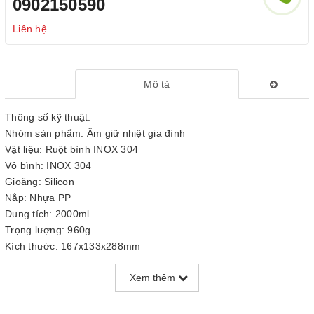
0902150590
Liên hệ
Mô tả
Thông số kỹ thuật:
Nhóm sản phẩm: Ấm giữ nhiệt gia đình
Vật liệu: Ruột bình INOX 304
Vỏ bình: INOX 304
Gioăng: Silicon
Nắp: Nhựa PP
Dung tích: 2000ml
Trọng lượng: 960g
Kích thước: 167x133x288mm
Thương hiệu: SUNHOUSE
Xem thêm
Hướng đến tiêu chí an toàn - tiện lợi - độ bền cao, SUNHOUSE
giới thiệu Ấm giữ nhiệt gia đình 2.0L INOX 304 SUNHOUSE KS-