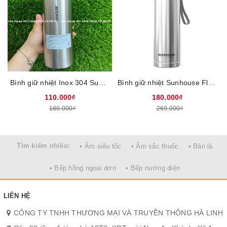
dễ dàng đổ nước, cho trà, hoặc đá viên vào bình mà không lo
tràn ra ngoài. Ngoài ra, miệng ấm lớn còn cho phép vệ sinh bên
trong dễ dàng bằng tay hoặc cọ, không bám cặn, không lưu mùi,
đảm bảo sạch sẽ trong suốt quá trình sử dụng.
Bình giữ nhiệt Inox 304 Sunhouse 450ML KS-TU450I
Bình giữ nhiệt Sunhouse Flexi KS-TU720FI, Dung tích 720 ml, Chất liệu inox 304 an toàn, Thời gian giữ nhiệt 6 giờ, Có quai xách tiện lợi
110.000₫
180.000₫
180.000₫
269.000₫
Tìm kiếm nhiều:
• Ấm siêu tốc
• Ấm sắc thuốc
• Bàn là
• Bếp hồng ngoại đơn
• Bếp nướng điện
LIÊN HỆ
CHẤT LIỆU CAO CẤP - GIỮ NHIỆT VƯỢT TRỘI
CÔNG TY TNHH THƯƠNG MẠI VÀ TRUYỀN THÔNG HÀ LINH
Thân 2 lớp cách nhiệt - Lòng bình INOX 304 cao cấp