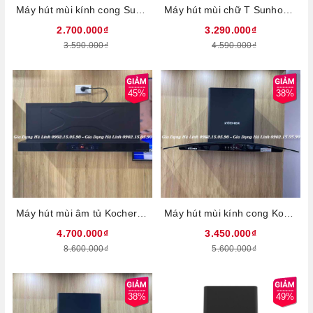
Máy hút mùi kính cong Sunhouse SHB72042, Công suất 170W, Vỏ thép không gỉ sơn tĩnh điện, Điều khiển cảm ứng và Cảm biến vẫy tay, Bảo hành 36 tháng tại nhà
Máy hút mùi chữ T Sunhouse SHB72083, Công suất 220W, Công nghệ Ultra-Quiet độ ồn thấp, Điều khiển cảm biến thông minh, Chế độ Booster hút cực mạnh, Bảo hành 36 tháng tại nhà
2.700.000₫
3.290.000₫
3.590.000₫
4.590.000₫
45%
38%
Máy hút mùi âm tủ Kocher Turbo SerieS X-350D, Công suất 195W, Công suất 1800m3/h, Điều khiểm cảm ứng với 4 tốc độ, Chế độ cảm biến vẫy tay, Bảo hành 3 năm tại nhà
Máy hút mùi kính cong Kocher K-8070V, Công suất 200W, Công suất gió 1500m3/h, Điều khiển phím bấm 3 tốc độ, 2 đèn led siêu sáng, Công nghệ Ultra Swing siêu êm, Bảo hành 3 năm tại nhà
4.700.000₫
3.450.000₫
8.600.000₫
5.600.000₫
38%
49%