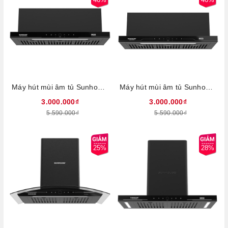
Máy hút mùi âm tủ Sunhouse SHB5HM-68TURBO, Công suất 220W, Chế độ Booster hút cực mạnh 1600m3/h, Công nghệ Ultra-Quiet độ ồn thấp, Điều khiển cảm biến thông minh vẫy tay, Bảo hành 36 tháng tại nhà
Máy hút mùi âm tủ Sunhouse SHB72035, Công suất 220W, Công suất hút 1600m3/h,Công nghệ Ultra-Quiet độ ồn thấp, Điều khiển cảm biến thông minh, Chế độ Booster hút cực mạnh, Bảo hành 36 tháng tại nhà
3.000.000₫
3.000.000₫
5.590.000₫
5.590.000₫
25%
28%