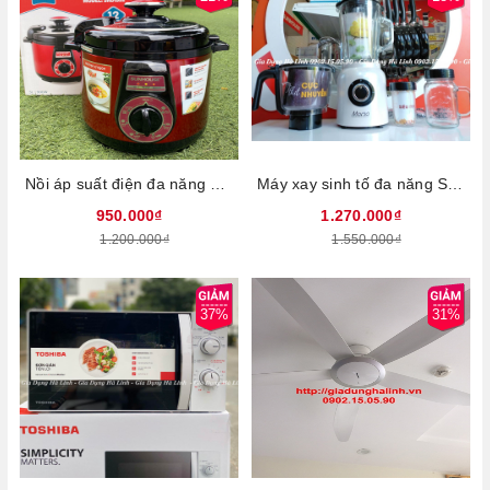
Nồi áp suất điện đa năng Sunhouse SHD1552, Công suất 900W, Dung tích 5 lít, Điều khiển núm xoay, Lòng nồi phủ chống dính cao cấp, Đa chức năng nấu nướng, Bảng điều khiển tiếng việt, Bảo hành 12 tháng
Máy xay sinh tố đa năng Sunhouse Mama SHD5353W, Công suất 700W, Dung tích 1.5 Lít, Cối thủy tinh và nhựa cap cấp, Xay đa chức năng, Bảo hành 24 tháng
950.000₫
1.270.000₫
1.200.000₫
1.550.000₫
37%
31%