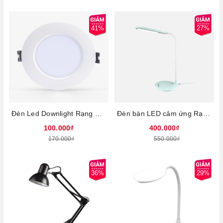
41%
27%
Đèn Led Downlight Rạng Đông AT04 90/9W - Ánh Sáng Trắng, Tuổi thọ bóng 25.000h, Bảo hành 24 tháng
Đèn bàn LED cảm ứng Rạng Đông RD-RL-21.LED, ứng dụng chip LED Samsung thế hệ mới, nguồn sáng tốt, ổn định, tiết kiệm, 3 cường độ ánh sáng, 4 màu ánh sáng đáp ứng mọi nhu cầu, Bảo hành 12 tháng
100.000₫
400.000₫
170.000₫
550.000₫
36%
29%