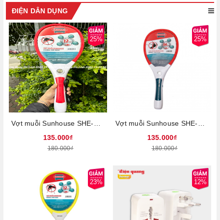
ĐIỆN DÂN DỤNG
25%
25%
Vợt muỗi Sunhouse SHE-S600, Dung lượng pim 400mAh, Khung nhựa ABS siêu bền, Dây sạc rời, Tích hợp đèn led, Bảo hành 12 tháng
Vợt muỗi Sunhouse SHE-S500, Dung lượng pim 400mAh, Khung nhựa ABS siêu bền, Dây sạc rời, Tích hợp đèn led, Bảo hành 12 tháng
135.000₫
135.000₫
180.000₫
180.000₫
23%
12%