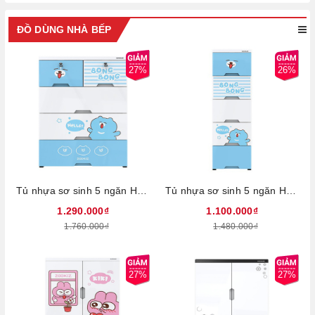
ĐỒ DÙNG NHÀ BẾP
27%
26%
Tủ nhựa sơ sinh 5 ngăn Happy Baby SUNHOUSE KS-CA688B5, Chất liệu PP an toàn sức khỏe, Dễ dàng tháo lắp, 5 ngăn chứa rộng rãi
Tủ nhựa sơ sinh 5 ngăn Happy Baby SUNHOUSE KS-CA343B5, Chất liệu PP an toàn sức khỏe, Dễ dàng tháo lắp, 5 ngăn chứa rộng rãi
1.290.000₫
1.100.000₫
1.760.000₫
1.480.000₫
27%
27%