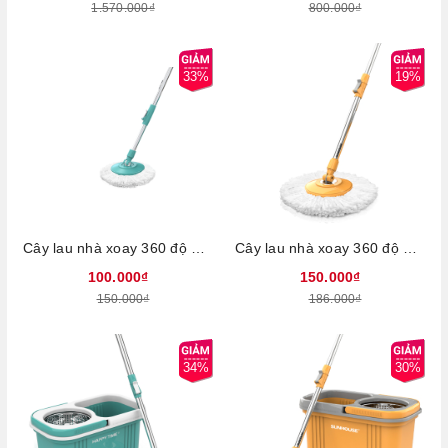
1.570.000₫
800.000₫
33%
19%
Cây lau nhà xoay 360 độ Sunhouse Happy Time KH-MO330IB - Chất liệu nhựa PP siêu bền, Tay cầm bằng inox, Bông lau thâm hút nhanh
Cây lau nhà xoay 360 độ Sunhouse KS-MO350I, inox chắc chắn, điều chỉnh chiều cao dễ dàng, bông lau thấm hút nước tốt
100.000₫
150.000₫
150.000₫
186.000₫
34%
30%