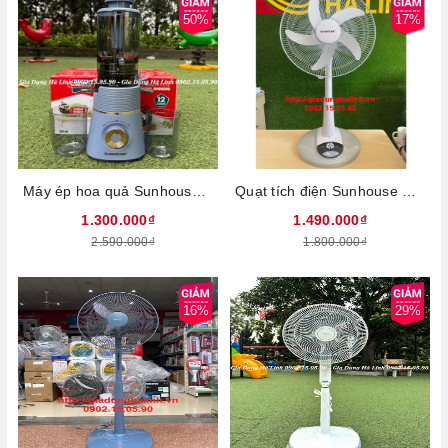
50%
17%
Máy ép hoa quả Sunhouse SHD5518 - Công suất 150W, Ép mọi loại rau củ quả, Chức năng làm kem trái cây tiện lợi, Bảo hành 12 tháng
Quạt tích điện Sunhouse SHD7228, Quạt sạc công suất 24W, Thời gian sử dụng từ 5 đến 16 giờ, Có đèn led chiếu sáng, Thiết kế 5 cánh, Điều khiền bằng nút ấn, Đảo chiều và điều chỉnh chiều cao linh hoạt, Bảo hành 12 tháng
1.300.000₫
1.490.000₫
2.590.000₫
1.800.000₫
16%
29%