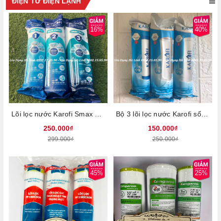
ĐIỆN TỬ ĐIỆN LẠNH
16%
40%
Lõi lọc nước Karofi Smax Pro V 1,2,3, Sản phẩm mới có thể lắp được đa số các loại máy lọc nước của karofi
Bộ 3 lõi lọc nước Karofi số 123, Loại bỏ bùn đất, gỉ sét, mùi clo, kim loại nặng, Thời gian thay lõi 6 tháng
250.000₫
150.000₫
299.000₫
250.000₫
45%
25%