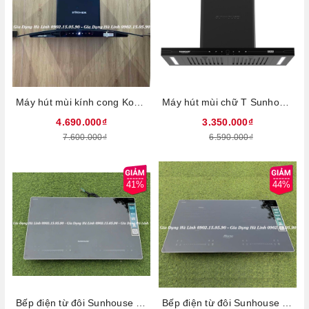
Máy hút mùi kính cong Kocher K-226V, Công suất 200W, Công suất gió 1600m3/h, Điều khiển cảm ứng 3 tốc độ, Cảm biến vẫn tay, 2 đèn led siêu sáng, Công nghệ Ultra Swing siêu êm, Bảo hành 3 năm tại nhà
Máy hút mùi chữ T Sunhouse SHB72093, Công suất 220W, Công suất hút 1400m3/h,Công nghệ Ultra-Quiet độ ồn thấp, Điều khiển cảm biến thông minh, Chế độ Booster hút cực mạnh, Bảo hành 36 tháng tại nhà
4.690.000₫
3.350.000₫
7.600.000₫
6.590.000₫
41%
44%
Bếp điện từ đôi Sunhouse SHB-566HL, Công suất 4000W, Mặt kính Ultra Vitro Ceramic, bo viền 4 cạnh sang trọng, chắc chắn, Chức năng nấu nhanh Booster, Bảng điều khiển Slider Control siêu nhạy, Tính năng hẹn giờ, khóa trẻ em, tự động ngắt, tạm dừng, Bảo hành 3 năm tại nhà
Bếp điện từ đôi Sunhouse Mama MMB88HL, Thiết kế sang trọng, Công suất cao 4400W, Mặt kính Ultra Vitro Ceramic bo viền 4 cạnh, Inverter tiết kiệm điện, Chức năng chống tràn, Sôi liu riu Slow cook, Nấu nhanh Booster, Giữ ấm, Tạm dừng khi nấu, Bảo hành 3 năm tại nhà