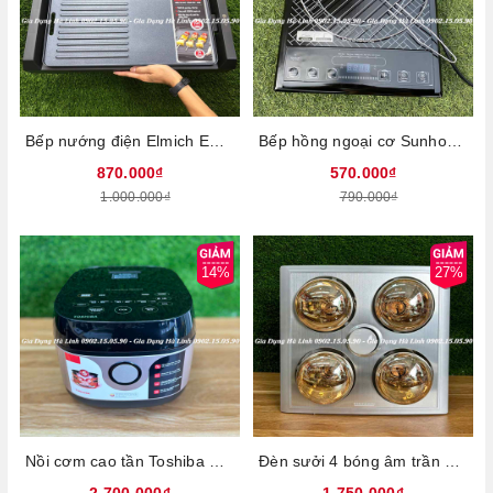
Bếp nướng điện Elmich EGE-3642, Công suất 1800W, Đĩa nướng phẳng giúp tối đa diện tích tiếp xúc giúp thực phẩm chín đều, Tích hợp 5 mức nhiệt độ, Bảo hành 24 tháng
Bếp hồng ngoại cơ Sunhouse SHD6011, Công suất 2000W, Không bức xạ, Mặt kính cường lực, Bảng điều khiển phím cơ, Tặng kèm vỉ nướng, Bảo hành 12 tháng
870.000₫
570.000₫
1.000.000₫
790.000₫
14%
27%
Nồi cơm cao tần Toshiba RC-18IX1PV, Công suất 1300W, Dung tích 1,8L, 8 chương trình nấu đa dạng, Bảng điều khiển cảm ứng dễ sử dụng, Bảo hành 12 tháng
Đèn sưởi 4 bóng âm trần Heizen HE4BR, Công suất 1180W, Điều khiển từ xa, Tích hợp 3 chức năng đèn sưởi, đèn chiếu sáng, quạt thông gió, Bóng sưởi chống nổ, chống nước, chống chập điện, Công nghệ chống chói mắt, không đốt cháy oxy, Bảo hành 5 năm phần điện và 3 năm bóng đèn
2.700.000₫
1.750.000₫