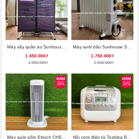
Máy sấy quần áo Sunhouse SHD2707, Công suất 1500W, Có điều khiển từ xa, Máy có 3 tầng để treo quần áo, Có chức năng O3 giúp khử mùi, diệt khuẩn hiệu quả, Hẹn giờ linh hoạt, Bảo hành 12 tháng
Máy sưởi dầu Sunhouse SHD7084 - 13 lá phát nhiệt lớn, Công suất cao 2400W giúp làm nóng nhanh chóng, nhiệt độ tỏa đều khắp gian phòng, không đốt cháy oxi, không khô da, Bảo hành 12 tháng
1.450.000₫
1.750.000₫
1.950.000₫
2.500.000₫
34%
16%
Máy sưởi gốm Elmich CHE-8644, Công suất 2000W, Điều khiển núm xoay, 1 mức gió mát và 2 mức gió ấm, Tự động ngắt khi đổ, Xoay 60 độ, Bảo hành 2 năm
Nồi cơm điện tử Toshiba RC-18NTFV(W), Công suất 800W, Dung tích 1,8 Lít, Lòng nồi hợp kim nhôm cao cấp tráng lớp Titanium chống trầy, Nhập khẩu Thái Lan, Bảo hành 12 tháng