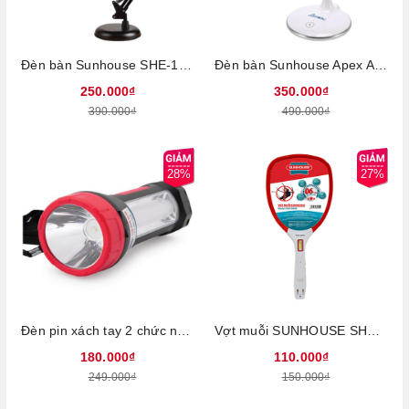
Đèn bàn Sunhouse SHE-13LED-A6, Công suất 6W, Điều khiển công tắc, Bảo hành 12 tháng
Đèn bàn Sunhouse Apex APE-01LED, Công suất 7.5W, Điều khiển cảm ứng, Tuổi thọ bóng cao lên tới 30.000 giờ, Bảo hành 12 tháng
250.000₫
350.000₫
390.000₫
490.000₫
28%
27%
Đèn pin xách tay 2 chức năng Sunhouse SHE-8100, Đèn pin 1W, Đèn tích điện 8W, Thời gian sử dụng 4 giờ, Bảo hành 6 tháng
Vợt muỗi SUNHOUSE SHE-S800
180.000₫
110.000₫
249.000₫
150.000₫