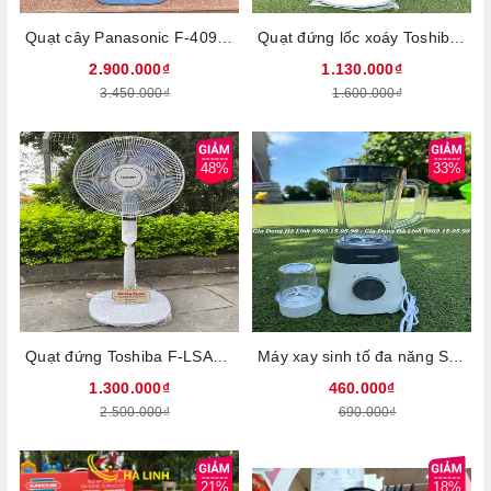
Quạt cây Panasonic F-409KB, Màu xanh lam, Công suất 51W, Đường kính cánh quạt 40 cm, Thiết kế 3 cánh, Lưu lượng gió 77.5m3/phút, Điều khiển từ xa, Bảo hành 12 tháng
Quạt đứng lốc xoáy Toshiba F-ASB50VN(W), Công suất 55W, Động cơ đạn bạc với tốc tộ 1100 vòng/phút, Thiết kế 5 cánh, Lồng quạt xoắn ốc Airboost gió thổi xa 12m, Bảo hành 12 tháng
2.900.000₫
1.130.000₫
3.450.000₫
1.600.000₫
48%
33%
Quạt đứng Toshiba F-LSA20(H)VN, Công suất 60W, thiết kế 5 cánh quạt làm mát hiệu quả, Có 3 tốc độ gió với 4 chế độ gió, Điều khiển từ xa với nhiều nút nhấn, Bảo hành 12 tháng
Máy xay sinh tố đa năng Sunhouse SHD5114 - Công suất 450W, Dung tích 1,5 lít, Chất liệu nhựa cao cấp, Lưỡi dao inox sắc bén, Bảo hành 12 tháng
1.300.000₫
460.000₫
2.500.000₫
690.000₫
21%
18%