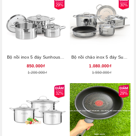
29%
30%
Bộ nồi inox 5 đáy Sunhouse Mama SH784, Bộ 3 nồi size 16, 20, 24cm, Chất liệu inox cao cấp, Vung kính cường lực, Sử dụng trên mọi loại bếp
Bộ nồi chảo inox 5 đáy Sunhouse SHG995, Bộ 3 nồi size 16, 20, 24cm, Chảo size 24cm, Xửng hấp size 24cm, Vung inox siêu bền, Sử dụng trên mọi loại bếp
850.000₫
1.080.000₫
1.200.000₫
1.550.000₫
32%
29%