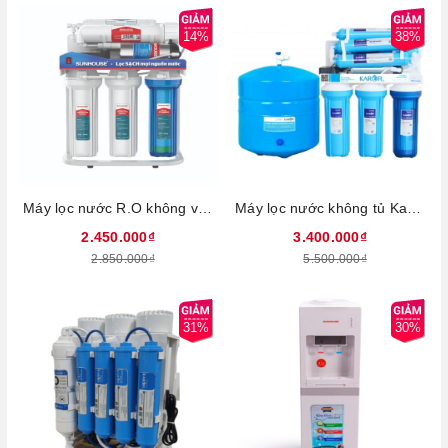
14%
38%
Máy lọc nước R.O không vỏ Sunhouse SHA88512KV - 6 cấp lọc, Dung tích bình chứa 8 lít, Công suất 29W, Công suất lọc 15L/h, Màng RO nhập khẩu Hàn Quốc, Bảo hành 24 tháng tại nhà
Máy lọc nước không tủ Karofi KT-ERO80, Công suất lọc 10 lít/h, Có 8 cấp lọc cho nguồn nước chuẩn tinh khiết, Bảo hành 3 năm tại nhà
2.450.000₫
3.400.000₫
2.850.000₫
5.500.000₫
31%
30%