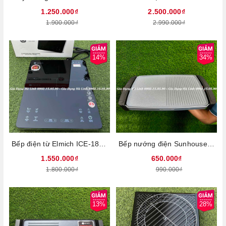
1.250.000₫
2.500.000₫
1.900.000₫
2.990.000₫
14%
34%
Bếp điện từ Elmich ICE-1831, Công suất 2100W, Mặt kính Ceramic cường lực, Mâm từ kép đôi, Bảo hành 24 tháng
Bếp nướng điện Sunhouse SHD4612, Công suất 1800W, Mặt bếp phủ chống dính cao cấp, Điều khiển núm xoay, Tự ngắt khi quá nhiệt, Bảo hành 12 tháng
1.550.000₫
650.000₫
1.800.000₫
990.000₫
13%
28%