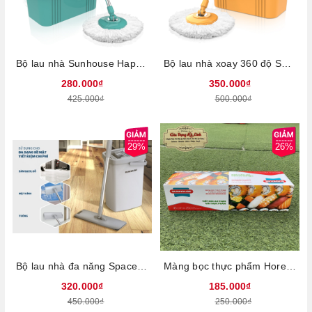
Bộ lau nhà Sunhouse Happy Time KH-CL330S, Chất liệu nhựa an toàn cho sức khỏe, Lồng inox siêu bền, Bông lau bằng sợi Microfiber thấm hút nước
Bộ lau nhà xoay 360 độ Sunhouse KS-CL350PO
280.000₫
350.000₫
425.000₫
500.000₫
29%
26%
Bộ lau nhà đa năng Space saving Sunhouse KS-CL3211PW - Bông lau sợi tổng hợp thấm hút tốt, Vắt khô nhanh và sạch, Cây lau xoay 360º dễ dàng, Bảo hành chính hãng 6 tháng
Màng bọc thực phẩm Horeca Sunhouse KS-WR45250H - Chất liệu nhựa mềm dai an toàn sức khỏe, Không gây hại da tay, Thân thiện với môi trường
320.000₫
185.000₫
450.000₫
250.000₫