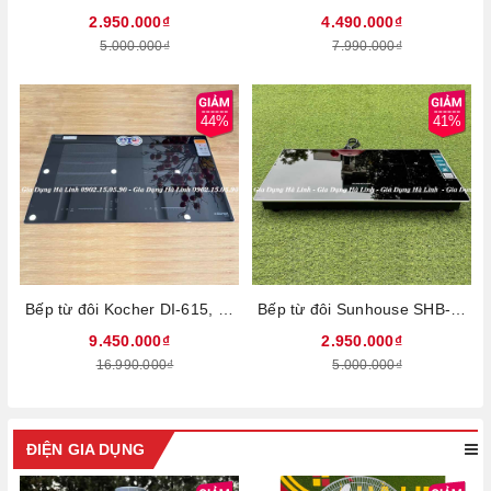
2.950.000₫
4.490.000₫
5.000.000₫
7.990.000₫
44%
41%
Bếp từ đôi Kocher DI-615, Thiết kế sang trọng, Công suất cao 4400W, Mặt kính Keramik vát cạnh bo viền Aluminum, Mâm từ IGBT hãng Siemens Germany, Chế độ Inverter tiết kiệm điện, Chức năng nấu nhanh Booster, Tự động ngắt khi nước tràn, quá nhiệt, không có nồi, Nhập khẩu nguyên chiếc từ Malaysia, Bảo hành 3 năm tại nhà
Bếp từ đôi Sunhouse SHB-566HL, Công suất 4000W, Mặt kính Ultra Vitro Ceramic, bo viền 4 cạnh sang trọng, chắc chắn, Chức năng nấu nhanh Booster, Bảng điều khiển Slider Control siêu nhạy, Tính năng hẹn giờ, khóa trẻ em, tự động ngắt, tạm dừng, Bảo hành 3 năm tại nhà
9.450.000₫
2.950.000₫
16.990.000₫
5.000.000₫
ĐIỆN GIA DỤNG