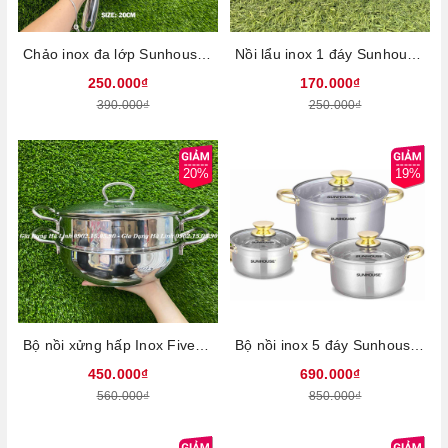
Chảo inox đa lớp Sunhouse IN20M6, Chất liệu inox 304, Đường kính 20cm, Không có chống dính, Sử dụng trên mọi loại bếp
Nồi lẩu inox 1 đáy Sunhouse SHL26, Đường kính 26cm, Vung kính cường lực, Sử dụng trên mọi loại bếp
250.000₫
170.000₫
390.000₫
250.000₫
20%
19%
Bộ nồi xửng hấp Inox Fivestar 28cm THT-FSNX28IN001 - Chất liệu inox cao cấp, Đáy 3 lớp bền chắc, Vung kính cường lực, Sử dụng trên mọi loại bếp
Bộ nồi inox 5 đáy Sunhouse SH781, Bộ 3 nồi size 16, 20, 24cm, Chất liệu inox cao cấp, Vung kính cường lực, Sử dụng trên mọi loại bếp
450.000₫
690.000₫
560.000₫
850.000₫