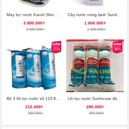
Máy lọc nước Karofi Slim S-S038, 8 cấp lọc, Công suất 24W, Công suất lọc 20L/h, Dung tích bình chứa 8 lít, Lõi RO thay nhanh nhập khẩu Hàn Quốc, Bảo hành 3 năm tại nhà
Cây nước nóng lạnh Sunhouse SHD9602, Hệ thống làm lạnh bằng chip, Công suất làm nóng 580W, Công suất làm lạnh 70W, Dung tích nóng 1 lít, Dung tích lạnh 1 lít, Có khoang để cốc, Bảo hành 12 tháng tại nhà
3.800.000₫
1.600.000₫
5.500.000₫
2.300.000₫
25%
38%
Bộ 3 lõi lọc nước số 123 Karofi KRF133 - Dùng cho máy S038, U03, U05, U95, U16, P95, O07, P1310, H238, O06
Lõi lọc nước Sunhouse đúc liền nối nhanh số 123 - Hàng chính hãng, Dùng cho máy lọc nước nóng lạnh Slimbio model SHA76214CK-S, SHA76215CK
210.000₫
280.000₫
280.000₫
450.000₫