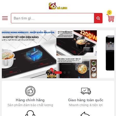
0
Toggle
navigation
Hàng chính hãng
Giao hàng toàn quốc
Sản phẩm đảm bảo chất lượng
Nhanh chóng & tiện lợi