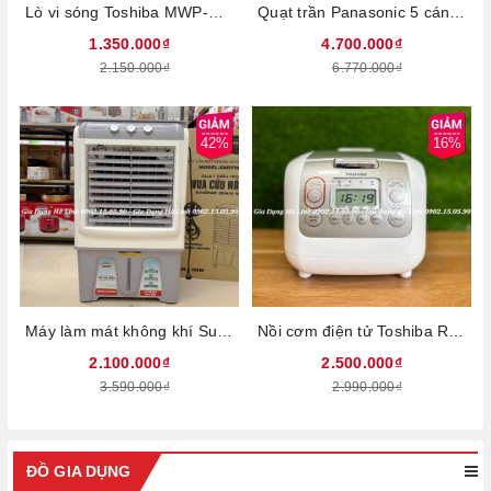
Lò vi sóng Toshiba MWP-MM20P(WH), Công suất 700W, Dung tích 20 lít, Có chức năng hâm nóng rã đông, Bảo hành chính hãng 12 tháng
Quạt trần Panasonic 5 cánh F-60TDN, Công suất 37W, Đường kính cánh quạt 150 cm, Điều khiển từ xa, 9 tốc độ gió, Bảo hành 12 tháng tại nhà
1.350.000₫
4.700.000₫
2.150.000₫
6.770.000₫
42%
16%
Máy làm mát không khí Sunhouse SHD7744, Công suất 125W, Lưu lượng gió 3700m3/h, Diện tích làm mát 40m2, Dung tích bình nước 40 Lít, Điều khiển núm xoay, Bảo hành 1 năm tại nhà
Nồi cơm điện tử Toshiba RC-18NTFV(W), Công suất 800W, Dung tích 1,8 Lít, Lòng nồi hợp kim nhôm cao cấp tráng lớp Titanium chống trầy, Nhập khẩu Thái Lan, Bảo hành 12 tháng
2.100.000₫
2.500.000₫
3.590.000₫
2.990.000₫
ĐỒ GIA DỤNG