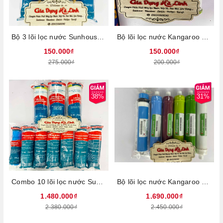
Bộ 3 lõi lọc nước Sunhouse số 123, Loại bỏ bùn đất, gỉ sét, mùi clo, kim loại nặng, Thời gian thay lõi 6 tháng
Bộ lõi lọc nước Kangaroo số 123, Loại bỏ bùn đất, gỉ sét, mùi clo, kim loại nặng, Thời gian thay lõi 6 tháng
150.000₫
150.000₫
275.000₫
200.000₫
38%
31%
Combo 10 lõi lọc nước Sunhouse từ 1 đến 10 - Gồm có: Lõi lọc thô 123, Lõi lọc số 4 RO sản xuất Việt Nam, 06 lõi lọc chức năng
Bộ lõi lọc nước Kangaroo số 456789, Gồm 1 lõi lọc nước RO nhập khẩu Hàn Quốc và 5 lõi lọc nước chức năng: Nano Silver, Ceramic, Ankaline, Đá Maifan, ORP
1.480.000₫
1.690.000₫
2.380.000₫
2.450.000₫