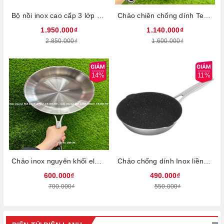
Bộ nồi inox cao cấp 3 lớp đáy liền Elmich Trimax 2353741, Chất liệu inox 304 cao cấp, Công nghệ mới 3 lớp liền thân, Công nghệ Stop Hot chống nóng hiện đại, Vung kính cường dày, Sử dụng mọi loại bếp
Chảo chiên chống dính Tefal Unlimited G2550302, Đường kính 22cm, Phủ lớp chống dính Titanium Anti-Scratch, Nhập khẩu Pháp, Bảo hành 24 tháng
1.950.000₫
1.140.000₫
2.850.000₫
1.600.000₫
14%
11%
Chảo inox nguyên khối elmich Trimax EL-3739Max, Đường kính 26cm, Chất liệu inox 304 không có chống dính, Sử dụng trên mọi loại bếp, 2353739Max
Chảo chống dính Inox liền khối Hera EL-8275,, Đường kính 26cm, Chất liệu inox 304 siêu bền, Chống dính Whitford của Mỹ, 2358275
600.000₫
490.000₫
700.000₫
550.000₫