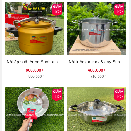
37%
32%
Nồi áp suất Anod Sunhouse SHA8604, Dung tích 6 Lít, Sử dụng trên bếp ga và bếp hồng ngoại, Không dùng được trên bếp từ
Nồi luộc gà inox 3 đáy Sunhouse SH28LG, Đường kính 28cm, Vung kính cường lực, Sử dụng trên mọi loại bếp
600.000₫
480.000₫
950.000₫
710.000₫
36%
32%