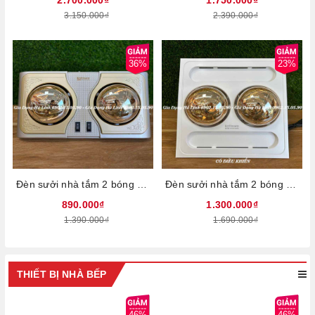
3.150.000₫
2.390.000₫
36%
23%
Đèn sưởi nhà tắm 2 bóng treo tường Kottmann K2BH, Công suất 550W, Điều khiển công tắc, Bóng sưởi chống nổ, chống nước, chống chập điện, Công nghệ chống chói mắt, không đốt cháy oxy, Bảo hành 3 năm
Đèn sưởi nhà tắm 2 bóng âm trần Kottmann K9R, Công suất 550W, Có điều khiển từ xa, Bóng sưởi chống nổ, chống nước, chống chập điện, Công nghệ chống chói mắt, không đốt cháy oxy, Bảo hành 3 năm
890.000₫
1.300.000₫
1.390.000₫
1.690.000₫
THIẾT BỊ NHÀ BẾP
46%
46%