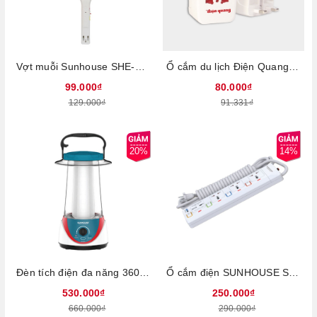
Vợt muỗi Sunhouse SHE-E200
Ổ cắm du lịch Điện Quang ĐQ ESK TV01, 62228001, Phích cắm chuyển - Lỗ cắm làm bằng đồng nguyên chất, Tự ngắt điện khi quá tải
99.000₫
80.000₫
129.000₫
91.331₫
20%
14%
Đèn tích điện đa năng 360LED SUNHOUSE SHE-6037LA
Ổ cắm điện SUNHOUSE SHE-OC2-3RU (trắng) - Công suất chịu tải 2500W, Dây dài 2.5m, Bảo hành 12 tháng
530.000₫
250.000₫
660.000₫
290.000₫