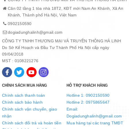
Căn 02 tầng 1 tòa nhà 18T2, KĐT mới Nam An Khánh, Xã An
Khánh, Thành phố Hà Nội, Việt Nam
0902150590
dogiadunghalinh@gmail.com
CÔNG TY TNHH THƯƠNG MẠI VÀ TRUYỀN THÔNG HÀ LINH
Do Sở Kế Hoạch và Đầu Tư Thành Phố Hà Nội cấp ngày
09/04/2018
MST : 0108221276
Cấu tạo 3 lớp liền khối siêu bền: Lớp trong inox 304 chống phồng
đáy an toàn cho sức khỏe, lớp giữa nhôm nguyên chất giúp
truyền nhiệt nhanh, lớp ngoài inox 430 giúp chảo luôn sáng bóng
CHÍNH SÁCH MUA HÀNG
HỖ TRỢ KHÁCH HÀNG
và bắt từ siêu nhạy.
Chính sách thanh toán
Hotline 1: 0902150590
Chính sách bảo hành
Hotline 2: 0975865647
Chính sách vận chuyển, giao
Email:
nhận
Dogiadunghalinh@gmail.com
Chính sách đổi trả và hoàn tiền
Mua hàng tại các trang TMĐT