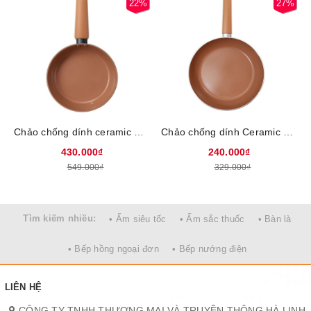
22%
27%
với thời gian
Chảo chống dính ceramic Elmich Harmony EL5986PT20/ EL5986PT24/ EL5986PT26, Size 20/24/26cm, Chống dính Ceramic thế hệ 5, bền gấp 33 lần chống dính thông thường, An toàn tuyệt đối theo tiêu chuẩn Châu Âu SGS, sử dụng mọi loại bếp
Chảo chống dính Ceramic Elmich Harmony EL5992PT20/ EL5992PT24 Size 20cm, size 24cm, Chống dính Ceramic thế hệ mới, bền gấp 33 lần chống dính thông thường, An toàn tuyệt đối theo tiêu chuẩn Châu Âu SGS, sử dụng mọi loại bếp
430.000₫
240.000₫
549.000₫
329.000₫
Tìm kiếm nhiều:
• Ấm siêu tốc
• Ấm sắc thuốc
• Bàn là
Tay cầm inox cao cấp, tán đinh chắc chắn, có lỗ treo chảo giúp
• Bếp hồng ngoại đơn
• Bếp nướng điện
chảo nhanh khô sau khi vệ sinh
LIÊN HỆ
CÔNG TY TNHH THƯƠNG MẠI VÀ TRUYỀN THÔNG HÀ LINH