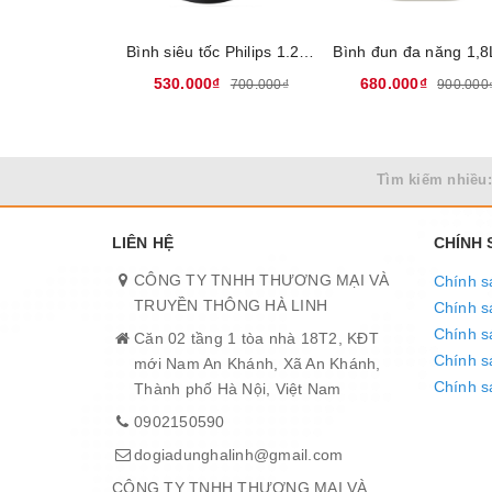
Bình siêu tốc Philips 1.2 lít HD9303, Công suất 1800W, Dung tích 1.2 lít, Chất liệu inox 304, Đế tiếp điện Strix của Anh có độ bền 10.000 lần đun, Bảo hành 2 năm
530.000₫
680.000₫
700.000₫
900.000
Tìm kiếm nhiều:
LIÊN HỆ
CHÍNH
CÔNG TY TNHH THƯƠNG MẠI VÀ
Chính s
TRUYỀN THÔNG HÀ LINH
Chính s
Chính s
Căn 02 tầng 1 tòa nhà 18T2, KĐT
Chính sá
mới Nam An Khánh, Xã An Khánh,
Chính s
Thành phố Hà Nội, Việt Nam
0902150590
dogiadunghalinh@gmail.com
CÔNG TY TNHH THƯƠNG MẠI VÀ