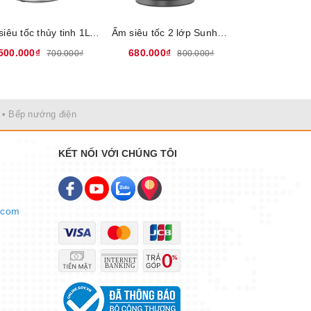
Ấm siêu tốc thủy tinh 1L Sunhouse Mama SHD1332, Thân ấm 2 lớp chống bỏng: Thủy tinh chịu nhiệt - Nhựa PP cách nhiệt Màn hình cảm ứng hiển thị nhiệt độ, dễ dàng theo dõi, Bảo hành 12 tháng
Ấm siêu tốc 2 lớp Sunhouse SHD1333, Công suất 1850W, Dung tích 1.7 Lít, Lớp trong inox 304, lớp ngoài nhựa chịu nhiệt siêu bền, Bảo hành 12 tháng
500.000₫
680.000₫
320.000₫
700.000₫
800.000₫
• Bếp nướng điện
KẾT NỐI VỚI CHÚNG TÔI
.com