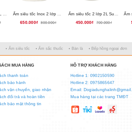
Bình đun đa năng 1,8L Sunhouse SHD1335, 12 chế độ đun nấu tự động,Tích hợp lõi lọc INOX 304, Bảo hành 12 tháng
Ấm siêu tốc Inox 2 lớp 2L Sunhouse Mama SHD1395, Thân ấm 2 lớp chống bỏng: INOX 304 - Nhựa PP, an toàn sức khỏe, Bảo hành 12 tháng
Ấm siêu tốc 2 lớp 2L Sunhouse SHD1387, dung tích 2L, công suất 1850W, Bảo hành 12 tháng
650.000₫
450.000₫
₫
800.000₫
700.000₫
• Ấm siêu tốc
• Ấm sắc thuốc
• Bàn là
• Bếp hồng ngoại đơn
 SÁCH MUA HÀNG
HỖ TRỢ KHÁCH HÀNG
ách thanh toán
Hotline 1: 0902150590
ách bảo hành
Hotline 2: 0975865647
ách vận chuyển, giao nhận
Email: Dogiadunghalinh@gmail
ch đổi trả và hoàn tiền
Mua hàng tại các trang TMĐT
ách bảo mật thông tin