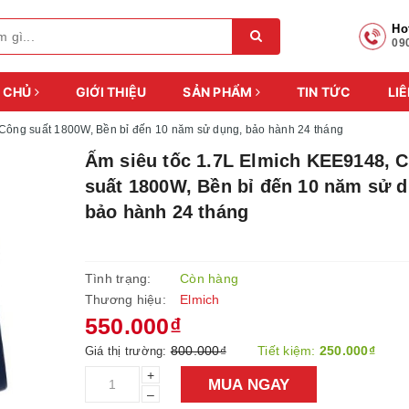
Ho
09
 CHỦ
GIỚI THIỆU
SẢN PHẨM
TIN TỨC
LIÊ
 Công suất 1800W, Bền bỉ đến 10 năm sử dụng, bảo hành 24 tháng
Ấm siêu tốc 1.7L Elmich KEE9148, 
suất 1800W, Bền bỉ đến 10 năm sử d
bảo hành 24 tháng
Tình trạng:
Còn hàng
Thương hiệu:
Elmich
550.000₫
800.000₫
Tiết kiệm:
250.000₫
Giá thị trường:
+
MUA NGAY
–