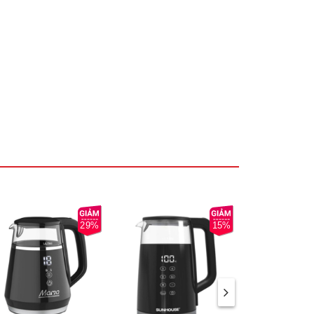
29%
15%