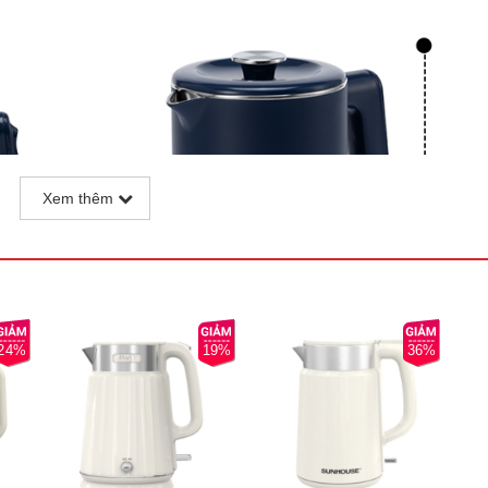
Xem thêm
24%
19%
36%