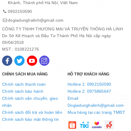
Khánh, Thành phố Hà Nội, Việt Nam
0902150590
Hơi phun cường độ cao 20 g/phút, làm khô nhanh chóng.
dogiadunghalinh@gmail.com
CÔNG TY TNHH THƯƠNG MẠI VÀ TRUYỀN THÔNG HÀ LINH
Do Sở Kế Hoạch và Đầu Tư Thành Phố Hà Nội cấp ngày
09/04/2018
MST : 0108221276
CHÍNH SÁCH MUA HÀNG
HỖ TRỢ KHÁCH HÀNG
Chính sách thanh toán
Hotline 1: 0902150590
Chính sách bảo hành
Hotline 2: 0975865647
Đầu bàn ủi bằng nhựa chịu nhiệt, bền chắc, an toàn khi sử dụng
Chính sách vận chuyển, giao
Email:
nhận
Dogiadunghalinh@gmail.com
Chính sách đổi trả và hoàn tiền
Mua hàng tại các trang TMĐT
Chính sách bảo mật thông tin