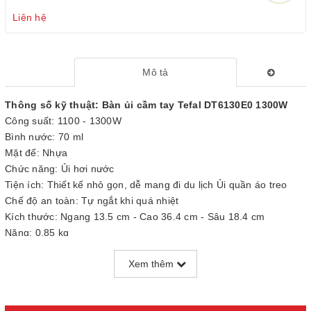
Liên hệ
Mô tả
Thông số kỹ thuật: Bàn ủi cầm tay Tefal DT6130E0 1300W
Công suất: 1100 - 1300W
Bình nước: 70 ml
Mặt đế: Nhựa
Chức năng: Ủi hơi nước
Tiện ích: Thiết kế nhỏ gọn, dễ mang đi du lịch Ủi quần áo treo
Chế độ an toàn: Tự ngắt khi quá nhiệt
Kích thước: Ngang 13.5 cm - Cao 36.4 cm - Sâu 18.4 cm
Nặng: 0.85 kg
Thương hiệu của: Pháp
Xem thêm
Sản xuất tại: Trung Quốc
Hãng: Tefal
Bàn ủi Tefal DT6130E0 thiết kế cầm tay thông minh, kiểu dáng