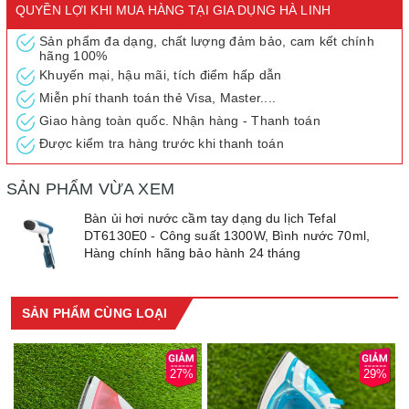
QUYỀN LỢI KHI MUA HÀNG TẠI GIA DỤNG HÀ LINH
hiện đại nhỏ gọn với gam màu sắc trẻ trung
Sản phẩm đa dạng, chất lượng đảm bảo, cam kết chính
hãng 100%
Khuyến mại, hậu mãi, tích điểm hấp dẫn
Miễn phí thanh toán thẻ Visa, Master....
Giao hàng toàn quốc. Nhận hàng - Thanh toán
Được kiểm tra hàng trước khi thanh toán
SẢN PHẨM VỪA XEM
Bàn ủi hơi nước cầm tay dạng du lịch Tefal
DT6130E0 - Công suất 1300W, Bình nước 70ml,
Hàng chính hãng bảo hành 24 tháng
Công suất hoạt động tối đa lên đến 1300W giúp quần áo thẳng
nhanh chóng, hiệu quả, tiết kiệm thời gian, công sức
SẢN PHẨM CÙNG LOẠI
27%
29%