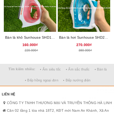
Bàn là khô Sunhouse SHD1072, Công suất 1200W, Mặt bàn là phủ chống dính siêu bền, Cảm biến tự động ngắt khi quá nhiệt, Bảo hành 12 tháng
Bàn là hơi Sunhouse SHD2065 - Công suất 1600W, Mặt bàn là phủ chống dính, 2 chế độ phun hơi và phun nước tiện dụng, Bảo hành 12 tháng
Chế độ phun hơi thẳng đứng cho phép ủi quần áo hay vải khi
160.000₫
270.000₫
đang treo, tiện lợi khi cần ủi rèm cửa, tiết kiệm công sức và thời
220.000₫
380.000₫
gian
Tìm kiếm nhiều:
• Ấm siêu tốc
• Ấm sắc thuốc
• Bàn là
• Bếp hồng ngoại đơn
• Bếp nướng điện
LIÊN HỆ
CÔNG TY TNHH THƯƠNG MẠI VÀ TRUYỀN THÔNG HÀ LINH
Căn 02 tầng 1 tòa nhà 18T2, KĐT mới Nam An Khánh, Xã An