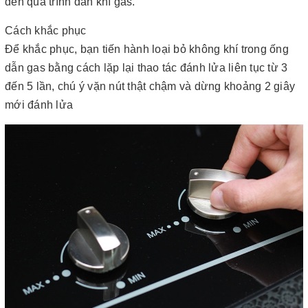
đến quá trình dẫn khí gas.
Cách khắc phục
Để khắc phục, bạn tiến hành loại bỏ không khí trong ống
dẫn gas bằng cách lặp lại thao tác đánh lửa liên tục từ 3
đến 5 lần, chú ý vặn nút thật chậm và dừng khoảng 2 giây
mới đánh lửa