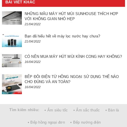
BÀI VIẾT KHÁC
NHỮNG MẪU MÁY HÚT MÙI SUNHOUSE THÍCH HỢP
VỚI KHÔNG GIAN NHỎ HẸP
21/04/2022
Bạn đã hiểu hết về máy lọc nước hay chưa?
21/04/2022
CÓ NÊN MUA MÁY HÚT MÙI KÍNH CONG HAY KHÔNG?
16/04/2022
BẾP ĐÔI ĐIỆN TỪ HỒNG NGOẠI SỬ DỤNG THẾ NÀO
CHO ĐÚNG VÀ AN TOÀN?
16/04/2022
Tìm kiếm nhiều:
• Ấm siêu tốc
• Ấm sắc thuốc
• Bàn là
• Bếp hồng ngoại đơn
• Bếp nướng điện