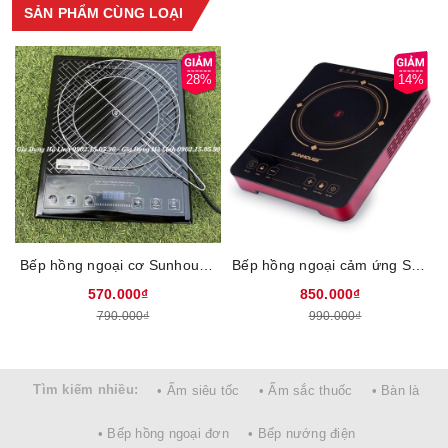
SẢN PHẨM CÙNG LOẠI
mọi căn bếp Việt
28%
14%
Bếp hồng ngoại cơ Sunhouse SHD6011, Công suất 2000W, Không bức xạ, Mặt kính cường lực, Bảng điều khiển phím cơ, Tặng kèm vỉ nướng, Bảo hành 12 tháng
Bếp hồng ngoại cảm ứng Sunhouse SHD6014, Công suất 2000W, Không bức xạ, Mặt kính cường lực, Tặng kèm vỉ nướng, Bảo hành 12 tháng
570.000₫
850.000₫
790.000₫
990.000₫
THIẾT KẾ SANG TRỌNG – NHỎ GỌN – HIỆN ĐẠI
Mặt kính cường lực siêu bền, chịu nhiệt tới 700°C
Tìm kiếm nhiều:
Mặt kính bếp hồng ngoại bằng kính cường lực siêu bền, chống
• Ấm siêu tốc
• Ấm sắc thuốc
• Bàn là
xước, chịu được nhiệt độ lên tới 700°C, tránh cho bề mặt bị biến
• Bếp hồng ngoại đơn
• Bếp nướng điện
dạng hoặc nóng chảy. Mặt bếp màu đen tinh tế, lịch sự , tạo thêm