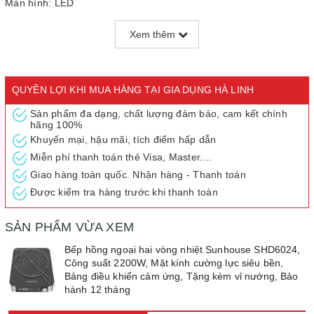
Màn hình: LED
Bảng điều khiển: Cảm ứng kết hợp núm vặn
Xem thêm
Chức năng hẹn giờ: Có
Chức năng khóa trẻ em: Có
Tự động ngắt khi quá tải: Có
Trọng lượng: 2.3 kg
QUYỀN LỢI KHI MUA HÀNG TẠI GIA DỤNG HÀ LINH
Kích thước đóng hộp: 310 × 90 × 400 mm
Sản phẩm đa dạng, chất lượng đảm bảo, cam kết chính
Bảo hành: 12 tháng
hãng 100%
TỔNG QUAN
Khuyến mại, hậu mãi, tích điểm hấp dẫn
Bếp hồng ngoại một sản phẩm điện gia dụng được rất nhiều gia
Miễn phí thanh toán thẻ Visa, Master....
đình lựa chọn tin dùng bởi những công dụng tuyệt vời và sự tiện
Giao hàng toàn quốc. Nhận hàng - Thanh toán
lợi mà chúng mang lại cho người sử dụng. Bếp hồng ngoại hoạt
Được kiểm tra hàng trước khi thanh toán
động dựa vào dòng điện đốt nóng các lõi điện bên trong (cuộn
dây điện trở) để tạo ra nhiệt rồi truyền đến mặt bếp, nhiệt làm
SẢN PHẨM VỪA XEM
nóng đáy nồi và nấu chín thức ăn. Nhờ thế, bếp hồng ngoại có
thể dùng được cho tất cả các loại nồi và cũng có thể dùng để
Bếp hồng ngoại hai vòng nhiệt Sunhouse SHD6024,
nướng thức ăn được.
Công suất 2200W, Mặt kính cường lực siêu bền,
Bảng điều khiển cảm ứng, Tặng kèm vỉ nướng, Bảo
Bếp hồng ngoại hai vòng nhiệt SUNHOUSE SHD6024 được tạo
hành 12 tháng
thành từ những chất liệu cao cấp nhất, cùng công nghệ hiện đại
nhất, thân thiện với người sử dụng sẽ là lựa chọn hoàn hảo cho