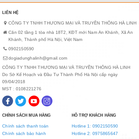
điểm nhấn cho căn bếp của bạn. Vỏ bếp bằng nhựa cao cấp siêu
bền, chịu nhiệt tốt. Bếp gọn nhẹ, dễ dàng di chuyển đến vị trí mà
LIÊN HỆ
bạn mong muốn.
CÔNG TY TNHH THƯƠNG MẠI VÀ TRUYỀN THÔNG HÀ LINH
Căn 02 tầng 1 tòa nhà 18T2, KĐT mới Nam An Khánh, Xã An
Khánh, Thành phố Hà Nội, Việt Nam
0902150590
dogiadunghalinh@gmail.com
CÔNG TY TNHH THƯƠNG MẠI VÀ TRUYỀN THÔNG HÀ LINH
Do Sở Kế Hoạch và Đầu Tư Thành Phố Hà Nội cấp ngày
09/04/2018
MST : 0108221276
CHÍNH SÁCH MUA HÀNG
HỖ TRỢ KHÁCH HÀNG
Điều khiển cảm ứng kết hợp núm xoay, dễ dàng điều chỉnh
Chính sách thanh toán
Hotline 1: 0902150590
Bếp hồng ngoại SUNHOUSE SHD6024 được trang bị bảng điều
Chính sách bảo hành
Hotline 2: 0975865647
khiển cảm ứng hiện đại kết hợp cùng núm xoay điều chỉnh