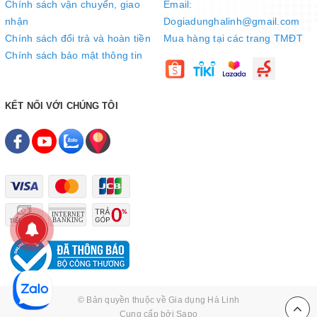
Chính sách vận chuyển, giao
Email:
tăng/giảm công suất, thời gian. Bên cạnh đó, các phím hiển thị
nhận
Dogiadunghalinh@gmail.com
tiếng Việt và màn hình LED hiển thị đa thông tin mang đến sự tiện
lợi cho người dùng trong quá trình sử dụng.
Chính sách đổi trả và hoàn tiền
Mua hàng tại các trang TMĐT
Chính sách bảo mật thông tin
KẾT NỐI VỚI CHÚNG TÔI
Quạt gió tản nhiệt giúp tăng tuổi thọ sản phẩm
Quạt gió được thiết kế dưới mặt bếp giúp tản nhiệt đều, hạ nhiệt
© Bản quyền thuộc về
Gia dụng Hà Linh
nhanh nhưng không tạt hơi nóng vào người sử dụng. Hệ thống
Cung cấp bởi
Sapo