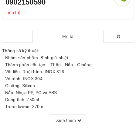
0902150590
Liên hệ
Mô tả
Thông số kỹ thuật:
- Nhóm sản phẩm: Bình giữ nhiệt
- Thành phần cấu tạo Thân - Nắp - Gioăng
- Vật liệu: Ruột bình: INOX 316
- Vỏ bình: INOX 304
- Gioăng: Silicon
- Nắp: Nhựa PP, PC và ABS
- Dung tích: 750ml
- Trọng lượng: 370 g
- Kích thước: 88x84x244mm
Xem thêm
- Thương hiệu: SUNHOUSE
Hướng đến người dùng hiện đại ưa vận động, SUNHOUSE mang