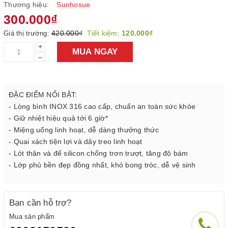
Thương hiệu:
Sunhosue
300.000₫
420.000₫
Tiết kiệm:
120.000₫
Giá thị trường:
+
MUA NGAY
–
ĐẶC ĐIỂM NỔI BẬT:
- Lòng bình INOX 316 cao cấp, chuẩn an toàn sức khỏe
- Giữ nhiệt hiệu quả tới 6 giờ*
- Miệng uống linh hoạt, dễ dàng thưởng thức
- Quai xách tiện lợi và dây treo linh hoạt
- Lót thân và đế silicon chống trơn trượt, tăng độ bám
- Lớp phủ bền đẹp đồng nhất, khó bong tróc, dễ vệ sinh
Bạn cần hỗ trợ?
Mua sản phẩm