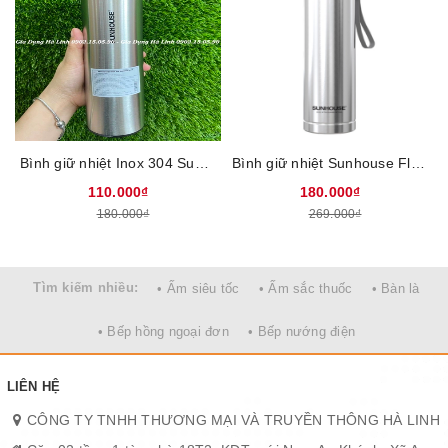
giúp cầm chắc tay kể cả khi tay đang ướt hoặc đổ mồ hôi. Thiết
kế thông minh này cũng bảo vệ bề mặt bình khỏi trầy xước, giữ
sản phẩm luôn bền đẹp.
Bình giữ nhiệt Inox 304 Sunhouse 450ML KS-TU450I
Bình giữ nhiệt Sunhouse Flexi KS-TU720FI, Dung tích 720 ml, Chất liệu inox 304 an toàn, Thời gian giữ nhiệt 6 giờ, Có quai xách tiện lợi
110.000₫
180.000₫
180.000₫
269.000₫
Tìm kiếm nhiều:
• Ấm siêu tốc
• Ấm sắc thuốc
• Bàn là
• Bếp hồng ngoại đơn
• Bếp nướng điện
LIÊN HỆ
Đế silicon chắc chắn, hạn chế trơn trượt và trầy xước
Phần đáy bình được bọc silicon dày, giúp cố định chắc chắn trên
CÔNG TY TNHH THƯƠNG MẠI VÀ TRUYỀN THÔNG HÀ LINH
mọi bề mặt như bàn kính, bàn gỗ hoặc kệ xe. Đế silicon cũng hạn