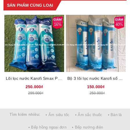
SẢN PHẨM CÙNG LOẠI
16%
40%
CHỨC NĂNG LÕI LỌC:
Lõi lọc Kangaroo số 5 - Nano Silver
- Chức năng: Cân bằng PH, khử mùi hôi, tạo khoáng và vị ngọt
Lõi lọc nước Karofi Smax Pro V 1,2,3, Sản phẩm mới có thể lắp được đa số các loại máy lọc nước của karofi
Bộ 3 lõi lọc nước Karofi số 123, Loại bỏ bùn đất, gỉ sét, mùi clo, kim loại nặng, Thời gian thay lõi 6 tháng
của nước, diệt khuẩn và các loại nấm trong nước
250.000₫
150.000₫
Lõi lọc Kangaroo số 6 - Ceramic
299.000₫
250.000₫
- Chức năng : Chức năng loại bỏ vi khuẩn,siêu vi khuẩn trong
nước
Lõi lọc Kangaroo số 7 - Lõi Ankaline Water
Tìm kiếm nhiều:
• Ấm siêu tốc
• Ấm sắc thuốc
• Bàn là
- Chức năng : Tăng chỉ số PH, tạo nước kiềm tính giúp trung hòa
các a xít dư thừa trong cơ thể
• Bếp hồng ngoại đơn
• Bếp nướng điện