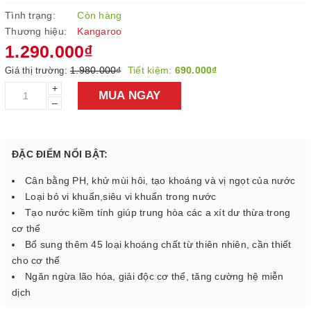
Tình trạng:
Còn hàng
Thương hiệu:
Kangaroo
1.290.000₫
1.980.000₫
Tiết kiệm:
690.000₫
Giá thị trường:
+
MUA NGAY
–
ĐẶC ĐIỂM NỔI BẬT:
Cân bằng PH, khử mùi hôi, tạo khoáng và vị ngọt của nước
Loại bỏ vi khuẩn,siêu vi khuẩn trong nước
Tạo nước kiềm tính giúp trung hòa các a xít dư thừa trong
cơ thể
Bổ sung thêm 45 loại khoáng chất từ thiên nhiên, cần thiết
cho cơ thể
Ngăn ngừa lão hóa, giải độc cơ thể, tăng cường hệ miễn
dịch