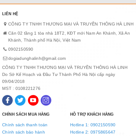
Lõi lọc Kangaroo số 8 - Maifan Rock Mineral Filrer- Đá tự
nhiên Maifan
LIÊN HỆ
- Chức năng : Lõi được cấu tạo từ đá Maifan có chức năng bổ
CÔNG TY TNHH THƯƠNG MẠI VÀ TRUYỀN THÔNG HÀ LINH
sung thêm 45 loại khoáng chất từ thiên nhiên, cần thiết cho cơ
Căn 02 tầng 1 tòa nhà 18T2, KĐT mới Nam An Khánh, Xã An
thể.
Khánh, Thành phố Hà Nội, Việt Nam
Lõi lọc Kangaroo số 9 - Lõi ORP CARTRIDGE
0902150590
- Chức năng : Tao nước có độ PH, Ngăn ngừa lão hóa, giải độc
dogiadunghalinh@gmail.com
cơ thể, tăng cường hệ miễn dịch
CÔNG TY TNHH THƯƠNG MẠI VÀ TRUYỀN THÔNG HÀ LINH
Do Sở Kế Hoạch và Đầu Tư Thành Phố Hà Nội cấp ngày
09/04/2018
MST : 0108221276
CHÍNH SÁCH MUA HÀNG
HỖ TRỢ KHÁCH HÀNG
Chính sách thanh toán
Hotline 1: 0902150590
Chính sách bảo hành
Hotline 2: 0975865647