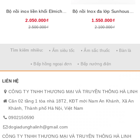
Bộ nồi inox liền khối Elmich EL2488IN02 Size 18, 20, 26cm
Bộ nồi Inox đa lớp Sunhouse Mama SHG701 - Chất liệu inox 304, 3 lớp nguyên khối dày gấp 4 lần inox thông thường, Hiệu suất bắt từ lên tới 99%, An toàn tuyệt đối cho sức khỏe
2.050.000₫
1.550.000₫
2.500.000₫
2.100.000₫
Tìm kiếm nhiều:
• Ấm siêu tốc
• Ấm sắc thuốc
• Bàn là
• Bếp hồng ngoại đơn
• Bếp nướng điện
LIÊN HỆ
CÔNG TY TNHH THƯƠNG MẠI VÀ TRUYỀN THÔNG HÀ LINH
Căn 02 tầng 1 tòa nhà 18T2, KĐT mới Nam An Khánh, Xã An
Khánh, Thành phố Hà Nội, Việt Nam
0902150590
dogiadunghalinh@gmail.com
CÔNG TY TNHH THƯƠNG MẠI VÀ TRUYỀN THÔNG HÀ LINH