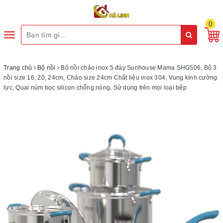
0
Toggle
navigation
Trang chủ
Bộ nồi
Bộ nồi chảo inox 5 đáy Sunhouse Mama SHG506, Bộ 3
nồi size 16, 20, 24cm, Chảo size 24cm Chất liệu inox 304, Vung kính cường
lực, Quai núm bọc silicon chống nóng, Sử dụng trên mọi loại bếp