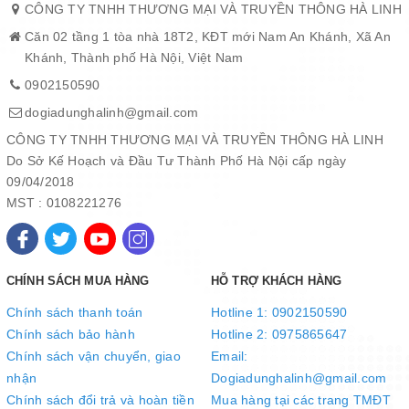
CÔNG TY TNHH THƯƠNG MẠI VÀ TRUYỀN THÔNG HÀ LINH
Căn 02 tầng 1 tòa nhà 18T2, KĐT mới Nam An Khánh, Xã An
Khánh, Thành phố Hà Nội, Việt Nam
0902150590
dogiadunghalinh@gmail.com
Quai núm nồi bằng inox bọc silicone êm ái, cách nhiệt tốt
Quai và núm cầm được làm bằng inox bọc silicone êm ái, cách
CÔNG TY TNHH THƯƠNG MẠI VÀ TRUYỀN THÔNG HÀ LINH
nhiệt tốt. Bạn sẽ rất dễ nâng nhấc và di chuyển nồi trong quá
Do Sở Kế Hoạch và Đầu Tư Thành Phố Hà Nội cấp ngày
trình sử dụng mà không lo bị bỏng tay. Ngoài ra, quai và núm còn
09/04/2018
được tán đinh mang lại cảm giác chắc chắn khi cầm.
MST : 0108221276
CHÍNH SÁCH MUA HÀNG
HỖ TRỢ KHÁCH HÀNG
Chính sách thanh toán
Hotline 1: 0902150590
Chính sách bảo hành
Hotline 2: 0975865647
Chính sách vận chuyển, giao
Email:
nhận
Dogiadunghalinh@gmail.com
Chính sách đổi trả và hoàn tiền
Mua hàng tại các trang TMĐT