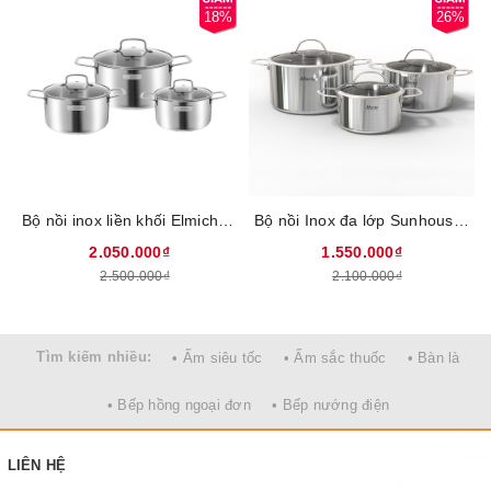
18%
26%
Chảo chống dính thiết kế đơn giản, tinh tế
Bề mặt chảo dạng trơn nhẵn, ít bám dầu được được trang bị lớp
sơn chống dính cao cấp giúp giúp thức ăn không bị dính khi đun
nấu, chống bám bụi, dễ dàng vệ sinh.
Vung nồi bằng kính cường lực trong suốt
Ba chiếc nồi của bộ SHG506 được trang bị vung kính cường lực,
trong suốt giúp bạn dễ dàng quan sát thực phẩm bên trong nồi.
Bộ nồi inox liền khối Elmich EL2488IN02 Size 18, 20, 26cm
Bộ nồi Inox đa lớp Sunhouse Mama SHG701 - Chất liệu inox 304, 3 lớp nguyên khối dày gấp 4 lần inox thông thường, Hiệu suất bắt từ lên tới 99%, An toàn tuyệt đối cho sức khỏe
Viền mép vung được bọc inox, vừa sang trọng, vừa hạn chế nứt
2.050.000₫
1.550.000₫
vỡ khi va đập.
2.500.000₫
2.100.000₫
Tìm kiếm nhiều:
• Ấm siêu tốc
• Ấm sắc thuốc
• Bàn là
• Bếp hồng ngoại đơn
• Bếp nướng điện
LIÊN HỆ