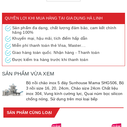
Bộ nồi làm từ inox 304 cao cấp, sáng bóng
Bộ nồi chảo có kiểu dáng trang nhã, đẹp mắt, phù hợp mọi không
QUYỀN LỢI KHI MUA HÀNG TẠI GIA DỤNG HÀ LINH
gian bếp. 3 chiếc nồi được làm từ inox 304 cao cấp mang lại vẻ
ngoài sáng bóng, bền đẹp cho bộ sản phẩm. Ngoài ra, inox 304
Sản phẩm đa dạng, chất lượng đảm bảo, cam kết chính
hãng 100%
là loại inox không bị oxy hóa, không gây tình trạng thôi nhiễm vào
Khuyến mại, hậu mãi, tích điểm hấp dẫn
thức ăn giúp bạn hoàn toàn yên tâm khi sử dụng.
Miễn phí thanh toán thẻ Visa, Master....
Giao hàng toàn quốc. Nhận hàng - Thanh toán
Được kiểm tra hàng trước khi thanh toán
SẢN PHẨM VỪA XEM
Bộ nồi chảo inox 5 đáy Sunhouse Mama SHG506, Bộ
3 nồi size 16, 20, 24cm, Chảo size 24cm Chất liệu
inox 304, Vung kính cường lực, Quai núm bọc silicon
chống nóng, Sử dụng trên mọi loại bếp
SẢN PHẨM CÙNG LOẠI