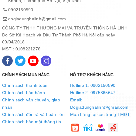
Khánh, Thành phố Hà Nội, Việt Nam
0902150590
dogiadunghalinh@gmail.com
CÔNG TY TNHH THƯƠNG MẠI VÀ TRUYỀN THÔNG HÀ LINH
Quai núm dạng đũa đẹp mắt
Do Sở Kế Hoạch và Đầu Tư Thành Phố Hà Nội cấp ngày
Quai và núm của nồi được làm bằng inox tán đinh chắc chắn với
09/04/2018
thiết kế dạng đũa thanh mảnh, hiện đại. Nhờ đó, sản phẩm có thể
MST : 0108221276
dễ dàng nâng nhấc và di chuyển trong quá trình sử dụng mà
không lo ngại bỏng nhiệt.
CHÍNH SÁCH MUA HÀNG
HỖ TRỢ KHÁCH HÀNG
Bền đẹp, an toàn với sức khỏe
Với ưu điểm của chất liệu inox ít bị oxy hóa, sản phẩm có độ bền
Chính sách thanh toán
Hotline 1: 0902150590
vượt trội, đồng thời, đảm bảo an toàn sức khỏe khi chế biến thực
Chính sách bảo hành
Hotline 2: 0975865647
phẩm dưới nhiệt độ cao.
Chính sách vận chuyển, giao
Email:
nhận
Dogiadunghalinh@gmail.com
Chính sách đổi trả và hoàn tiền
Mua hàng tại các trang TMĐT
Chính sách bảo mật thông tin