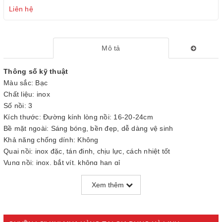
Liên hệ
Mô tả
Thông số kỹ thuật
Màu sắc: Bạc
Chất liệu: inox
Số nồi: 3
Kích thước: Đường kính lòng nồi: 16-20-24cm
Bề mặt ngoài: Sáng bóng, bền đẹp, dễ dàng vệ sinh
Khả năng chống dính: Không
Quai nồi: inox đặc, tán đinh, chịu lực, cách nhiệt tốt
Vung nồi: inox, bắt vít, không han gỉ
Đáy nồi: Đáy từ, sử dụng trên mọi loại bếp
Xem thêm
Đặc điểm khác: Truyền nhiệt nhanh, tiết kiệm thời gian nấu
nướng
Không bị oxi hóa, an toàn với sức khỏe
Thương hiệu: SUNHOUSE