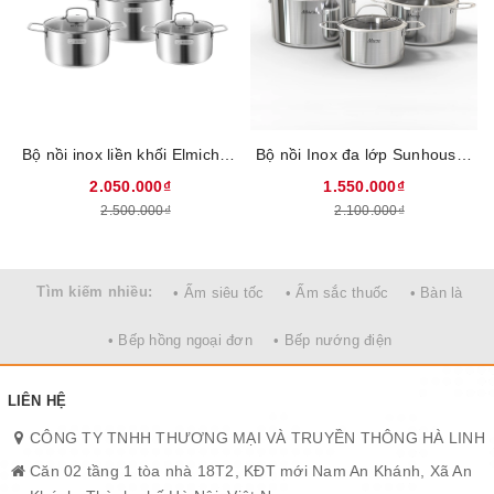
Kiểu dáng hiện đại
Bộ nồi
có kiểu dáng hiện đại với chất liệu inox sáng bóng, quai
núm inox dạng đũa đẹp mắt, vung inox dễ vệ sinh. Vì vậy, sản
phẩm có thể phù hợp với đại đa số không gian nhà bếp hiện đại.
Bộ nồi inox liền khối Elmich EL2488IN02 Size 18, 20, 26cm
Bộ nồi Inox đa lớp Sunhouse Mama SHG701 - Chất liệu inox 304, 3 lớp nguyên khối dày gấp 4 lần inox thông thường, Hiệu suất bắt từ lên tới 99%, An toàn tuyệt đối cho sức khỏe
Vung kính inox dễ vệ sinh
Bộ nồi inox 1 đáy SUNHOUSE SH114 sử dụng vung inox dễ vệ
2.050.000₫
1.550.000₫
sinh, tăng độ bền. Đồng thời, chất liệu này rất hài hòa với phần
2.500.000₫
2.100.000₫
thân, tạo nên tổng thể đẹp mắt.
Tìm kiếm nhiều:
• Ấm siêu tốc
• Ấm sắc thuốc
• Bàn là
• Bếp hồng ngoại đơn
• Bếp nướng điện
LIÊN HỆ
CÔNG TY TNHH THƯƠNG MẠI VÀ TRUYỀN THÔNG HÀ LINH
Căn 02 tầng 1 tòa nhà 18T2, KĐT mới Nam An Khánh, Xã An