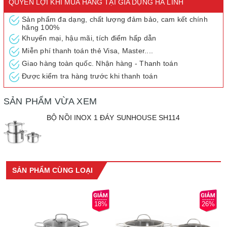
QUYỀN LỢI KHI MUA HÀNG TẠI GIA DỤNG HÀ LINH
Xuất xứ: Việt Nam
Sản phẩm đa dạng, chất lượng đảm bảo, cam kết chính
hãng 100%
Bộ nồi inox 1 đáy SUNHOUSE SH114
được làm bằng chất liệu
Khuyến mại, hậu mãi, tích điểm hấp dẫn
inox sáng bóng, an toàn sức khỏe. Bộ sản phẩm gồm 03 nồi với
Miễn phí thanh toán thẻ Visa, Master....
đường kính 16 - 20 - 24cm giúp bạn sử dụng linh hoạt để chế
biến những món ăn thơm ngon và bổ dưỡng cho gia đình.
Giao hàng toàn quốc. Nhận hàng - Thanh toán
Được kiểm tra hàng trước khi thanh toán
SẢN PHẨM VỪA XEM
BỘ NỒI INOX 1 ĐÁY SUNHOUSE SH114
SẢN PHẨM CÙNG LOẠI
18%
26%