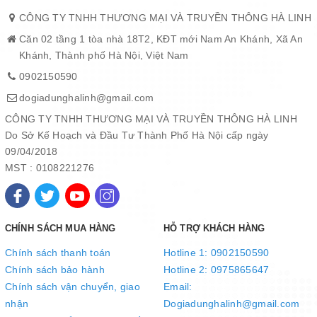
CÔNG TY TNHH THƯƠNG MẠI VÀ TRUYỀN THÔNG HÀ LINH
Căn 02 tầng 1 tòa nhà 18T2, KĐT mới Nam An Khánh, Xã An
Khánh, Thành phố Hà Nội, Việt Nam
0902150590
dogiadunghalinh@gmail.com
CÔNG TY TNHH THƯƠNG MẠI VÀ TRUYỀN THÔNG HÀ LINH
Do Sở Kế Hoạch và Đầu Tư Thành Phố Hà Nội cấp ngày
09/04/2018
MST : 0108221276
Quai núm inox kết hợp nhựa cách nhiệt
Quai và núm nồi được làm bằng inox kết hợp nhựa cách nhiệt,
CHÍNH SÁCH MUA HÀNG
HỖ TRỢ KHÁCH HÀNG
đảm bảo sự chắc chắn và an toàn khi nâng nhấc, di chuyển trong
Chính sách thanh toán
Hotline 1: 0902150590
quá trình sử dụng. Đồng thời, sự phối hợp giữa 2 chất liệu cũng
Chính sách bảo hành
Hotline 2: 0975865647
tạo nên điểm nhấn thú vị cho diện mạo sản phẩm.
Chính sách vận chuyển, giao
Email:
nhận
Dogiadunghalinh@gmail.com
Bền đẹp, an toàn với sức khỏe