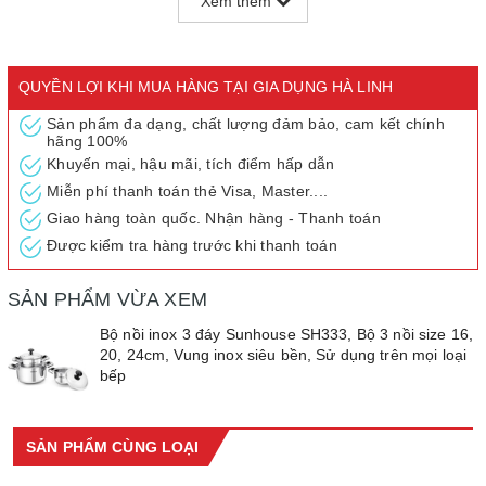
Xem thêm
Núm cầm: Nhựa, bắt vít chắc chắn, cách nhiệt
Vung nồi: inox, không han gỉ, bền đẹp
Đáy nồi: Đáy từ, sử dụng trên mọi loại bếp
Đặc điểm khác: Truyền nhiệt nhanh, tỏa nhiệt đều, giữ nhiệt tốt
QUYỀN LỢI KHI MUA HÀNG TẠI GIA DỤNG HÀ LINH
Không bị oxi hóa, an toàn với sức khỏe
Sản phẩm đa dạng, chất lượng đảm bảo, cam kết chính
Thương hiệu: SUNHOUSE
hãng 100%
Xuất xứ: Việt Nam
Khuyến mại, hậu mãi, tích điểm hấp dẫn
Miễn phí thanh toán thẻ Visa, Master....
Bộ nồi inox 3 đáy SUNHOUSE SH333
là một trong những sản
phẩm chất lượng từ SUNHOUSE.
Giao hàng toàn quốc. Nhận hàng - Thanh toán
Với chất liệu inox sáng bóng, an toàn, vung inox dễ vệ sinh, quai
Được kiểm tra hàng trước khi thanh toán
núm inox kết hợp nhựa an toàn, sản phẩm còn có 3 lớp đáy dày,
giúp nhiệt lượng tỏa đều, món ăn chín ngon hơn. Bộ sản phẩm
SẢN PHẨM VỪA XEM
gồm 03 nồi với đường kính 16 - 18 - 24cm giúp bạn sử dụng linh
Bộ nồi inox 3 đáy Sunhouse SH333, Bộ 3 nồi size 16,
hoạt để chế biến những món ăn thơm ngon và bổ dưỡng cho gia
20, 24cm, Vung inox siêu bền, Sử dụng trên mọi loại
đình.
bếp
SẢN PHẨM CÙNG LOẠI