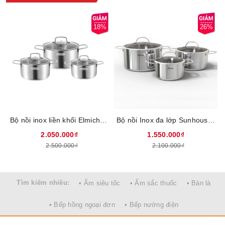
18%
26%
Kết tinh hoàn hảo giữa công nghệ và văn hóa
Elmich Olive sở hữu thiết kế độc đáo đậm chất Châu Âu, lấy cảm
hứng từ từ vẻ đẹp tự nhiên và những giá trị vượt thời gian của
olive, mang đến hương vị đích thực và trải nghiệm khó quên.
Sắc xanh vàng ấm áp tựa như ánh nắng dịu dàng thổi vào không
Bộ nồi inox liền khối Elmich EL2488IN02 Size 18, 20, 26cm
Bộ nồi Inox đa lớp Sunhouse Mama SHG701 - Chất liệu inox 304, 3 lớp nguyên khối dày gấp 4 lần inox thông thường, Hiệu suất bắt từ lên tới 99%, An toàn tuyệt đối cho sức khỏe
gian bếp một làn gió tươi mới tràn đầy sức sống, góp phần gia
2.050.000₫
1.550.000₫
tăng hương vị cho mọi khoảnh khắc hạnh phúc. Với sự kết hợp
2.500.000₫
2.100.000₫
giữa công nghệ hiện đại và tinh hoa ẩm thực Địa Trung Hải, mỗi
sản phẩm trong bộ sưu tập là một tác phẩm nghệ thuật, mang lại
sự tươi mới, bình yên và hạnh phúc cho không gian bếp của bạn.
Tìm kiếm nhiều:
• Ấm siêu tốc
• Ấm sắc thuốc
• Bàn là
• Bếp hồng ngoại đơn
• Bếp nướng điện