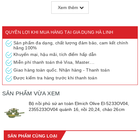
Không chỉ sở hữu thiết kế thời trang đậm chất Châu Âu, Elmich
Xem thêm
Olive còn cực kỳ hiệu quả trong việc giữ gìn và bảo toàn dưỡng
chất trong thực phẩm, đưa tinh hoa văn hóa ẩm thực Địa Trung
Hải vào từng bữa cơm gia đình Việt
QUYỀN LỢI KHI MUA HÀNG TẠI GIA DỤNG HÀ LINH
Sản phẩm đa dạng, chất lượng đảm bảo, cam kết chính
hãng 100%
Khuyến mại, hậu mãi, tích điểm hấp dẫn
Miễn phí thanh toán thẻ Visa, Master....
Giao hàng toàn quốc. Nhận hàng - Thanh toán
Được kiểm tra hàng trước khi thanh toán
SẢN PHẨM VỪA XEM
Bộ nồi phủ sứ an toàn Elmich Olive El-5233OV04,
2355233OV04 quánh 16, nồi 20,24, chảo 26cm
SẢN PHẨM CÙNG LOẠI