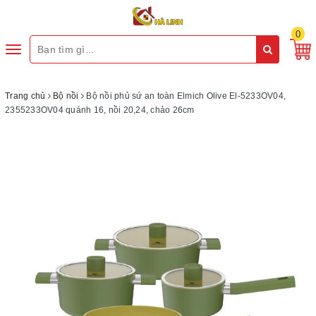
0
Toggle
navigation
Trang chủ
Bộ nồi
Bộ nồi phủ sứ an toàn Elmich Olive El-5233OV04,
2355233OV04 quánh 16, nồi 20,24, chảo 26cm