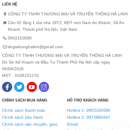
LIÊN HỆ
CÔNG TY TNHH THƯƠNG MẠI VÀ TRUYỀN THÔNG HÀ LINH
Căn 02 tầng 1 tòa nhà 18T2, KĐT mới Nam An Khánh, Xã An
Khánh, Thành phố Hà Nội, Việt Nam
0902150590
dogiadunghalinh@gmail.com
CÔNG TY TNHH THƯƠNG MẠI VÀ TRUYỀN THÔNG HÀ LINH
Do Sở Kế Hoạch và Đầu Tư Thành Phố Hà Nội cấp ngày
09/04/2018
MST : 0108221276
CHÍNH SÁCH MUA HÀNG
HỖ TRỢ KHÁCH HÀNG
Chống dính Ceramic thế hệ mới mang lại sự an toàn cho mỗi
Chính sách thanh toán
Hotline 1: 0902150590
bữa ăn của gia đình bạn
Chính sách bảo hành
Hotline 2: 0975865647
Bộ sưu tập Elmich Olive sử dụng lớp chống dính Ceramic
Chính sách vận chuyển, giao
Email:
XERADUR ® 5 cao cấp từ nhà cung cấp ILAG (Thụy Sĩ):