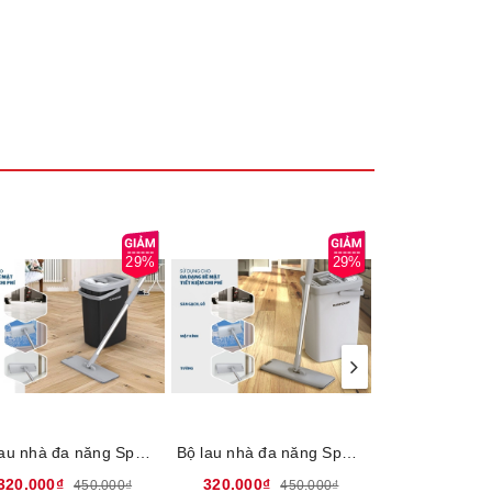
nhà
ì bông
ốt.
ước cao
 1 cây
29%
29%
Bộ lau nhà đa năng Space saving Sunhouse KS-CL3211PB - Bông lau sợi tổng hợp thấm hút tốt, Vắt khô nhanh và sạch, Cây lau xoay 360º dễ dàng, Bảo hành chính hãng 6 tháng
Bộ lau nhà đa năng Space saving Sunhouse KS-CL3211PW - Bông lau sợi tổng hợp thấm hút tốt, Vắt khô nhanh và sạch, Cây lau xoay 360º dễ dàng, Bảo hành chính hãng 6 tháng
320.000₫
320.000₫
47.000₫
450.000₫
450.000₫