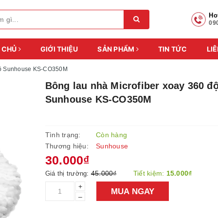
Ho
09
 CHỦ
GIỚI THIỆU
SẢN PHẨM
TIN TỨC
LIÊ
 độ Sunhouse KS-CO350M
Bông lau nhà Microfiber xoay 360 đ
Sunhouse KS-CO350M
Tình trạng:
Còn hàng
Thương hiệu:
Sunhouse
30.000₫
45.000₫
Tiết kiệm:
15.000₫
Giá thị trường:
+
MUA NGAY
–