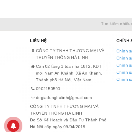
Tìm kiếm nhiều:
LIÊN HỆ
CHÍNH
CÔNG TY TNHH THƯƠNG MẠI VÀ
Chính s
TRUYỀN THÔNG HÀ LINH
Chính s
Chính s
Căn 02 tầng 1 tòa nhà 18T2, KĐT
Chính sá
mới Nam An Khánh, Xã An Khánh,
Chính s
Thành phố Hà Nội, Việt Nam
0902150590
dogiadunghalinh@gmail.com
CÔNG TY TNHH THƯƠNG MẠI VÀ
TRUYỀN THÔNG HÀ LINH
Do Sở Kế Hoạch và Đầu Tư Thành Phố
Hà Nội cấp ngày 09/04/2018