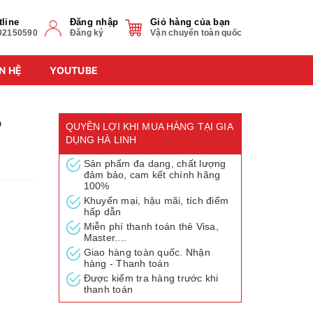
tline
Đăng nhập
Giỏ hàng của bạn
02150590
Đăng ký
Vận chuyển toàn quốc
N HỆ
YOUTUBE
ộ
QUYỀN LỢI KHI MUA HÀNG TẠI GIA
DỤNG HÀ LINH
Sản phẩm đa dạng, chất lượng
đảm bảo, cam kết chính hãng
100%
Khuyến mại, hậu mãi, tích điểm
hấp dẫn
Miễn phí thanh toán thẻ Visa,
Master....
Giao hàng toàn quốc. Nhận
hàng - Thanh toán
Được kiểm tra hàng trước khi
thanh toán