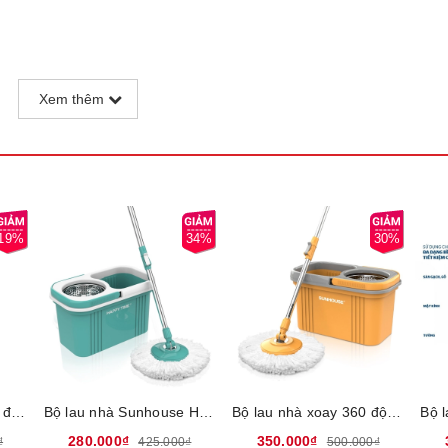
ị em nhờ ưu điểm tiện dụng và nhẹ nhàng hơn so với những cây lau 
Xem thêm
 nơi khác nhau trong nhà khiến bạn phải thay cây lau nhà liên tục v
Điều đó thật tốn kém trong khi thân cây lau nhà vẫn có thể sử dụng t
E KS-CO350M
là một giải pháp thông minh với khả năng thấm hút n
này giúp bạn tiết kiệm được khoản chi phí đáng kể so với việc mua
ong căn nhà của bạn.
19%
34%
30%
Cây lau nhà xoay 360 độ Sunhouse KS-MO350I, inox chắc chắn, điều chỉnh chiều cao dễ dàng, bông lau thấm hút nước tốt
Bộ lau nhà Sunhouse Happy Time KH-CL330S, Chất liệu nhựa an toàn cho sức khỏe, Lồng inox siêu bền, Bông lau bằng sợi Microfiber thấm hút nước
Bộ lau nhà xoay 360 độ Sunhouse KS-CL350PO
280.000₫
350.000₫
₫
425.000₫
500.000₫