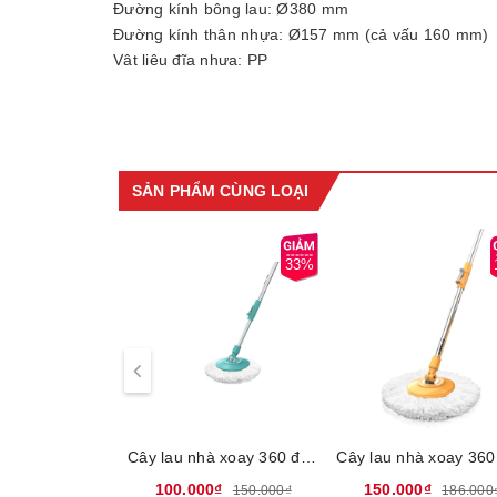
Đường kính bông lau: Ø380 mm
Đường kính thân nhựa: Ø157 mm (cả vấu 160 mm)
Vật liệu đĩa nhựa: PP
Cây lau nhà 360 độ là sự lựa chọn của rất nhiều ch
thông thường khác. Tuy nhiên, khi phải vệ sinh nhiều
lau nhà nhanh bị hỏng, bị bẩn và có nhiều vi khuẩn. 
SẢN PHẨM CÙNG LOẠI
Bông lau nhà Microfiber xoay 360 độ SUNHOUS
và dễ dàng lắp ráp khi bạn muốn sử dụng. Sản phẩm 
lau nhà khác và là một sản phẩm không thể thiếu tr
33%
Cây lau nhà xoay 360 độ Sunhouse Happy Time KH-MO330IB - Chất liệu nhựa PP siêu bền, Tay cầm bằng inox, Bông lau thâm hút nhanh
100.000₫
150.000₫
150.000₫
186.000