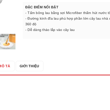
ĐẶC ĐIỂM NỔI BẬT
- Tấm bông lau bằng sợi Microfiber thấm hút nước t
- Đường kính đĩa lau phù hợp phần lớn cây lau nhà 
360 độ
- Dễ dàng tháo lắp vào cây lau
MÔ TẢ
GIỚI THIỆU