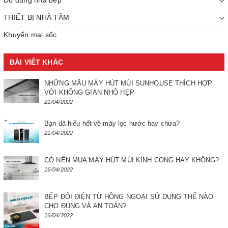
Đồ dùng nhà bếp
THIẾT BỊ NHÀ TẮM
Khuyến mại sốc
BÀI VIẾT KHÁC
NHỮNG MẪU MÁY HÚT MÙI SUNHOUSE THÍCH HỢP
VỚI KHÔNG GIAN NHỎ HẸP
21/04/2022
Bạn đã hiểu hết về máy lọc nước hay chưa?
21/04/2022
CÓ NÊN MUA MÁY HÚT MÙI KÍNH CONG HAY KHÔNG?
16/04/2022
BẾP ĐÔI ĐIỆN TỪ HỒNG NGOẠI SỬ DỤNG THẾ NÀO
CHO ĐÚNG VÀ AN TOÀN?
16/04/2022