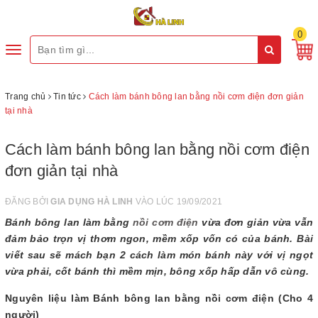
0
Toggle
navigation
Trang chủ
Tin tức
Cách làm bánh bông lan bằng nồi cơm điện đơn giản
tại nhà
Cách làm bánh bông lan bằng nồi cơm điện
đơn giản tại nhà
ĐĂNG BỞI
GIA DỤNG HÀ LINH
VÀO LÚC 19/09/2021
Bánh bông lan làm bằng
nồi cơm điện
vừa đơn giản vừa vẫn
đảm bảo trọn vị thơm ngon, mềm xốp vốn có của bánh. Bài
viết sau sẽ mách bạn 2 cách làm món bánh này với vị ngọt
vừa phải, cốt bánh thì mềm mịn, bông xốp hấp dẫn vô cùng.
Nguyên liệu làm Bánh bông lan bằng nồi cơm điện (Cho 4
người)