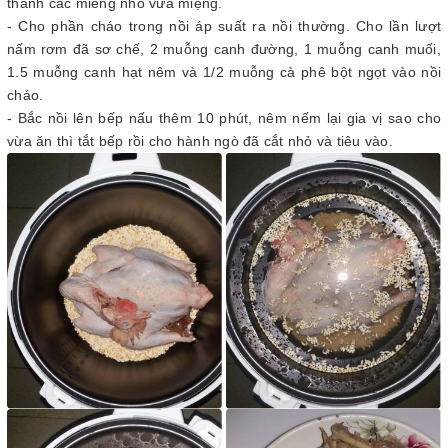
thành các miếng nhỏ vừa miệng.
- Cho phần cháo trong nồi áp suất ra nồi thường. Cho lần lượt
nấm rơm đã sơ chế, 2 muỗng canh đường, 1 muỗng canh muối,
1.5 muỗng canh hạt nêm và 1/2 muỗng cà phê bột ngọt vào nồi
cháo.
- Bắc nồi lên bếp nấu thêm 10 phút, nêm nếm lại gia vị sao cho
vừa ăn thì tắt bếp rồi cho hành ngò đã cắt nhỏ và tiêu vào.