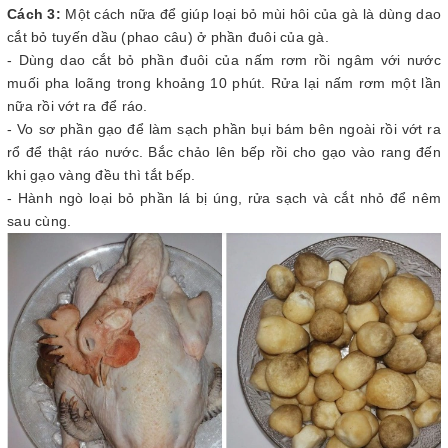
Cách 3:
Một cách nữa để giúp loại bỏ mùi hôi của gà là dùng dao
cắt bỏ tuyến dầu (phao câu) ở phần đuôi của gà.
- Dùng dao cắt bỏ phần đuôi của nấm rơm rồi ngâm với nước
muối pha loãng trong khoảng 10 phút. Rửa lại nấm rơm một lần
nữa rồi vớt ra để ráo.
- Vo sơ phần gạo để làm sạch phần bụi bám bên ngoài rồi vớt ra
rổ để thật ráo nước. Bắc chảo lên bếp rồi cho gạo vào rang đến
khi gạo vàng đều thì tắt bếp.
- Hành ngò loại bỏ phần lá bị úng, rửa sạch và cắt nhỏ để nêm
sau cùng.