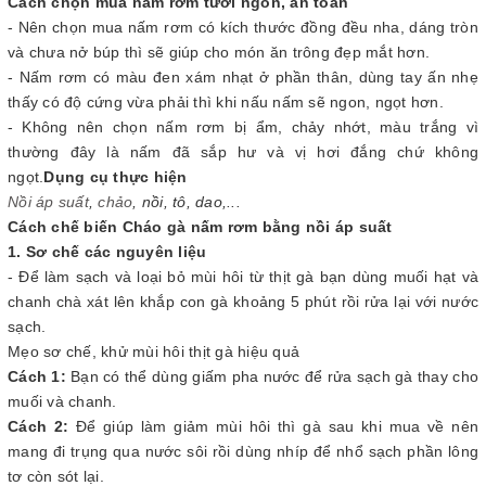
Cách chọn mua nấm rơm tươi ngon, an toàn
- Nên chọn mua nấm rơm có kích thước đồng đều nha, dáng tròn
và chưa nở búp thì sẽ giúp cho món ăn trông đẹp mắt hơn.
- Nấm rơm có màu đen xám nhạt ở phần thân, dùng tay ấn nhẹ
thấy có độ cứng vừa phải thì khi nấu nấm sẽ ngon, ngọt hơn.
- Không nên chọn nấm rơm bị ẩm, chảy nhớt, màu trắng vì
thường đây là nấm đã sắp hư và vị hơi đắng chứ không
ngọt.
Dụng cụ thực hiện
Nồi áp suất
,
chảo
, nồi, tô, dao,...
Cách chế biến Cháo gà nấm rơm bằng nồi áp suất
1. Sơ chế các nguyên liệu
- Để làm sạch và loại bỏ mùi hôi từ thịt gà bạn dùng muối hạt và
chanh chà xát lên khắp con gà khoảng 5 phút rồi rửa lại với nước
sạch.
Mẹo sơ chế, khử mùi hôi thịt gà hiệu quả
Cách 1:
Bạn có thể dùng giấm pha nước để rửa sạch gà thay cho
muối và chanh.
Cách 2:
Để giúp làm giảm mùi hôi thì gà sau khi mua về nên
mang đi trụng qua nước sôi rồi dùng nhíp để nhổ sạch phần lông
tơ còn sót lại.