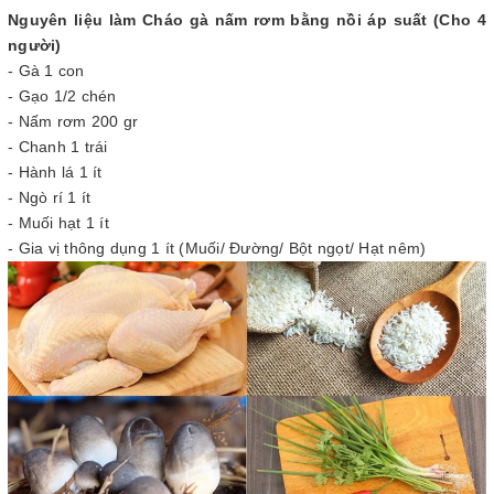
Nguyên liệu làm Cháo gà nấm rơm bằng nồi áp suất (Cho 4
người)
- Gà 1 con
- Gạo 1/2 chén
- Nấm rơm 200 gr
- Chanh 1 trái
- Hành lá 1 ít
- Ngò rí 1 ít
- Muối hạt 1 ít
- Gia vị thông dụng 1 ít (Muối/ Đường/ Bột ngọt/ Hạt nêm)