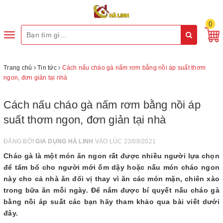
0
Toggle
navigation
Trang chủ
Tin tức
Cách nấu cháo gà nấm rơm bằng nồi áp suất thơm
ngon, đơn giản tại nhà
Cách nấu cháo gà nấm rơm bằng nồi áp
suất thơm ngon, đơn giản tại nhà
ĐĂNG BỞI
GIA DỤNG HÀ LINH
VÀO LÚC 23/08/2021
Cháo gà là một món ăn ngon rất được nhiều người lựa chọn
để tẩm bổ cho người mới ốm dậy hoặc nấu món cháo ngon
này cho cả nhà ăn đổi vị thay vì ăn các món mặn, chiên xào
trong bữa ăn mỗi ngày. Để nắm được bí quyết nấu cháo gà
bằng nồi áp suất các bạn hãy tham khảo qua bài viết dưới
đây.