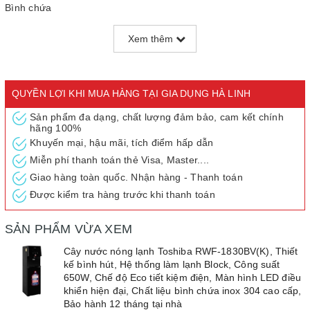
Bình chứa
- Bình nước âm
Xem thêm
- Hệ thống làm lạnh
- Bằng máy nén
Đặc điểm nổi bật:
- Tự ngắt điện khi quá tải
QUYỀN LỢI KHI MUA HÀNG TẠI GIA DỤNG HÀ LINH
- Loại gas R134A/32g
Sản phẩm đa dạng, chất lượng đảm bảo, cam kết chính
- Nút điều khiển cảm ứng
hãng 100%
- Điều chỉnh nhiệt độ nước
Khuyến mại, hậu mãi, tích điểm hấp dẫn
- Khóa an toàn cho trẻ em
Miễn phí thanh toán thẻ Visa, Master....
- Nóng 4 lít/giờ, Lạnh 2.5 lít/giờ
Giao hàng toàn quốc. Nhận hàng - Thanh toán
- Dung tích bình chứa: Nóng: 1,16 Lít, Lạnh 3,6 Lít
Được kiểm tra hàng trước khi thanh toán
- Chế độ Eco
- Màn hình LED
SẢN PHẨM VỪA XEM
Kích thước: 310 x 360 x 1040 mm
Khối lượng: 15.9 Kg
Cây nước nóng lạnh Toshiba RWF-1830BV(K), Thiết
Bảo hành: 12 tháng
kế bình hút, Hệ thống làm lạnh Block, Công suất
650W, Chế độ Eco tiết kiệm điện, Màn hình LED điều
Xuất xứ Trung Quốc
khiển hiện đại, Chất liệu bình chứa inox 304 cao cấp,
Bảo hành 12 tháng tại nhà
Cây nước nóng lạnh Toshiba màu đen sang trọng, thiết kế