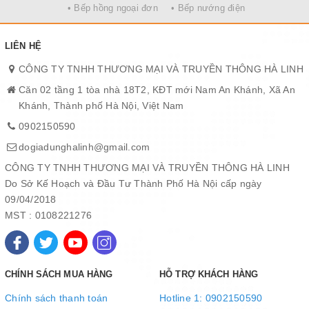
• Bếp hồng ngoại đơn
• Bếp nướng điện
kiện tiêu chuẩn)
Màn hình led báo nhiệt độ nước trong bình, tiện lợi khi cần sử
dụng. Công suất làm nóng 550W cung cấp nước nóng 4 lít/giờ và
LIÊN HỆ
công suất làm lạnh 100W cung cấp nước lạnh 2.5 lít/giờ thoải mái
CÔNG TY TNHH THƯƠNG MẠI VÀ TRUYỀN THÔNG HÀ LINH
cho sử dụng gia đình, văn phòng ít người,...
Căn 02 tầng 1 tòa nhà 18T2, KĐT mới Nam An Khánh, Xã An
*Nhiệt độ nước thực tế sẽ phụ thuộc vào nhiệt độ bên ngoài môi
Khánh, Thành phố Hà Nội, Việt Nam
trường và thể tích nước lấy ra.
0902150590
dogiadunghalinh@gmail.com
CÔNG TY TNHH THƯƠNG MẠI VÀ TRUYỀN THÔNG HÀ LINH
Do Sở Kế Hoạch và Đầu Tư Thành Phố Hà Nội cấp ngày
09/04/2018
MST : 0108221276
CHÍNH SÁCH MUA HÀNG
HỖ TRỢ KHÁCH HÀNG
Chính sách thanh toán
Hotline 1: 0902150590