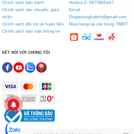
Chính sách bảo hành
Hotline 2: 0975865647
Cây nước nóng lạnh có cài đặt điều chỉnh nhiệt độ của
Chính sách vận chuyển, giao
Email:
nước cho người dùng tùy chỉnh theo nhu cầu sử dụng
nhận
Dogiadunghalinh@gmail.com
Chính sách đổi trả và hoàn tiền
Mua hàng tại các trang TMĐT
Chính sách bảo mật thông tin
KẾT NỐI VỚI CHÚNG TÔI
Khóa vòi nước nóng an toàn khi gia đình có trẻ nhỏ
Sản phẩm có bảo vệ chống quá nhiệt thêm an toàn sử dụng.