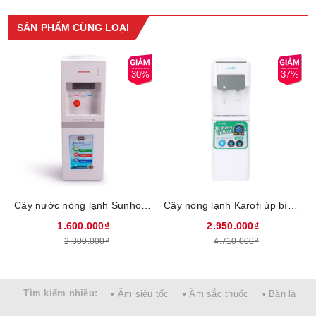
hài hòa với các không gian hiện đại, tạo điểm nhấn cho
không gian dùng
SẢN PHẨM CÙNG LOẠI
Sản phẩm với bình chứa nước bằng chất liệu inox bền tốt, trữ
nước an toàn, tránh mùi hôi.
30%
37%
Cây nước nóng lạnh Sunhouse SHD9602, Hệ thống làm lạnh bằng chip, Công suất làm nóng 580W, Công suất làm lạnh 70W, Dung tích nóng 1 lít, Dung tích lạnh 1 lít, Có khoang để cốc, Bảo hành 12 tháng tại nhà
Cây nóng lạnh Karofi úp bình HC16 - 2 vòi nóng lạnh riêng biệt, khoang chứa đồ tiện lợi, bảo hành 24 tháng tại nhà
1.600.000₫
2.950.000₫
2.300.000₫
4.710.000₫
Bảng điều khiển nút nhấn điện tử với 3 chế độ cấp nước:
Tìm kiếm nhiều:
• Ấm siêu tốc
• Ấm sắc thuốc
• Bàn là
nước thông thường, nước nóng và lạnh với nhiệt độ nước
nóng đạt 85 - 95°C và nhiệt độ nước lạnh 5 - 10°C (theo điều