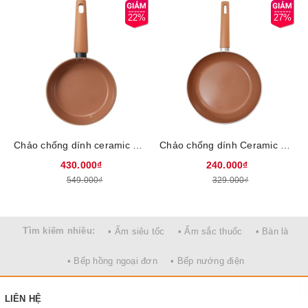
22%
27%
Chảo chống dính ceramic Elmich Harmony EL5986PT20/ EL5986PT24/ EL5986PT26, Size 20/24/26cm, Chống dính Ceramic thế hệ 5, bền gấp 33 lần chống dính thông thường, An toàn tuyệt đối theo tiêu chuẩn Châu Âu SGS, sử dụng mọi loại bếp
Chảo chống dính Ceramic Elmich Harmony EL5992PT20/ EL5992PT24 Size 20cm, size 24cm, Chống dính Ceramic thế hệ mới, bền gấp 33 lần chống dính thông thường, An toàn tuyệt đối theo tiêu chuẩn Châu Âu SGS, sử dụng mọi loại bếp
430.000₫
240.000₫
549.000₫
329.000₫
Hướng dẫn sử dụng
1.Chọn mua nồi chảo Inox :
Tìm kiếm nhiều:
• Ấm siêu tốc
• Ấm sắc thuốc
• Bàn là
Nên chọn mua nồi chảo có đáy dày ít nhất khoảng 3- 5 lớp, thành
• Bếp hồng ngoại đơn
• Bếp nướng điện
dày 0.6mm trở lên, thân làm bừng vật liệu Inox 304(18/10) để đồ
ăn khi chế biến được chín đều, ngon hơn, không bị mất dinh
dưỡng nhiều, tiết kiệm nhiên liệu hơn, Inox không mau xuống
LIÊN HỆ