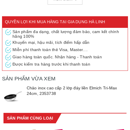
gây cháy, dính sát thực phẩm.
- Chất liệu cao cấp, lớp trong cùng là lớp phủ chống dính
Quaitalium của Whitford, tuyệt đối an toàn cho sức khỏe, dễ dàng
QUYỀN LỢI KHI MUA HÀNG TẠI GIA DỤNG HÀ LINH
vệ sinh
- Cả thân và đáy từ inox cao cấp bắt nhiệt nhanh vượt trội. Hiệu
Sản phẩm đa dạng, chất lượng đảm bảo, cam kết chính
hãng 100%
suất bắt từ lên tới 99%, giúp tiết kiệm chi phí đun nấu, tiết kiệm
Khuyến mại, hậu mãi, tích điểm hấp dẫn
năng lượng và thời gian
Miễn phí thanh toán thẻ Visa, Master....
- Công nghệ stop–hot, quai cán inox cách nhiệt không bị nóng,
bỏng gây nguy hiểm khi nấu.
Giao hàng toàn quốc. Nhận hàng - Thanh toán
- Sản phẩm có bán lẻ theo chiếc, tùy thuộc vào nhu cầu sử dụng
Được kiểm tra hàng trước khi thanh toán
của người dùng
- Sản phẩm phù hợp với tất các các loại bếp : bếp ga, bếp từ, bếp
SẢN PHẨM VỪA XEM
hồng ngoại…
Chảo inox cao cấp 2 lớp đáy liền Elmich Tri-Max
24cm, 2353738
SẢN PHẨM CÙNG LOẠI