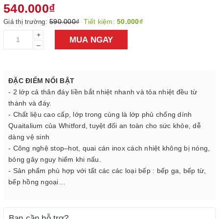
540.000₫
590.000₫
Tiết kiệm:
50.000₫
Giá thị trường:
+
MUA NGAY
–
ĐẶC ĐIỂM NỔI BẬT
- 2 lớp cả thân đáy liền bắt nhiệt nhanh và tỏa nhiệt đều từ
thành và đáy.
- Chất liệu cao cấp, lớp trong cùng là lớp phủ chống dính
Quaitalium của Whitford, tuyệt đối an toàn cho sức khỏe, dễ
dàng vệ sinh
- Công nghệ stop–hot, quai cán inox cách nhiệt không bị nóng,
bỏng gây nguy hiểm khi nấu.
- Sản phẩm phù hợp với tất các các loại bếp : bếp ga, bếp từ,
bếp hồng ngoại…
Bạn cần hỗ trợ?