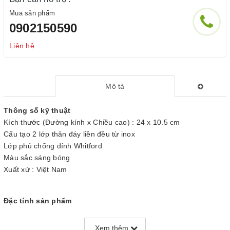
Mua sản phẩm
0902150590
Liên hệ
Mô tả
Thông số kỹ thuật
Kích thước (Đường kính x Chiều cao) : 24 x 10.5 cm
Cấu tạo 2 lớp thân đáy liền đều từ inox
Lớp phủ chống dính Whitford
Màu sắc sáng bóng
Xuất xứ : Việt Nam
Đặc tính sản phẩm
- 2 lớp cả thân đáy liền bắt nhiệt nhanh và tỏa nhiệt đều từ thành
và đáy. Thực phẩm chín đều được đảm bảo dinh dưỡng, không
Xem thêm