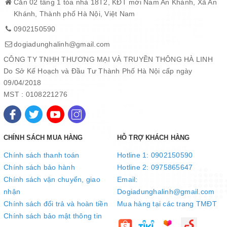
Căn 02 tầng 1 tòa nhà 18T2, KĐT mới Nam An Khánh, Xã An
Hướng dẫn sử dụng
Khánh, Thành phố Hà Nội, Việt Nam
- Trước khi dùng nên pha chút dấm hoặc nước chanh vào nước
0902150590
và đui sôi 5 phút.
dogiadunghalinh@gmail.com
- Trong quá trình sử dụng không gia nhiệt quá lâu khi thức ăn
trong chảo.
CÔNG TY TNHH THƯƠNG MẠI VÀ TRUYỀN THÔNG HÀ LINH
- Không để thức ăn quá 8 tiếng trong chảo để chất chống dính
Do Sở Kế Hoạch và Đầu Tư Thành Phố Hà Nội cấp ngày
được bền.
09/04/2018
- Nên thao tác nấu bằng các dụng cụ làm bằng chất liệu gỗ, nhựa
MST : 0108221276
như đũa gỗ, thìa gỗ...
- Sau khi dùng xong không dùng các loại dụng cụ cọ xoong nồi
bằng kim loại.
CHÍNH SÁCH MUA HÀNG
HỖ TRỢ KHÁCH HÀNG
- Nên vệ sinh chảo bằng dầu rửa bát và dụng cụ mềm, để chỗ
khô thoáng
Chính sách thanh toán
Hotline 1: 0902150590
- Dùng giấm hoặc chanh cùng khăn mềm để lau nếu có vết cháy
Chính sách bảo hành
Hotline 2: 0975865647
ố bên ngoài
Chính sách vận chuyển, giao
Email:
nhận
Dogiadunghalinh@gmail.com
Chính sách đổi trả và hoàn tiền
Mua hàng tại các trang TMĐT
Chính sách bảo mật thông tin