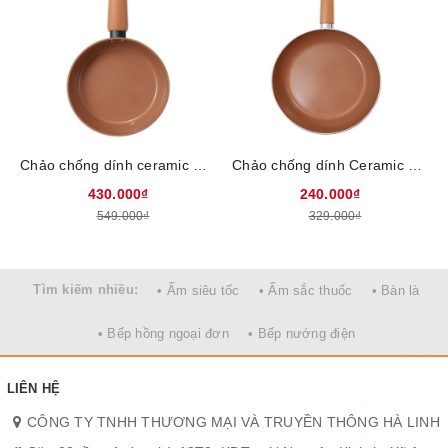
tất cả các loại bếp : bếp từ, bếp ga, bếp hồng ngoại...
Chảo chống dính ceramic Elmich Harmony EL5986PT20/ EL5986PT24/ EL5986PT26, Size 20/24/26cm, Chống dính Ceramic thế hệ 5, bền gấp 33 lần chống dính thông thường, An toàn tuyệt đối theo tiêu chuẩn Châu Âu SGS, sử dụng mọi loại bếp
Chảo chống dính Ceramic Elmich Harmony EL5992PT20/ EL5992PT24 Size 20cm, size 24cm, Chống dính Ceramic thế hệ mới, bền gấp 33 lần chống dính thông thường, An toàn tuyệt đối theo tiêu chuẩn Châu Âu SGS, sử dụng mọi loại bếp
430.000₫
240.000₫
549.000₫
329.000₫
Tìm kiếm nhiều:
• Ấm siêu tốc
• Ấm sắc thuốc
• Bàn là
• Bếp hồng ngoại đơn
• Bếp nướng điện
LIÊN HỆ
CÔNG TY TNHH THƯƠNG MẠI VÀ TRUYỀN THÔNG HÀ LINH