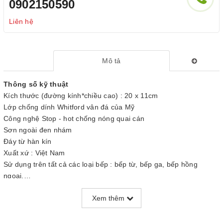
0902150590
Liên hệ
Mô tả
Thông số kỹ thuật
Kích thước (đường kính*chiều cao) : 20 x 11cm
Lớp chống dính Whitford vân đá của Mỹ
Công nghệ Stop - hot chống nóng quai cán
Sơn ngoài đen nhám
Đáy từ hàn kín
Xuất xứ : Việt Nam
Sử dụng trên tất cả các loại bếp : bếp từ, bếp ga, bếp hồng
ngoại,…
Đặc tính sản phẩm
Xem thêm
- Với OPAL, sức khỏe gia đình được đặt lên hàng đầu với lớp
chống dính Whitford vân đá của Mỹ tuyệt đối an toàn cho sức