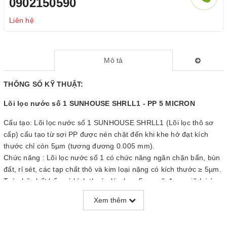
0902150590
Liên hệ
Mô tả
THÔNG SỐ KỸ THUẬT:
Lõi lọc nước số 1 SUNHOUSE SHRLL1 - PP 5 MICRON
Cấu tạo: Lõi lọc nước số 1 SUNHOUSE SHRLL1 (Lõi lọc thô sơ
cấp) cấu tạo từ sợi PP được nén chặt đến khi khe hở đạt kích
thước chỉ còn 5µm (tương đương 0.005 mm).
Chức năng : Lõi lọc nước số 1 có chức năng ngăn chặn bẩn, bùn
đất, rỉ sét, các tạp chất thô và kim loại nặng có kích thước ≥ 5µm.
Toàn bộ chất bẩn có kích thước lớn hơn 5 µm sẽ được giữ lại ở
lõi lọc này.
Xem thêm
Công suất: Lõi lọc nước số 1 có công suất lọc 18.000 lít.
Thời gian thay thế: Là lõi lọc đầu tiên nên sản phẩm có thời hạn