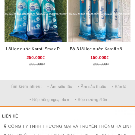
Lõi lọc nước số 2 SUNHOUSE SHRLL2 - GAC - Than hoạt tính
( dạng hạt)
Lõi lọc nước Karofi Smax Pro V 1,2,3, Sản phẩm mới có thể lắp được đa số các loại máy lọc nước của karofi
Bộ 3 lõi lọc nước Karofi số 123, Loại bỏ bùn đất, gỉ sét, mùi clo, kim loại nặng, Thời gian thay lõi 6 tháng
250.000₫
150.000₫
299.000₫
250.000₫
Tìm kiếm nhiều:
• Ấm siêu tốc
• Ấm sắc thuốc
• Bàn là
• Bếp hồng ngoại đơn
• Bếp nướng điện
LIÊN HỆ
CÔNG TY TNHH THƯƠNG MẠI VÀ TRUYỀN THÔNG HÀ LINH