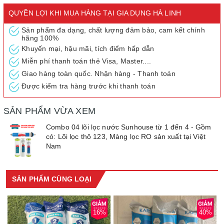
sử dụng ngắn nhất. Thông thường, bạn nên thay thế lõi lọc mới
sau 3-6 tháng sử dụng để đạt hiệu quả tốt nhất.
QUYỀN LỢI KHI MUA HÀNG TẠI GIA DỤNG HÀ LINH
Sản phẩm đa dạng, chất lượng đảm bảo, cam kết chính
hãng 100%
Khuyến mại, hậu mãi, tích điểm hấp dẫn
Miễn phí thanh toán thẻ Visa, Master....
Giao hàng toàn quốc. Nhận hàng - Thanh toán
Được kiểm tra hàng trước khi thanh toán
SẢN PHẨM VỪA XEM
Combo 04 lõi lọc nước Sunhouse từ 1 đến 4 - Gồm
có: Lõi lọc thô 123, Màng lọc RO sản xuất tại Việt
Nam
Lắp đặt và sử dụng: Lõi lọc số 1 là cấp lọc thứ nhất nên được đặt
SẢN PHẨM CÙNG LOẠI
ở vị trí đầu tiên trong máy lọc nước. Sản phẩm dễ dàng gắn với
dây, van và các lõi lọc khác để tạo thành hệ thống lọc nước hiện
đại. Trên sản phẩm có đánh dấu đường nước vào, ra nên bạn rất
16%
40%
dễ lắp đặt, tránh tình trạng lắp nhầm đường nước.