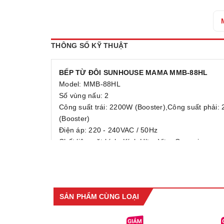
THÔNG SỐ KỸ THUẬT
BẾP TỪ ĐÔI SUNHOUSE MAMA MMB-88HL
Model: MMB-88HL
Số vùng nấu: 2
Công suất trái: 2200W (Booster),Công suất phải:
(Booster)
Điện áp: 220 - 240VAC / 50Hz
Chất liệu mặt kính: Kính Ultra Vitro Ceramic
Độ dày mặt kính: 4.0mm
Công nghệ Inverter: Có
Bảng điều khiển: Phím cảm ứng trượt, kết hợp b
Số bảng điều khiển: 2
SẢN PHẨM CÙNG LOẠI
Mức công suất điều chỉnh nhiệt: 9 mức (hiển thị W
Loại nồi thích hợp: Nồi/chảo có đáy phẳng, bắt từ
Hẹn giờ: 4 giờ