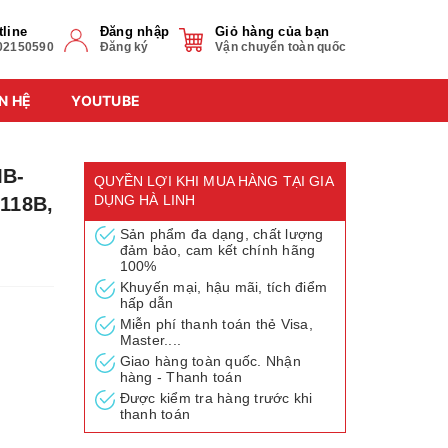
tline
Đăng nhập
Giỏ hàng của bạn
02150590
Đăng ký
Vận chuyển toàn quốc
N HỆ
YOUTUBE
MB-
QUYỀN LỢI KHI MUA HÀNG TẠI GIA
DỤNG HÀ LINH
118B,
Sản phẩm đa dạng, chất lượng
đảm bảo, cam kết chính hãng
100%
Khuyến mại, hậu mãi, tích điểm
hấp dẫn
Miễn phí thanh toán thẻ Visa,
Master....
Giao hàng toàn quốc. Nhận
hàng - Thanh toán
Được kiểm tra hàng trước khi
thanh toán