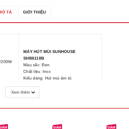
MÔ TẢ
GIỚI THIỆU
MÁY HÚT MÙI SUNHOUSE
SHB6118B
 2200W
Màu sắc: Đen
Chất liệu: Inox
Kiểu dáng: Hút mùi âm tủ
Điện áp: 220V – 240V
Công suất motor: 210W
Xem thêm
Công suất đèn: 40W
ấm
Loại đèn: Đèn sợi đốt
Độ ồn: ≤57dB
)
Ống thoát khí: Ống nhựa xám Ø120
Khối lượng: 8.5kg