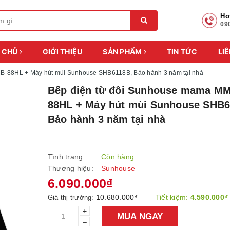
Ho
09
 CHỦ
GIỚI THIỆU
SẢN PHẨM
TIN TỨC
LIÊ
B-88HL + Máy hút mùi Sunhouse SHB6118B, Bảo hành 3 năm tại nhà
Bếp điện từ đôi Sunhouse mama M
88HL + Máy hút mùi Sunhouse SHB6
Bảo hành 3 năm tại nhà
Tình trạng:
Còn hàng
Thương hiệu:
Sunhouse
6.090.000₫
10.680.000₫
Tiết kiệm:
4.590.000₫
Giá thị trường:
+
MUA NGAY
–