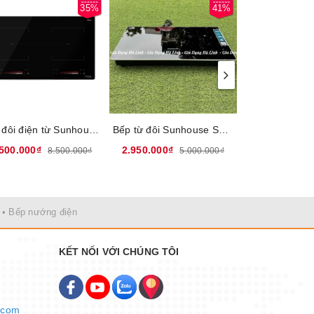
35%
41%
Bếp đôi điện từ Sunhouse Mama MMB82252-M, Mặt kính cao cấp Ultra Vitro Ceramic siêu bền thiết kế sang trọng, Công suất cao 4400W nấu nhanh, Tính năng SLOW COOK hiện đại, Nhập khẩu Malaysia, Bảo hành 36 tháng
Bếp từ đôi Sunhouse SHB-566HL, Công suất 4000W, Mặt kính Ultra Vitro Ceramic, bo viền 4 cạnh sang trọng, chắc chắn, Chức năng nấu nhanh Booster, Bảng điều khiển Slider Control siêu nhạy, Tính năng hẹn giờ, khóa trẻ em, tự động ngắt, tạm dừng, Bảo hành 3 năm tại nhà
.500.000₫
2.950.000₫
3.500.000₫
8.500.000₫
5.000.000₫
• Bếp nướng điện
KẾT NỐI VỚI CHÚNG TÔI
ện đại
hiệu
.com