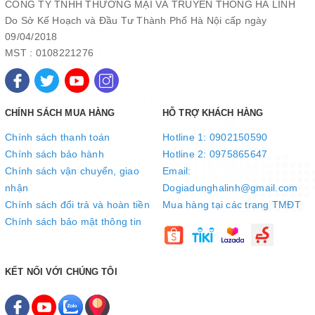
CÔNG TY TNHH THƯƠNG MẠI VÀ TRUYỀN THÔNG HÀ LINH
Do Sở Kế Hoạch và Đầu Tư Thành Phố Hà Nội cấp ngày
09/04/2018
3/ BẢO HÀNH chính hãng 12 tháng theo chính sách Điện Quang
MST : 0108221276
áp dụng cho toàn hệ thống showroom.
CHÍNH SÁCH MUA HÀNG
HỖ TRỢ KHÁCH HÀNG
Chính sách thanh toán
Hotline 1: 0902150590
Chính sách bảo hành
Hotline 2: 0975865647
Chính sách vận chuyển, giao
Email:
nhận
Dogiadunghalinh@gmail.com
Chính sách đổi trả và hoàn tiền
Mua hàng tại các trang TMĐT
Chính sách bảo mật thông tin
KẾT NỐI VỚI CHÚNG TÔI