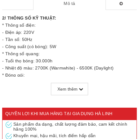
Mô tả
2/ THÔNG SỐ KỸ THUẬT:
* Thông số điện:
- Điện áp: 220V
- Tần số: 50Hz
- Công suất (có bóng): 5W
* Thông số quang:
- Tuổi thọ bóng: 30.000h
- Nhiệt độ màu: 2700K (Warmwhite) - 6500K (Daylight)
* Đóng gói:
- Kích thước hộp: 76 × 76 × 362mm
Xem thêm
- Trọng lượng tịnh: 1.2kg
- Kích thước sản phẩm:
QUYỀN LỢI KHI MUA HÀNG TẠI GIA DỤNG HÀ LINH
Sản phẩm đa dạng, chất lượng đảm bảo, cam kết chính
hãng 100%
Khuyến mại, hậu mãi, tích điểm hấp dẫn