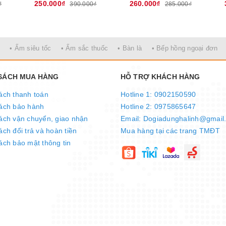
250.000₫
260.000₫
₫
390.000₫
285.000₫
• Ấm siêu tốc
• Ấm sắc thuốc
• Bàn là
• Bếp hồng ngoại đơn
 SÁCH MUA HÀNG
HỖ TRỢ KHÁCH HÀNG
ách thanh toán
Hotline 1: 0902150590
ách bảo hành
Hotline 2: 0975865647
ách vận chuyển, giao nhận
Email: Dogiadunghalinh@gmail
ch đổi trả và hoàn tiền
Mua hàng tại các trang TMĐT
ách bảo mật thông tin