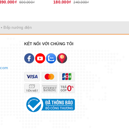
390.000₫
180.000₫
180.000₫
600.000₫
240.000₫
• Bếp nướng điện
KẾT NỐI VỚI CHÚNG TÔI
.com