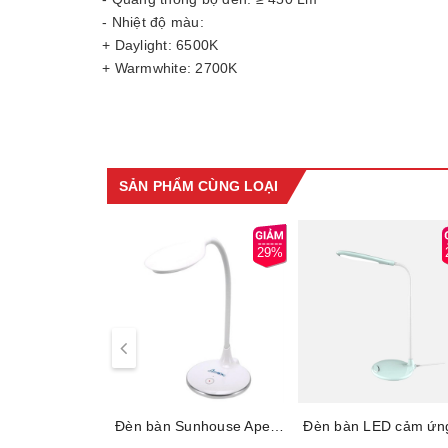
- Nhiệt độ màu:
+ Daylight: 6500K
+ Warmwhite: 2700K
- Hệ số hoàn màu: ≥ 80Ra
- Nhiệt độ làm việc: 10 - 40°C
* Đóng gói:
- Kích thước hộp: 210 x 135 x 305mm
SẢN PHẨM CÙNG LOẠI
29%
Đèn bàn Sunhouse Apex APE-01LED, Công suất 7.5W, Điều khiển cảm ứng, Tuổi thọ bóng cao lên tới 30.000 giờ, Bảo hành 12 tháng