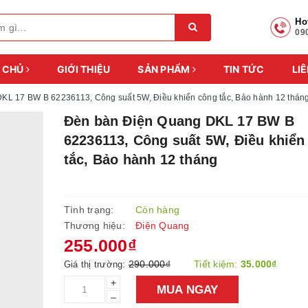
Ho
09
 CHỦ
GIỚI THIỆU
SẢN PHẨM
TIN TỨC
LIÊ
DKL 17 BW B 62236113, Công suất 5W, Điều khiển công tắc, Bảo hành 12 thán
Đèn bàn Điện Quang DKL 17 BW B
62236113, Công suất 5W, Điều khiển
tắc, Bảo hành 12 tháng
Tình trạng:
Còn hàng
Thương hiệu:
Điện Quang
255.000₫
290.000₫
Tiết kiệm:
35.000₫
Giá thị trường:
+
MUA NGAY
–