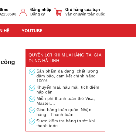
tline
Đăng nhập
Giỏ hàng của bạn
02150590
Đăng ký
Vận chuyển toàn quốc
N HỆ
YOUTUBE
g
QUYỀN LỢI KHI MUA HÀNG TẠI GIA
DỤNG HÀ LINH
 công
Sản phẩm đa dạng, chất lượng
đảm bảo, cam kết chính hãng
100%
Khuyến mại, hậu mãi, tích điểm
hấp dẫn
Miễn phí thanh toán thẻ Visa,
Master....
Giao hàng toàn quốc. Nhận
hàng - Thanh toán
Được kiểm tra hàng trước khi
thanh toán