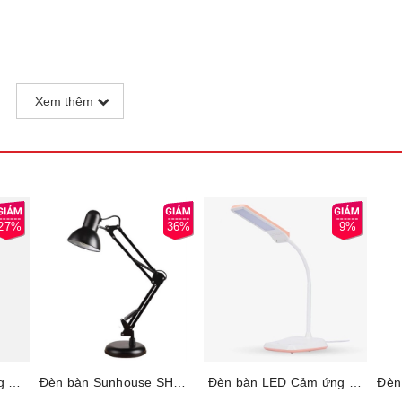
Xem thêm
27%
36%
9%
Đèn bàn LED cảm ứng Rạng Đông RD-RL-21.LED, ứng dụng chip LED Samsung thế hệ mới, nguồn sáng tốt, ổn định, tiết kiệm, 3 cường độ ánh sáng, 4 màu ánh sáng đáp ứng mọi nhu cầu, Bảo hành 12 tháng
Đèn bàn Sunhouse SHE-13LED-A6, Công suất 6W, Điều khiển công tắc, Bảo hành 12 tháng
Đèn bàn LED Cảm ứng Rạng Đông DIM CCT RD-RL-36.LED, 3 cường độ ánh sáng, 4 mức màu ánh sáng đáp ứng mọi nhu cầu, Bảo hành 12 tháng