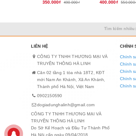
350.000₫
400.000₫
490.000₫
550.000
Tìm kiếm nhiều:
LIÊN HỆ
CHÍNH
CÔNG TY TNHH THƯƠNG MẠI VÀ
Chính s
TRUYỀN THÔNG HÀ LINH
Chính s
Chính s
Căn 02 tầng 1 tòa nhà 18T2, KĐT
Chính sá
mới Nam An Khánh, Xã An Khánh,
Chính s
Thành phố Hà Nội, Việt Nam
0902150590
dogiadunghalinh@gmail.com
CÔNG TY TNHH THƯƠNG MẠI VÀ
TRUYỀN THÔNG HÀ LINH
Do Sở Kế Hoạch và Đầu Tư Thành Phố
Hà Nội cấp ngày 09/04/2018