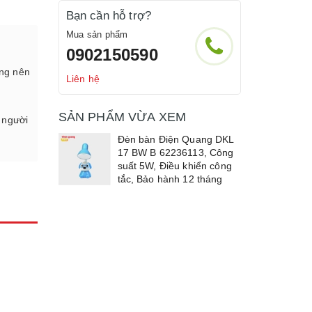
Bạn cần hỗ trợ?
Mua sản phẩm
0902150590
ờng nên
Liên hệ
SẢN PHẨM VỪA XEM
 người
Đèn bàn Điện Quang DKL
17 BW B 62236113, Công
suất 5W, Điều khiển công
tắc, Bảo hành 12 tháng