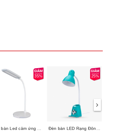
35%
25%
Đèn bàn Led cảm ứng Rạng Đông RD-RL-22.LED, Công suất 6W, Điều khiển cảm ứng, Bảo hành 12 tháng
Đèn bàn LED Rạng Đông bảo vệ thị lực RD-RL-24.V2, Công suất 5W, Có hộc để bút, Điều khiển công tắc, Bảo hành 12 tháng