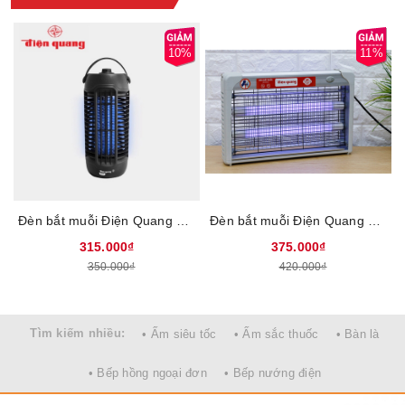
10%
11%
Đèn bắt muỗi Điện Quang ĐQ EML08 BL, 62299173, Đèn bắt muỗi, Công suất 6W
Đèn bắt muỗi Điện Quang ĐQ EML06L - Công suất 4.5W, Có móc treo, Bắt muỗi bằng lưới điện và tia ánh sáng tím, Có khay hứng xác muỗi
315.000₫
375.000₫
350.000₫
420.000₫
Tìm kiếm nhiều:
• Ấm siêu tốc
• Ấm sắc thuốc
• Bàn là
• Bếp hồng ngoại đơn
• Bếp nướng điện