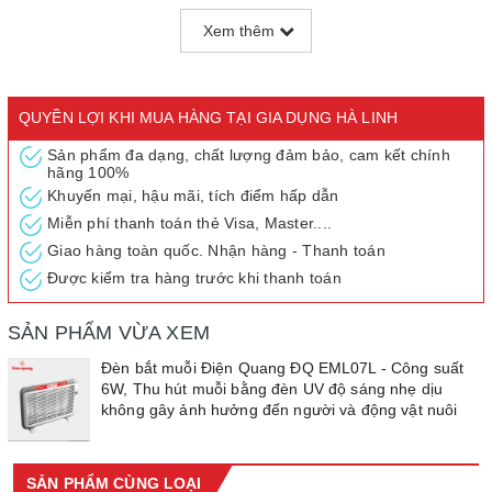
Đặt đèn ở độ cao 1,5m – 2m so với mặt sàn nhà vì đây là độ cao
Xem thêm
muỗi và côn trùng hoạt động. Độ cao này cũng giúp ánh sáng tia
cực tím từ đèn có thể tỏa ra khắp phòng
Khi đặt đèn bắt muỗi trong phòng, nên tắt hết các nguồn sáng
khác bởi nó sẽ làm giảm sự thu hút muỗi và côn trùng từ thiết bị
QUYỀN LỢI KHI MUA HÀNG TẠI GIA DỤNG HÀ LINH
Đặt đèn bắt muỗi tại những vị trí muỗi tập trung nhiều như nhà vệ
Sản phẩm đa dạng, chất lượng đảm bảo, cam kết chính
sinh, buồng tắm, bếp… Phạm vi sử dụng hiệu quả nhất của đèn
hãng 100%
bắt muỗi là khoảng 20m2
Khuyến mại, hậu mãi, tích điểm hấp dẫn
Đối với đèn bắt muỗi dùng ánh sáng đèn để diệt muỗi, nên sử
Miễn phí thanh toán thẻ Visa, Master....
dụng thiết bị trong tối thiểu 3 giờ đồng hồ để muỗi bị khô và chết
Giao hàng toàn quốc. Nhận hàng - Thanh toán
Rút phích điện, tắt công tắc thiết bị để đảm bảo an toàn trước khi
Được kiểm tra hàng trước khi thanh toán
vệ sinh máy và các tấm lưới lọc
SẢN PHẨM VỪA XEM
Đèn bắt muỗi Điện Quang ĐQ EML07L - Công suất
6W, Thu hút muỗi bằng đèn UV độ sáng nhẹ dịu
không gây ảnh hưởng đến người và động vật nuôi
SẢN PHẨM CÙNG LOẠI