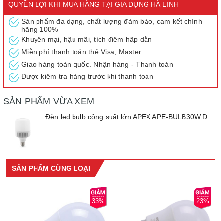
QUYỀN LỢI KHI MUA HÀNG TẠI GIA DỤNG HÀ LINH
Sản phẩm đa dạng, chất lượng đảm bảo, cam kết chính
hãng 100%
Khuyến mại, hậu mãi, tích điểm hấp dẫn
Miễn phí thanh toán thẻ Visa, Master....
Giao hàng toàn quốc. Nhận hàng - Thanh toán
Được kiểm tra hàng trước khi thanh toán
SẢN PHẨM VỪA XEM
Đèn led bulb công suất lớn APEX APE-BULB30W.D
NHỎ GỌN – AN TOÀN
Bóng đèn LED BULB công suất lớn APEX APE-BULB30W.D có
kiểu dáng khá quen thuộc với 2 phần là bóng đèn và bầu nhựa
gắn đui đèn.
SẢN PHẨM CÙNG LOẠI
33%
23%