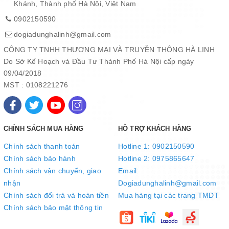
Khánh, Thành phố Hà Nội, Việt Nam
0902150590
dogiadunghalinh@gmail.com
CÔNG TY TNHH THƯƠNG MẠI VÀ TRUYỀN THÔNG HÀ LINH
Do Sở Kế Hoạch và Đầu Tư Thành Phố Hà Nội cấp ngày
Đui xoáy E27 dễ sử dụng, phù hợp với đa số thiết kế đui đèn tại
09/04/2018
Việt Nam hiện nay.
MST : 0108221276
CHÍNH SÁCH MUA HÀNG
HỖ TRỢ KHÁCH HÀNG
Chính sách thanh toán
Hotline 1: 0902150590
Chính sách bảo hành
Hotline 2: 0975865647
Chính sách vận chuyển, giao
Email:
nhận
Dogiadunghalinh@gmail.com
Chính sách đổi trả và hoàn tiền
Mua hàng tại các trang TMĐT
Chính sách bảo mật thông tin