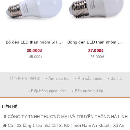
Bộ đèn LED thân nhôm SHE-LEDA60AL-A6W
Bóng đèn LED thân nhôm SHE-LEDA45AL-A3W
30.000₫
27.000₫
Bóng đèn LED 30W sử dụng chip LED chất lượng cao cho hiệu
45.000₫
35.000₫
suất sáng cao nhưng vẫn tiết kiệm điện năng, ánh sáng tự nhiên
và đồng thời giảm lượng chất, khí thải CO2 cũng như thủy ngân
ra môi trường.
Tìm kiếm nhiều:
• Ấm siêu tốc
• Ấm sắc thuốc
• Bàn là
• Bếp hồng ngoại đơn
• Bếp nướng điện
LIÊN HỆ
CÔNG TY TNHH THƯƠNG MẠI VÀ TRUYỀN THÔNG HÀ LINH
Căn 02 tầng 1 tòa nhà 18T2, KĐT mới Nam An Khánh, Xã An