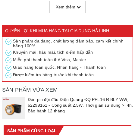
- Điện áp định mức: 3.7V
Xem thêm
- Điện áp cuối: 2.2V
- Thời gian sạc đầy: 8 - 10h
* Thông số quang:
- Quang thông bộ đèn: ≥ 120 lm
QUYỀN LỢI KHI MUA HÀNG TẠI GIA DỤNG HÀ LINH
- Nhiệt độ màu: 2800 - 3200K
Sản phẩm đa dạng, chất lượng đảm bảo, cam kết chính
- Hệ số hoàn màu: ≥ 70 Ra
hãng 100%
- Nhiệt độ làm việc: 10 - 40°C
Khuyến mại, hậu mãi, tích điểm hấp dẫn
* Đóng gói:
Miễn phí thanh toán thẻ Visa, Master....
- Kích thước hộp: 110 x 90 x 80 mm
Giao hàng toàn quốc. Nhận hàng - Thanh toán
Được kiểm tra hàng trước khi thanh toán
SẢN PHẨM VỪA XEM
Đèn pin đội đầu Điện Quang ĐQ PFL16 R BLY WW,
62299161 - Công suất 2.5W, Thời gian sử dụng >=4h,
Bảo hành 12 tháng
SẢN PHẨM CÙNG LOẠI