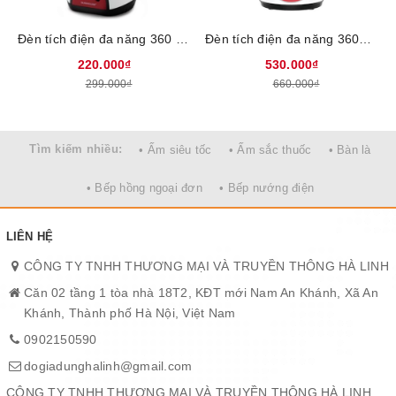
Đèn tích điện đa năng 360 Sunhouse SHE-6848LA
Đèn tích điện đa năng 360LED SUNHOUSE SHE-6037LA
220.000₫
530.000₫
299.000₫
660.000₫
Tìm kiếm nhiều:
• Ấm siêu tốc
• Ấm sắc thuốc
• Bàn là
• Bếp hồng ngoại đơn
• Bếp nướng điện
LIÊN HỆ
CÔNG TY TNHH THƯƠNG MẠI VÀ TRUYỀN THÔNG HÀ LINH
Căn 02 tầng 1 tòa nhà 18T2, KĐT mới Nam An Khánh, Xã An
Khánh, Thành phố Hà Nội, Việt Nam
0902150590
dogiadunghalinh@gmail.com
CÔNG TY TNHH THƯƠNG MẠI VÀ TRUYỀN THÔNG HÀ LINH