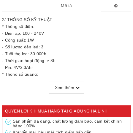
Mô tả
2/ THÔNG SỐ KỸ THUẬT:
* Thông số điện:
- Điện áp: 100 - 240V
- Công suất: 1W
- Số lượng đèn led: 3
- Tuổi thọ led: 30.000h
- Thời gian hoạt động: ≥ 8h
- Pin: 4V/2.3Ahr
* Thông số quang:
- Nhiệt độ màu: 8500K
Xem thêm
- Quang thông: ≥ 30
- Hiệu suất sáng: ≥ 70Lm/W
- Chỉ số hoàn màu: ≥ 70Ra
- Tuổi thọ: 30.000h
QUYỀN LỢI KHI MUA HÀNG TẠI GIA DỤNG HÀ LINH
* Đóng gói:
Sản phẩm đa dạng, chất lượng đảm bảo, cam kết chính
- Kích thước hộp: 115 × 115 × 255mm
hãng 100%
- Trọng lượng tịnh: 500g
Khuyến mại, hậu mãi, tích điểm hấp dẫn