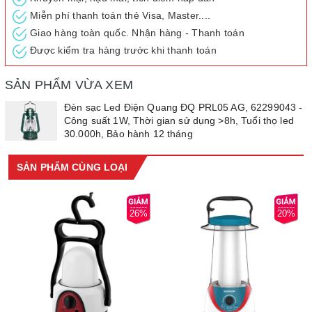
- Kích thước sản phẩm:
Miễn phí thanh toán thẻ Visa, Master....
Giao hàng toàn quốc. Nhận hàng - Thanh toán
Được kiểm tra hàng trước khi thanh toán
SẢN PHẨM VỪA XEM
Đèn sạc Led Điện Quang ĐQ PRL05 AG, 62299043 -
Công suất 1W, Thời gian sử dụng >8h, Tuổi thọ led
30.000h, Bảo hành 12 tháng
SẢN PHẨM CÙNG LOẠI
26%
20%
3/ Bảo hành chính hãng 12 tháng theo chính sách Điện Quang áp
dụng cho toàn hệ thống showroom.