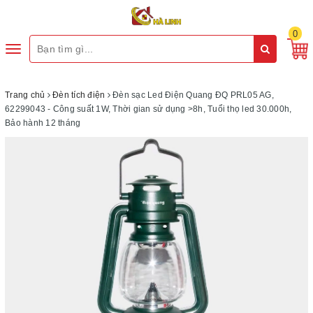
0
Toggle
navigation
Trang chủ
Đèn tích điện
Đèn sạc Led Điện Quang ĐQ PRL05 AG,
62299043 - Công suất 1W, Thời gian sử dụng >8h, Tuổi thọ led 30.000h,
Bảo hành 12 tháng