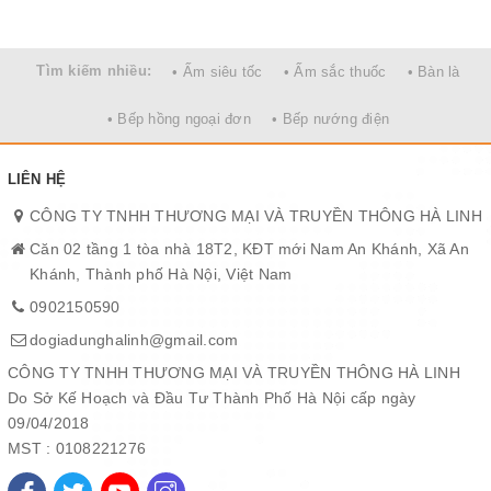
Tìm kiếm nhiều:
• Ấm siêu tốc
• Ấm sắc thuốc
• Bàn là
Đèn sưởi nhà tắm Kottmann 4 bóng âm tường K4BT không chói
• Bếp hồng ngoại đơn
• Bếp nướng điện
mắt.
Đèn sưởi nhà tắm Kottmann 4 bóng âm tường K4BT thiết kế lắp
LIÊN HỆ
âm giúp tiết kiệm diện tích phòng tắm và mang lại vẻ đẹp sang
trọng hơn.
CÔNG TY TNHH THƯƠNG MẠI VÀ TRUYỀN THÔNG HÀ LINH
Kottmann K4BT sử dụng nguyên lý bức xạ hồng ngoại nên làm
Căn 02 tầng 1 tòa nhà 18T2, KĐT mới Nam An Khánh, Xã An
ấm cực nhanh, nhiệt độ phòng tắm đạt 30ºC trong 2 - 3 giây, giúp
Khánh, Thành phố Hà Nội, Việt Nam
bạn luôn ấm áp mỗi khi tắm mà không phải chờ đợi lâu. Sản
0902150590
phẩm được chứng nhận đạt tiêu chuẩn Châu Âu CE về độ an
dogiadunghalinh@gmail.com
toàn khi sử dụng, giúp người dùng hoàn toàn yên tâm khi dùng.
CÔNG TY TNHH THƯƠNG MẠI VÀ TRUYỀN THÔNG HÀ LINH
Do Sở Kế Hoạch và Đầu Tư Thành Phố Hà Nội cấp ngày
09/04/2018
MST : 0108221276