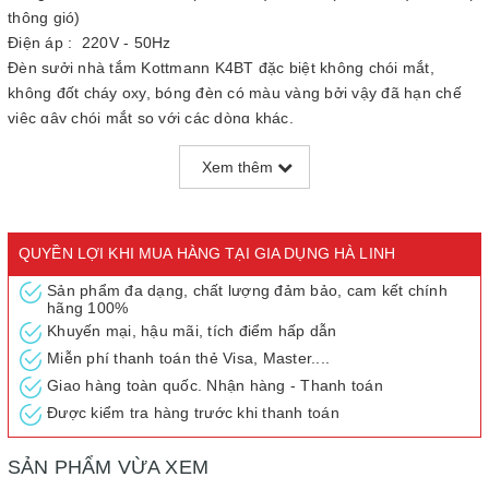
thông gió)
Điện áp : 220V - 50Hz
Đèn sưởi nhà tắm Kottmann K4BT đặc biệt không chói mắt,
không đốt cháy oxy, bóng đèn có màu vàng bởi vậy đã hạn chế
việc gây chói mắt so với các dòng khác.
Tiện ích 3 trong 1: Sưởi ấm + Chiếu sáng + thông gió
Xem thêm
Đèn sưởi lắp đặt âm trần vừa là điểm nhấn trong thiết kế phòng
tắm, vừa tiết kiệm không gian
Tuổi thọ bóng đèn: > 10.000 h (tương đương 6 năm).
Bóng sưởi vàng, tráng kim cương nhân tạo, hoa văn sang trọng,
QUYỀN LỢI KHI MUA HÀNG TẠI GIA DỤNG HÀ LINH
quý phái
Sản phẩm đa dạng, chất lượng đảm bảo, cam kết chính
Sử dụng nguyên lý bức xạ hồng ngoại giúp không khí ấm lên
hãng 100%
ngay lập tức, nhanh chóng.
Khuyến mại, hậu mãi, tích điểm hấp dẫn
Chức năng ion âm, giúp làm sạch không khí phòng tắm
Miễn phí thanh toán thẻ Visa, Master....
Công nghệ và thiết kế Germany hiện đại
Giao hàng toàn quốc. Nhận hàng - Thanh toán
Chứng nhận sản phẩm đạt chuẩn Châu Âu RoHS, CE, TEST.com
Được kiểm tra hàng trước khi thanh toán
Công tắc điều khiển : Công tắc
Kiểu lắp đặt: lắp âm trần
SẢN PHẨM VỪA XEM
Tiêu chuẩn chống nước IPX2, chống chập điện