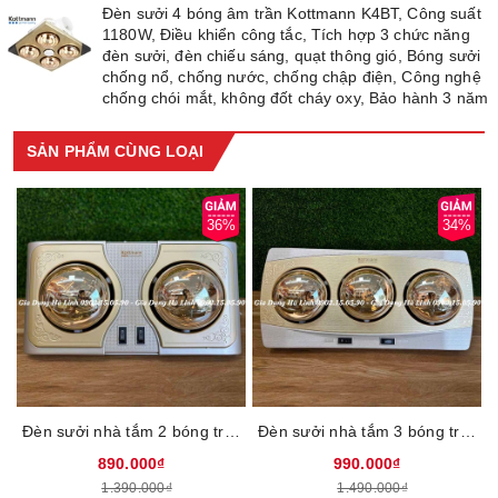
Phích cắm tiêu chuẩn Châu Âu
Đèn sưởi 4 bóng âm trần Kottmann K4BT, Công suất
Kích thước khoét trần: 30x30 cm
1180W, Điều khiển công tắc, Tích hợp 3 chức năng
đèn sưởi, đèn chiếu sáng, quạt thông gió, Bóng sưởi
Kích thước (Dài, Rộng, Dầy) : 40x40 cm
chống nổ, chống nước, chống chập điện, Công nghệ
Trọng lượng: 3,6kg.
chống chói mắt, không đốt cháy oxy, Bảo hành 3 năm
Thương hiệu: Kottmann
Xuất xứ: Trung quốc
SẢN PHẨM CÙNG LOẠI
Bảo hành: 3 năm
36%
34%
Đèn sưởi nhà tắm 2 bóng treo tường Kottmann K2BH, Công suất 550W, Điều khiển công tắc, Bóng sưởi chống nổ, chống nước, chống chập điện, Công nghệ chống chói mắt, không đốt cháy oxy, Bảo hành 3 năm
Đèn sưởi nhà tắm 3 bóng treo tường Kottmann K3BH, Công suất 825W, Điều khiển công tắc, Bóng sưởi chống nổ, chống nước, chống chập điện, Công nghệ chống chói mắt, không đốt cháy oxy, Bảo hành 3 năm
890.000₫
990.000₫
1.390.000₫
1.490.000₫