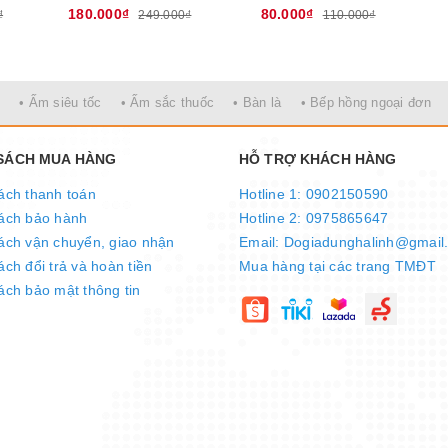
180.000₫
80.000₫
₫
249.000₫
110.000₫
• Ấm siêu tốc
• Ấm sắc thuốc
• Bàn là
• Bếp hồng ngoại đơn
 SÁCH MUA HÀNG
HỖ TRỢ KHÁCH HÀNG
ách thanh toán
Hotline 1: 0902150590
ách bảo hành
Hotline 2: 0975865647
ách vận chuyển, giao nhận
Email: Dogiadunghalinh@gmail
ch đổi trả và hoàn tiền
Mua hàng tại các trang TMĐT
899S
được thiết kế hiện đại có tay cầm tiện lợi (có thể treo lên cao 
ách bảo mật thông tin
 công suất lớn) được lắp trong một chụp bóng trong suốt, vừa bảo 
siêu bền và cường độ sáng được điều chỉnh bằng núm xoay tiện lợi.