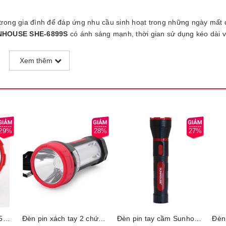
 trong gia đình để đáp ứng nhu cầu sinh hoạt trong những ngày mất 
SUNHOUSE SHE-6899S
có ánh sáng mạnh, thời gian sử dụng kéo dài 
Xem thêm
29%
28%
27%
Đèn pin đội đầu SHE-5032 cỡ trung, Công suất 3W, Ánh sáng trắng, Thời gian sử dụng từ 1-4 giờ, Bảo hành 6 tháng
Đèn pin xách tay 2 chức năng Sunhouse SHE-8100, Đèn pin 1W, Đèn tích điện 8W, Thời gian sử dụng 4 giờ, Bảo hành 6 tháng
Đèn pin tay cầm Sunhouse SHE-4111, Công suất 1W, Thời gian sử dụng từ 1-4 giờ, Bảo hành 6 tháng