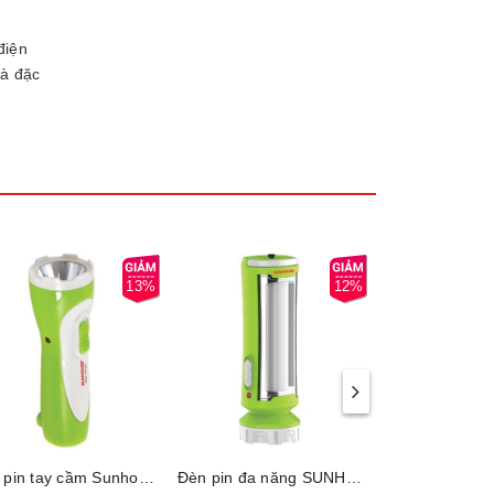
điện
và đặc
13%
12%
Đèn pin tay cầm Sunhouse SHE-4051, Công suất 1W, Thời gian sử dụng 1-4 giờ, Bảo hành 6 tháng
Đèn pin đa năng SUNHOUSE SHE-4200