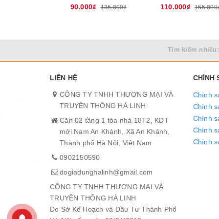
90.000₫
110.000₫
135.000₫
155.000
Tìm kiếm nhiều:
LIÊN HỆ
CHÍNH
CÔNG TY TNHH THƯƠNG MẠI VÀ
Chính s
TRUYỀN THÔNG HÀ LINH
Chính s
Chính s
Căn 02 tầng 1 tòa nhà 18T2, KĐT
THIẾT KẾ HIỆN ĐẠI, DỄ SỬ DỤNG
Chính sá
mới Nam An Khánh, Xã An Khánh,
Đèn tích năng lượng mặt trời SUNHOUSE SHE-6
Chính s
Thành phố Hà Nội, Việt Nam
tay khi di chuyển). Bóng đèn LED cỡ lớn (20pcs LED
0902150590
đèn vừa hạn chế chói, thân đèn bằng nhựa cao cấp 
dogiadunghalinh@gmail.com
CÔNG TY TNHH THƯƠNG MẠI VÀ
TRUYỀN THÔNG HÀ LINH
Do Sở Kế Hoạch và Đầu Tư Thành Phố