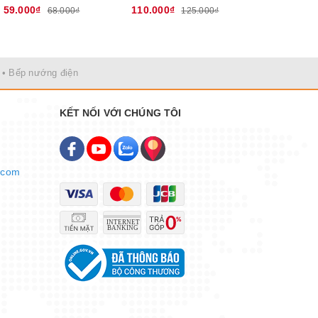
59.000₫
110.000₫
150.000₫
68.000₫
125.000₫
• Bếp nướng điện
KẾT NỐI VỚI CHÚNG TÔI
.com
hoặc cầm
vệ bóng