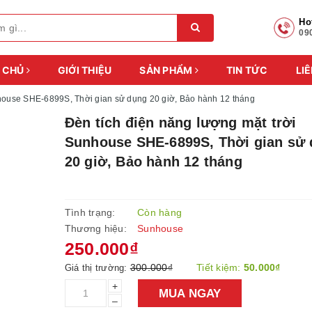
Ho
09
 CHỦ
GIỚI THIỆU
SẢN PHẨM
TIN TỨC
LIÊ
nhouse SHE-6899S, Thời gian sử dụng 20 giờ, Bảo hành 12 tháng
Đèn tích điện năng lượng mặt trời
Sunhouse SHE-6899S, Thời gian sử
20 giờ, Bảo hành 12 tháng
Tình trạng:
Còn hàng
Thương hiệu:
Sunhouse
250.000₫
300.000₫
Tiết kiệm:
50.000₫
Giá thị trường:
+
MUA NGAY
–