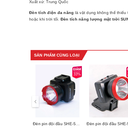
Xuất xứ: Trung Quốc
Đèn tích điện đa năng
là vật dụng không thể thiếu
hoặc khi trời tối.
Đèn tích năng lượng mặt trời 
biệt có thiết kế hiện đại, dễ dàng sử dụng.
SẢN PHẨM CÙNG LOẠI
33%
Đèn pin đội đầu SHE-5012 cỡ nhỏ, Công suất 1W, Ánh sáng trắng, Thời gian sử dụng từ 1-4 giờ, Bảo hành 6 tháng