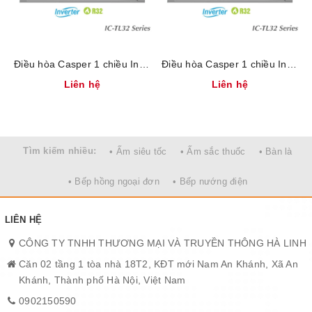
và miền Bắc nước ta.
Điều hòa Casper 1 chiều Inverter 18000BTU IC-18TL32
Điều hòa Casper 1 chiều Inverter 12000BTU IC-12TL32
Liên hệ
Liên hệ
Tìm kiếm nhiều:
• Ấm siêu tốc
• Ấm sắc thuốc
• Bàn là
• Bếp hồng ngoại đơn
• Bếp nướng điện
Máy lạnh có công suất là 1.5 HP phù hợp lắp đặt ở những căn
LIÊN HỆ
phòng có diện tích từ 15 - 20 m2.
CÔNG TY TNHH THƯƠNG MẠI VÀ TRUYỀN THÔNG HÀ LINH
Căn 02 tầng 1 tòa nhà 18T2, KĐT mới Nam An Khánh, Xã An
Khánh, Thành phố Hà Nội, Việt Nam
0902150590