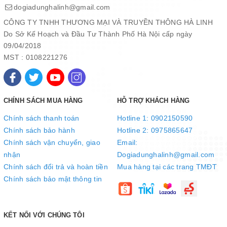
dogiadunghalinh@gmail.com
CÔNG TY TNHH THƯƠNG MẠI VÀ TRUYỀN THÔNG HÀ LINH
Do Sở Kế Hoạch và Đầu Tư Thành Phố Hà Nội cấp ngày
09/04/2018
MST : 0108221276
Tiết kiệm điện năng hiệu quả với chế độ Eco
CHÍNH SÁCH MUA HÀNG
HỖ TRỢ KHÁCH HÀNG
Máy lạnh 2 chiều Casper được tích hợp chế độ Eco giúp tiết kiệm
Chính sách thanh toán
Hotline 1: 0902150590
điện năng tối ưu, ngoài tiết kiệm điện chế độ này còn giúp quá
Chính sách bảo hành
Hotline 2: 0975865647
trình làm lạnh nhanh hơn, vận hành êm ái hơn.
Chính sách vận chuyển, giao
Email:
nhận
Dogiadunghalinh@gmail.com
Chính sách đổi trả và hoàn tiền
Mua hàng tại các trang TMĐT
Chính sách bảo mật thông tin
KẾT NỐI VỚI CHÚNG TÔI