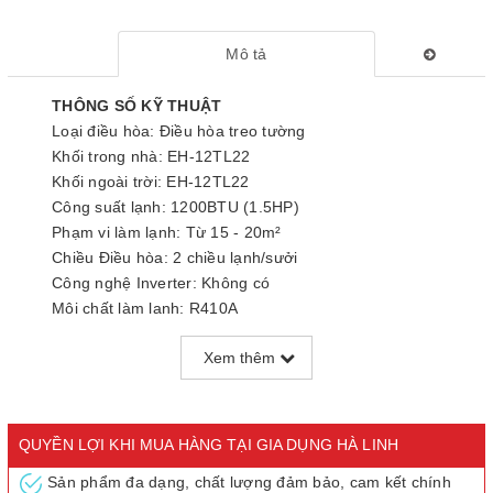
Mô tả
THÔNG SỐ KỸ THUẬT
Loại điều hòa: Điều hòa treo tường
Khối trong nhà: EH-12TL22
Khối ngoài trời: EH-12TL22
Công suất lạnh: 1200BTU (1.5HP)
Phạm vi làm lạnh: Từ 15 - 20m²
Chiều Điều hòa: 2 chiều lạnh/sưởi
Công nghệ Inverter: Không có
Môi chất làm lạnh: R410A
Ống đồng: Ø6 - Ø10
Xem thêm
Điện áp vào 1 pha: 220V
Kích thước khối trong nhà: 750x285x200mm (8.5kg)
Kích thước khối ngoài trời: 720x540x260mm (28kg)
Xuất xứ: Chính hãng Thái Lan
QUYỀN LỢI KHI MUA HÀNG TẠI GIA DỤNG HÀ LINH
Bảo hành: Chính hãng 36 tháng
Sản phẩm đa dạng, chất lượng đảm bảo, cam kết chính