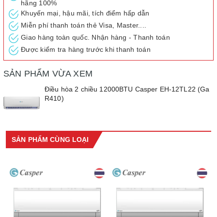
hãng 100%
Điều hòa 2 chiều thiết kế tối giản, thanh lịch
Khuyến mại, hậu mãi, tích điểm hấp dẫn
Miễn phí thanh toán thẻ Visa, Master....
Máy lạnh 2 chiều Casper 1.5 HP EH-12TL22 có đường nét thiết
Giao hàng toàn quốc. Nhận hàng - Thanh toán
kế gọn gàng, đơn giản nhưng không kém phần thanh lịch, gam
màu trắng tinh tế phù hợp với đa dạng không gian khác nhau.
Được kiểm tra hàng trước khi thanh toán
SẢN PHẨM VỪA XEM
Điều hòa 2 chiều 12000BTU Casper EH-12TL22 (Ga
R410)
SẢN PHẨM CÙNG LOẠI
Đây là chiếc điều hòa 2 chiều có vừa có thể sưởi ấm vừa có thể
làm mát cực kỳ tiện lợi là sự lựa chọn tuyệt vời dành cho các khu
vực có hiện tượng phân hóa mùa rõ rệt như các tỉnh miền Trung