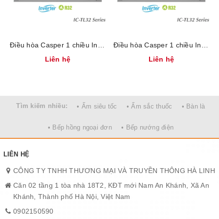
Điều hòa SUNHOUSE được sản xuất theo tiêu chí tối ưu công
năng làm mát và giá bán hợp lý, phù hợp với đại đa số người tiêu
Điều hòa Casper 1 chiều Inverter 18000BTU IC-18TL32
Điều hòa Casper 1 chiều Inverter 12000BTU IC-12TL32
dùng Việt Nam. SHR-AW09C210 có ưu điểm nổi bật về khả năng
Liên hệ
Liên hệ
vận hành êm ái, tiết kiệm điện năng với dàn lạnh đồng và môi
chất lạnh gas R410A. Đặc biệt, sản phẩm có nhiều chế độ làm
lạnh đa dạng, đáp ứng tối đa nhu cầu sử dụng tại gia đình.
Thiết kế trang nhã với mặt hiển thị số hiện đại
Tìm kiếm nhiều:
• Ấm siêu tốc
• Ấm sắc thuốc
• Bàn là
• Bếp hồng ngoại đơn
• Bếp nướng điện
LIÊN HỆ
CÔNG TY TNHH THƯƠNG MẠI VÀ TRUYỀN THÔNG HÀ LINH
Căn 02 tầng 1 tòa nhà 18T2, KĐT mới Nam An Khánh, Xã An
Khánh, Thành phố Hà Nội, Việt Nam
0902150590