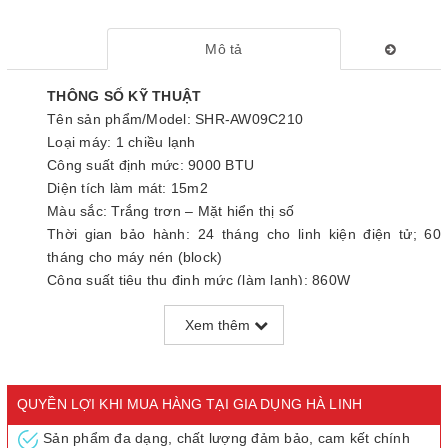
Mô tả
THÔNG SỐ KỸ THUẬT
Tên sản phẩm/Model: SHR-AW09C210
Loại máy: 1 chiều lạnh
Công suất định mức: 9000 BTU
Diện tích làm mát: 15m2
Màu sắc: Trắng trơn – Mặt hiển thị số
Thời gian bảo hành: 24 tháng cho linh kiện điện tử; 60
tháng cho máy nén (block)
Công suất tiêu thụ định mức (làm lạnh): 860W
Dòng điện định mức (làm lạnh): 3.94A
Xem thêm
Nguồn điện: 220V~/50Hz
Loại gas sử dụng: R410A
Độ ồn: 37/34/32 (dB)
Tính năng nổi bật
QUYỀN LỢI KHI MUA HÀNG TẠI GIA DỤNG HÀ LINH
- Làm lạnh nhanh, đa chế độ
Sản phẩm đa dạng, chất lượng đảm bảo, cam kết chính
- Vận hành êm ái, tiết kiệm điện