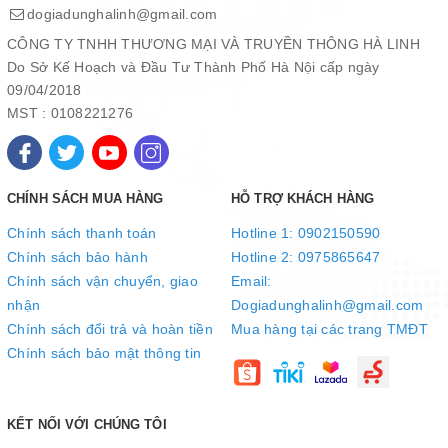
dogiadunghalinh@gmail.com
CÔNG TY TNHH THƯƠNG MẠI VÀ TRUYỀN THÔNG HÀ LINH
Điều hòa không khí SUNHOUSE 1 chiều 9000BTU SHR-
Do Sở Kế Hoạch và Đầu Tư Thành Phố Hà Nội cấp ngày
AW09C210 có thiết kế trang nhã với gam màu trắng, dễ dàng phù
09/04/2018
hợp với mọi không gian nội thất. Đặc biệt, bề mặt sản phẩm có
MST : 0108221276
thiết kế dạng vân đẹp mắt, tô điểm cho căn phòng.
Sản phầm tích hợp màn hình hiển thị nhiệt độ trên dàn lạnh, giúp
người dùng dễ dàng theo dõi và kiểm soát nhiệt độ trong phòng.
Vận hành êm ái, bền bỉ, tiết kiệm điện năng
CHÍNH SÁCH MUA HÀNG
HỖ TRỢ KHÁCH HÀNG
Được sản xuất với công nghệ điều hòa tiên tiến hàng đầu Thái
Chính sách thanh toán
Hotline 1: 0902150590
Lan, điều hòa SUNHOUSE có độ ồn thấp, đem đến khả năng vận
Chính sách bảo hành
Hotline 2: 0975865647
hành êm ái, bền bỉ, tiết kiệm điện năng.
Chính sách vận chuyển, giao
Email:
nhận
Dogiadunghalinh@gmail.com
Chính sách đổi trả và hoàn tiền
Mua hàng tại các trang TMĐT
Chính sách bảo mật thông tin
KẾT NỐI VỚI CHÚNG TÔI