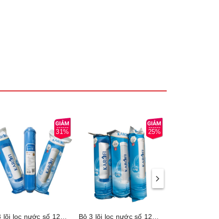
31%
25%
Bộ 3 lõi lọc nước số 123 Karofi KRF-123 (Dùng cho máy N-e118, N-e119/U, N-e119/A, N-e239, N7RO, E8RO, E9RO)
Bộ 3 lõi lọc nước số 123 Karofi KRF133 - Dùng cho máy S038, U03, U05, U95, U16, P95, O07, P1310, H238, O06