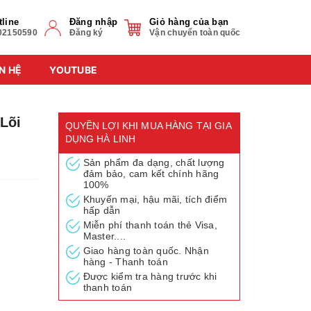
tline
Đăng nhập
Giỏ hàng của bạn
02150590
Đăng ký
Vận chuyển toàn quốc
N HỆ
YOUTUBE
(Lõi
QUYỀN LỢI KHI MUA HÀNG TẠI GIA
DỤNG HÀ LINH
Sản phẩm đa dạng, chất lượng
đảm bảo, cam kết chính hãng
100%
Khuyến mại, hậu mãi, tích điểm
hấp dẫn
Miễn phí thanh toán thẻ Visa,
Master....
Giao hàng toàn quốc. Nhận
hàng - Thanh toán
Được kiểm tra hàng trước khi
thanh toán