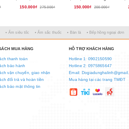
150.000₫
150.000₫
₫
275.000₫
200.000₫
• Ấm siêu tốc
• Ấm sắc thuốc
• Bàn là
• Bếp hồng ngoại đơn
 SÁCH MUA HÀNG
HỖ TRỢ KHÁCH HÀNG
ách thanh toán
Hotline 1: 0902150590
ách bảo hành
Hotline 2: 0975865647
ách vận chuyển, giao nhận
Email: Dogiadunghalinh@gmail
ch đổi trả và hoàn tiền
Mua hàng tại các trang TMĐT
ách bảo mật thông tin