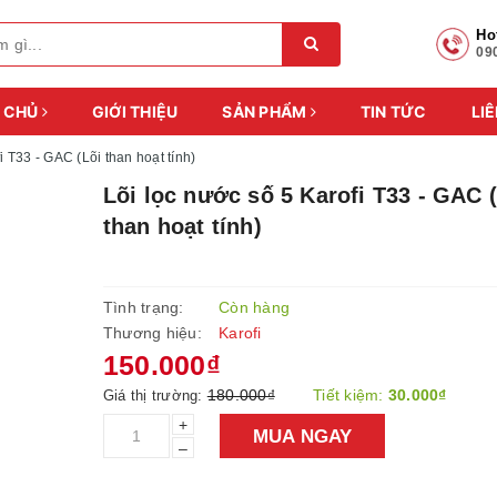
Ho
09
 CHỦ
GIỚI THIỆU
SẢN PHẨM
TIN TỨC
LIÊ
i T33 - GAC (Lõi than hoạt tính)
Lõi lọc nước số 5 Karofi T33 - GAC 
than hoạt tính)
Tình trạng:
Còn hàng
Thương hiệu:
Karofi
150.000₫
180.000₫
Tiết kiệm:
30.000₫
Giá thị trường:
+
MUA NGAY
–