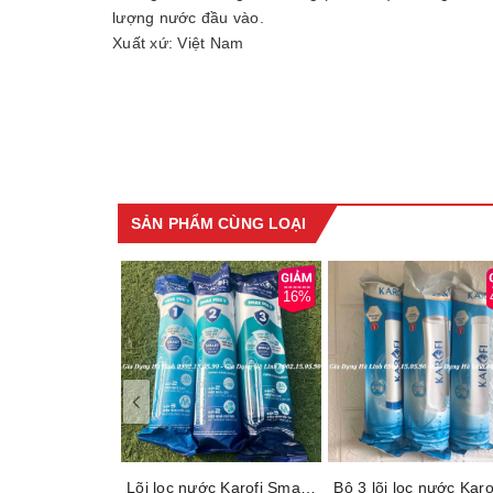
lượng nước đầu vào.
Xuất xứ: Việt Nam
SẢN PHẨM CÙNG LOẠI
16%
Lõi lọc nước Karofi Smax Pro V 1,2,3, Sản phẩm mới có thể lắp được đa số các loại máy lọc nước của karofi