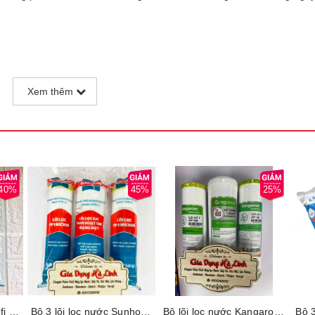
Xem thêm
40%
45%
25%
Bộ 3 lõi lọc nước Karofi số 123, Loại bỏ bùn đất, gỉ sét, mùi clo, kim loại nặng, Thời gian thay lõi 6 tháng
Bộ 3 lõi lọc nước Sunhouse số 123, Loại bỏ bùn đất, gỉ sét, mùi clo, kim loại nặng, Thời gian thay lõi 6 tháng
Bộ lõi lọc nước Kangaroo số 123, Loại bỏ bùn đất, gỉ sét, mùi clo, kim loại nặng, Thời gian thay lõi 6 tháng