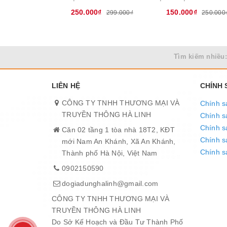
250.000₫
150.000₫
299.000₫
250.000
Tìm kiếm nhiều:
LIÊN HỆ
CHÍNH
CÔNG TY TNHH THƯƠNG MẠI VÀ
Chính s
TRUYỀN THÔNG HÀ LINH
Chính s
Chính s
Căn 02 tầng 1 tòa nhà 18T2, KĐT
Chính sá
mới Nam An Khánh, Xã An Khánh,
Chính s
Thành phố Hà Nội, Việt Nam
0902150590
dogiadunghalinh@gmail.com
CÔNG TY TNHH THƯƠNG MẠI VÀ
TRUYỀN THÔNG HÀ LINH
Do Sở Kế Hoạch và Đầu Tư Thành Phố