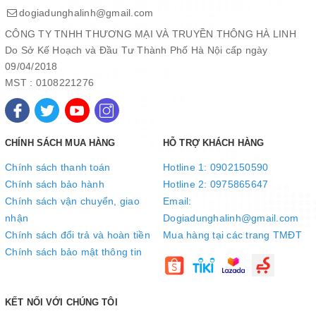
27.000 lít.
dogiadunghalinh@gmail.com
Thời gian thay thế
CÔNG TY TNHH THƯƠNG MẠI VÀ TRUYỀN THÔNG HÀ LINH
Thông thường, bạn nên thay thế lõi lọc sau 6-9 tháng sử dụng để
Do Sở Kế Hoạch và Đầu Tư Thành Phố Hà Nội cấp ngày
đạt hiệu quả tốt nhất.
09/04/2018
MST : 0108221276
CHÍNH SÁCH MUA HÀNG
HỖ TRỢ KHÁCH HÀNG
Chính sách thanh toán
Hotline 1: 0902150590
Chính sách bảo hành
Hotline 2: 0975865647
Chính sách vận chuyển, giao
Email:
nhận
Dogiadunghalinh@gmail.com
Chính sách đổi trả và hoàn tiền
Mua hàng tại các trang TMĐT
Chính sách bảo mật thông tin
KẾT NỐI VỚI CHÚNG TÔI