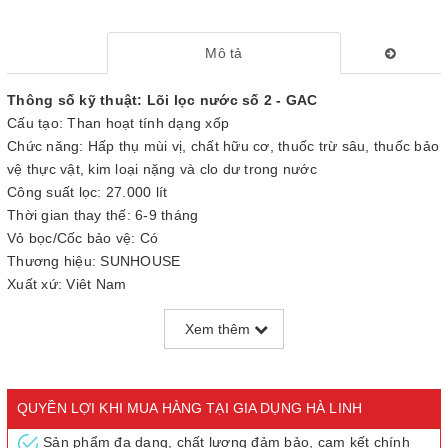
Mô tả
Thông số kỹ thuật: Lõi lọc nước số 2 - GAC
Cấu tạo: Than hoạt tính dạng xốp
Chức năng: Hấp thụ mùi vị, chất hữu cơ, thuốc trừ sâu, thuốc bảo
vệ thực vật, kim loại nặng và clo dư trong nước
Công suất lọc: 27.000 lít
Thời gian thay thế: 6-9 tháng
Vỏ bọc/Cốc bảo vệ: Có
Thương hiệu: SUNHOUSE
Xuất xứ: Việt Nam
Trọng lượng: 626g
Xem thêm
Lõi lọc nước
chính là “trái tim” của mỗi chiếc
máy lọc nước R.O
SUNHOUSE
- sản phẩm không thể thiếu trong gia đình hiện nay.
Lõi lọc nước có nhiều loại, mỗi loại tương ứng với một chức năng
QUYỀN LỢI KHI MUA HÀNG TẠI GIA DỤNG HÀ LINH
khác nhau giúp cho quá trình lọc nước đạt chất lượng tốt nhất.
Sản phẩm đa dạng, chất lượng đảm bảo, cam kết chính