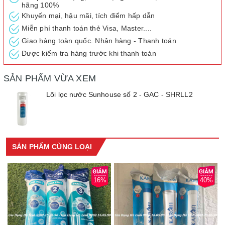
hãng 100%
Khuyến mại, hậu mãi, tích điểm hấp dẫn
Miễn phí thanh toán thẻ Visa, Master....
Giao hàng toàn quốc. Nhận hàng - Thanh toán
Được kiểm tra hàng trước khi thanh toán
SẢN PHẨM VỪA XEM
Lõi lọc nước Sunhouse số 2 - GAC - SHRLL2
SẢN PHẨM CÙNG LOẠI
16%
40%
THIẾT KẾ: GỌN NHẸ, DỄ LẮP ĐẶT