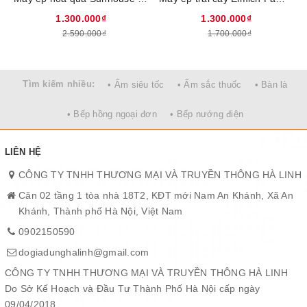
gia đình bạn.
Lưỡi xay ép bằng inox siêu bền
1.300.000₫
1.300.000₫
Lưỡi xay ép bằng inox không rỉ sét, chống mài mòn cao và sắc
2.590.000₫
1.700.000₫
bén giúp gia tăng độ mài ép trái cây, đem đến kết quả là ép được
nhiều nước hơn, phần bã cũng nhuyễn hơn.
Tìm kiếm nhiều:
• Ấm siêu tốc
• Ấm sắc thuốc
• Bàn là
• Bếp hồng ngoại đơn
• Bếp nướng điện
LIÊN HỆ
CÔNG TY TNHH THƯƠNG MẠI VÀ TRUYỀN THÔNG HÀ LINH
Căn 02 tầng 1 tòa nhà 18T2, KĐT mới Nam An Khánh, Xã An
Khánh, Thành phố Hà Nội, Việt Nam
0902150590
dogiadunghalinh@gmail.com
CÔNG TY TNHH THƯƠNG MẠI VÀ TRUYỀN THÔNG HÀ LINH
Do Sở Kế Hoạch và Đầu Tư Thành Phố Hà Nội cấp ngày
09/04/2018