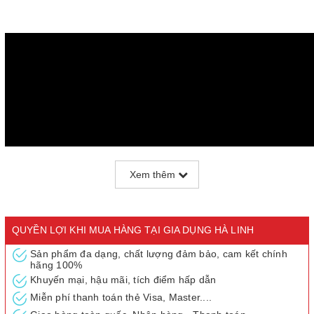
Xem thêm
QUYỀN LỢI KHI MUA HÀNG TẠI GIA DỤNG HÀ LINH
Sản phẩm đa dạng, chất lượng đảm bảo, cam kết chính
hãng 100%
Thông số kỹ thuật:
Khuyến mại, hậu mãi, tích điểm hấp dẫn
Màu sắc : Đỏ, cam
Miễn phí thanh toán thẻ Visa, Master....
Model: SHD5520