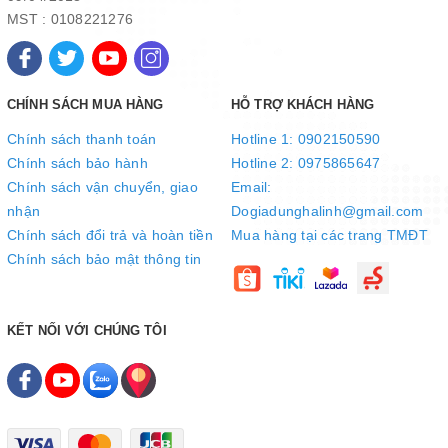
MST : 0108221276
Chân đế chắc chắn, tránh rung lắc
Chân đế máy ép SUNHOUSE SHD5520 được thiết kế chống trượt
giúp máy bám chắc, không bị rung lắc hay trơn trượt khi vận
hành, đảm bảo an toàn cho người sử dụng.
CHÍNH SÁCH MUA HÀNG
HỖ TRỢ KHÁCH HÀNG
Chính sách thanh toán
Hotline 1: 0902150590
Chính sách bảo hành
Hotline 2: 0975865647
Chính sách vận chuyển, giao
Email:
nhận
Dogiadunghalinh@gmail.com
Chính sách đổi trả và hoàn tiền
Mua hàng tại các trang TMĐT
Chính sách bảo mật thông tin
KẾT NỐI VỚI CHÚNG TÔI
Độn
g cơ mạnh mẽ, vận hành êm ái