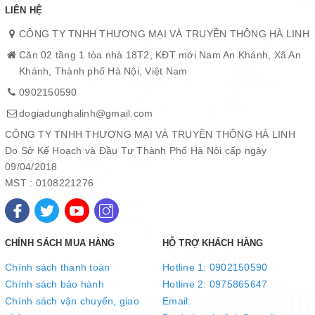
LIÊN HỆ
CÔNG TY TNHH THƯƠNG MẠI VÀ TRUYỀN THÔNG HÀ LINH
Căn 02 tầng 1 tòa nhà 18T2, KĐT mới Nam An Khánh, Xã An
Khánh, Thành phố Hà Nội, Việt Nam
0902150590
dogiadunghalinh@gmail.com
CÔNG TY TNHH THƯƠNG MẠI VÀ TRUYỀN THÔNG HÀ LINH
Lưới lọc bằng nhôm dày dặn & đèn LED siêu sáng
Do Sở Kế Hoạch và Đầu Tư Thành Phố Hà Nội cấp ngày
Lưới lọc dày ngăn dầu mỡ, mắm muối bắn vào motor và các linh
09/04/2018
kiện khác gây hỏng hóc, giảm tuổi thọ sản phẩm. Thiết kế dễ
MST : 0108221276
dàng tháo rời giúp bạn tiện vệ sinh lưới lọc thường xuyên. Bên
cạnh đó là 2 đèn LED có khả năng chiếu sáng tốt giúp cung cấp
đủ ánh sáng cho người nội trợ nấu nướng ngon hơn.
CHÍNH SÁCH MUA HÀNG
HỖ TRỢ KHÁCH HÀNG
Chính sách thanh toán
Hotline 1: 0902150590
Chính sách bảo hành
Hotline 2: 0975865647
Chính sách vận chuyển, giao
Email: