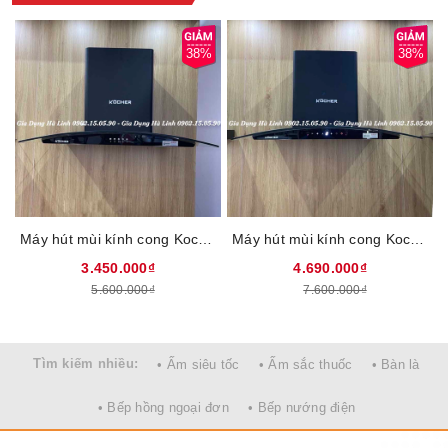
38%
38%
Kiểu dáng hiện đại với vỏ bằng inox cao cấp
Sở hữu thiết kế cong khá độc đáo, Máy hút mùi kính cong
Máy hút mùi kính cong Kocher K-8070V, Công suất 200W, Công suất gió 1500m3/h, Điều khiển phím bấm 3 tốc độ, 2 đèn led siêu sáng, Công nghệ Ultra Swing siêu êm, Bảo hành 3 năm tại nhà
Máy hút mùi kính cong Kocher K-226V, Công suất 200W, Công suất gió 1600m3/h, Điều khiển cảm ứng 3 tốc độ, Cảm biến vẫn tay, 2 đèn led siêu sáng, Công nghệ Ultra Swing siêu êm, Bảo hành 3 năm tại nhà
Sunhouse SHB6626 còn được làm bằng thép không gỉ nổi bật.
Chất liệu này không bám bẩn, không bị oxy hóa (gỉ sét) và dễ
3.450.000₫
4.690.000₫
dàng vệ sinh, luôn sáng bóng như mới, tăng thẩm mỹ cho ngôi
5.600.000₫
7.600.000₫
nhà.
Tìm kiếm nhiều:
• Ấm siêu tốc
• Ấm sắc thuốc
• Bàn là
• Bếp hồng ngoại đơn
• Bếp nướng điện