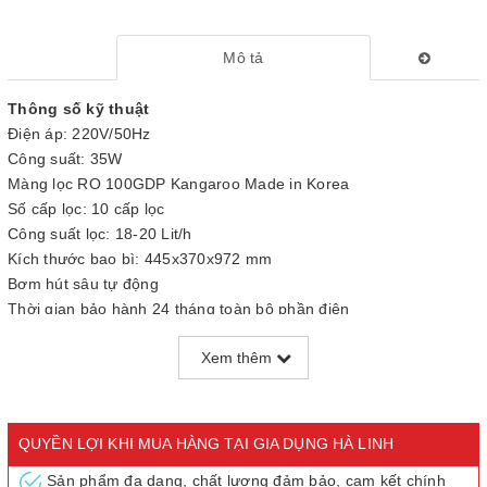
Mô tả
Thông số kỹ thuật
Điện áp: 220V/50Hz
Công suất: 35W
Màng lọc RO 100GDP Kangaroo Made in Korea
Số cấp lọc: 10 cấp lọc
Công suất lọc: 18-20 Lit/h
Kích thước bao bì: 445x370x972 mm
Bơm hút sâu tự động
Thời gian bảo hành 24 tháng toàn bộ phần điện
Máy lọc nước Kangaroo Hydrogen công nghệ tạo nước kiềm giàu
Xem thêm
Hydrogen hoạt hóa lần đầu tiên được Kangaroo áp dụng và được
bảo hộ bằng sáng chế tại Việt Nam. Bước tiến vượt bậc trong
công nghệ xử lý nước tại Việt Nam vì mục tiêu nước khỏe toàn
QUYỀN LỢI KHI MUA HÀNG TẠI GIA DỤNG HÀ LINH
Đông Nam Á.
Sản phẩm đa dạng, chất lượng đảm bảo, cam kết chính