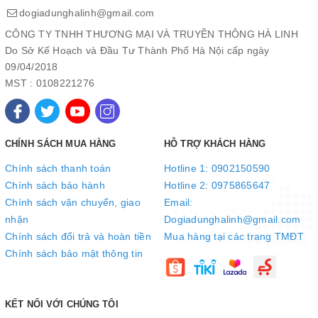
dogiadunghalinh@gmail.com
CÔNG TY TNHH THƯƠNG MẠI VÀ TRUYỀN THÔNG HÀ LINH
Do Sở Kế Hoạch và Đầu Tư Thành Phố Hà Nội cấp ngày
09/04/2018
MST : 0108221276
An toàn:
Máy có tích hợp van bình áp mới có tích hợp thêm van xả áp
CHÍNH SÁCH MUA HÀNG
HỖ TRỢ KHÁCH HÀNG
được nối tiếp với đường thải, giúp bảo vệ máy an toàn hơn khi
Chính sách thanh toán
Hotline 1: 0902150590
máy phát sinh các vấn đề liên quan đến áp lực nước bị tăng cao
Chính sách bảo hành
Hotline 2: 0975865647
Lợi ích của nước Hydrogen
Chính sách vận chuyển, giao
Email:
Nước khỏe uống liền: nước kiềm với pH và ORP ở mức tối ưu,
nhận
Dogiadunghalinh@gmail.com
giàu Hydrogen, giúp quá trình hấp thu khoáng chất nhanh, bù
Chính sách đổi trả và hoàn tiền
Mua hàng tại các trang TMĐT
nước hiệu quả. Hydrogen có trong nước giúp trung hòa các chất
Chính sách bảo mật thông tin
oxy hóa, các gốc tự do.
KẾT NỐI VỚI CHÚNG TÔI