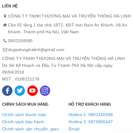
LIÊN HỆ
CÔNG TY TNHH THƯƠNG MẠI VÀ TRUYỀN THÔNG HÀ LINH
Căn 02 tầng 1 tòa nhà 18T2, KĐT mới Nam An Khánh, Xã An
Tiết kiệm nước:
công nghệ lọc RO Vortex (được nghiên cứu và
Khánh, Thành phố Hà Nội, Việt Nam
sáng chế bởi Trung tâm nghiên cứu ứng dụng Kangaroo Hàn
Quốc) tạo dòng chảy xoáy quanh trục giúp giảm đóng cặn bề mặt
0902150590
màng, tăng thời gian lưu hơn 4 lần, giảm đến 75% nước thải, tăng
dogiadunghalinh@gmail.com
69% nước tinh khiết, tăng tuổi thọ màng lọc và máy
CÔNG TY TNHH THƯƠNG MẠI VÀ TRUYỀN THÔNG HÀ LINH
Do Sở Kế Hoạch và Đầu Tư Thành Phố Hà Nội cấp ngày
09/04/2018
MST : 0108221276
CHÍNH SÁCH MUA HÀNG
HỖ TRỢ KHÁCH HÀNG
Chính sách thanh toán
Hotline 1: 0902150590
Chính sách bảo hành
Hotline 2: 0975865647
Chính sách vận chuyển, giao
Email: