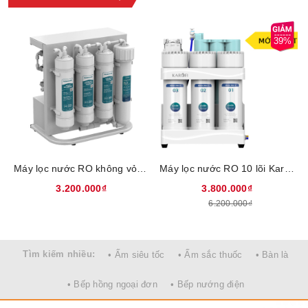
Tính năng nổi bật của máy lọc nước Kangaroo Hydrogen Plus
39%
KG100HP
Được trang bị nhiều lõi lọc, trong đó 6 lõi chức năng lọc với khả
năng chia tách phân tử nước, bổ sung các khoáng chất như
Ca2+, Mg2+,K+, Na+, Fe2+ cho nước đồng thời tạo nước
Hydrogen. Việc kết hợp tối ưu 6 lõi lọc chức năng, đặc biệt bổ
sung thêm lõi 5 in 1, cho hàm lượng khoáng và Hydrogen đến
hơn 25% so với thế hệ máy đời đầu
Máy lọc nước RO không vỏ Sunhouse 10 lõi SHA8201KV, Công suất 29W, Màng RO 100GPD nhập khẩu Hàn Quốc, Bổ sung Hydrogen chống oxy hóa, Bảo hành 2 năm tại nhà
Máy lọc nước RO 10 lõi Karofi KAQ-U50K, Lõi lọc công nghệ Smax gấp 2 hiệu suất, gấp 2 tuổi thọ, Màng lọc RO nhập khẩu Hàn Quốc, Bảo hành 3 năm tại nhà
3.200.000₫
3.800.000₫
6.200.000₫
Tìm kiếm nhiều:
• Ấm siêu tốc
• Ấm sắc thuốc
• Bàn là
• Bếp hồng ngoại đơn
• Bếp nướng điện