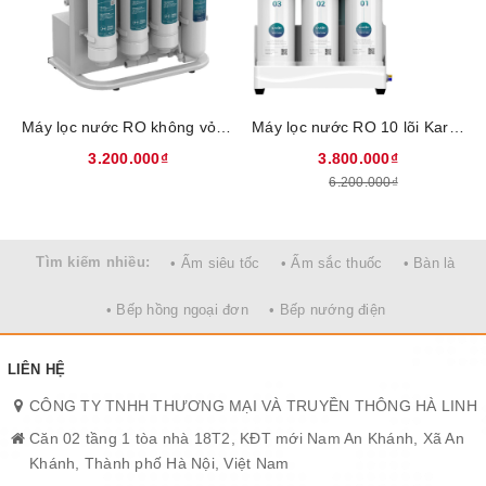
Máy lọc nước RO không vỏ Sunhouse 10 lõi SHA8201KV, Công suất 29W, Màng RO 100GPD nhập khẩu Hàn Quốc, Bổ sung Hydrogen chống oxy hóa, Bảo hành 2 năm tại nhà
Máy lọc nước RO 10 lõi Karofi KAQ-U50K, Lõi lọc công nghệ Smax gấp 2 hiệu suất, gấp 2 tuổi thọ, Màng lọc RO nhập khẩu Hàn Quốc, Bảo hành 3 năm tại nhà
3.200.000₫
3.800.000₫
6.200.000₫
Tìm kiếm nhiều:
• Ấm siêu tốc
• Ấm sắc thuốc
• Bàn là
• Bếp hồng ngoại đơn
• Bếp nướng điện
LIÊN HỆ
CÔNG TY TNHH THƯƠNG MẠI VÀ TRUYỀN THÔNG HÀ LINH
Căn 02 tầng 1 tòa nhà 18T2, KĐT mới Nam An Khánh, Xã An
Khánh, Thành phố Hà Nội, Việt Nam