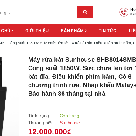
Ho
09
 CHỦ
GIỚI THIỆU
SẢN PHẨM
TIN TỨC
LIÊ
- Công suất 1850W, Sức chứa lên tới 14 bộ bát đĩa, Điều khiển phím bấm, C
Máy rửa bát Sunhouse SHB8014SMB
Công suất 1850W, Sức chứa lên tới 
bát đĩa, Điều khiển phím bấm, Có 6
chương trình rửa, Nhập khẩu Malays
Bảo hành 36 tháng tại nhà
Tình trạng:
Còn hàng
Thương hiệu:
Sunhouse
12.000.000₫