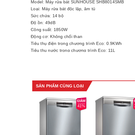
Model: Máy rửa bát SUNHOUSE SHB8014SMB
Loại: Máy rửa bát độc lập, âm tủ
Sức chứa: 14 bộ
Độ ồn: 49dB
Công suất: 1850W
Động cơ: Không chổi than
Tiêu thụ điện trong chương trình Eco: 0.9KWh
Tiêu thụ nước trong chương trình Eco: 11L
Số chương trình rửa: 6 chương trình
Eco (Rửa tiết kiệm): có
Glass (Rửa đồ thủy tinh): có
90min (Rửa chuyên sâu 90 phút): có
Rapid (Rửa nhanh không cần làm khô) có
SẢN PHẨM CÙNG LOẠI
Intensive (Rửa chuyên sâu): có
Nomal (Rủa thông thường): có
Hẹn giờ rửa: Đến 9 tiếng
41%
Màn hình: LED
Điều khiển: Phím bấm
Số giá rửa: 3
Điều chỉnh giá rửa: Có