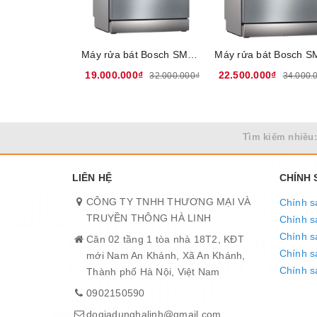
Điện áp: 220V – 50Hz
Kích thước sản phẩm Rộng: 59.8cm - Sâu 61cm -
Khối lượng: 42,5 Kg
Máy rửa bát Bosch SMS4HCI48E - Công suất rửa 14 bộ, 6 chu trình rửa, 4 chu trình rửa thêm, 5 chế độ nhiệt độ rửa, Cảm biến độ bẩn nước, cảm biến tải, Nhập khẩu từ Đức, Bảo hành 36 tháng tại nhà
Thương hiệu: SUNHOUSE
19.000.000₫
22.500.000₫
32.000.000₫
34.000.
Xuất xứ: Malaysia
Bảo Hành: 3 năm
Tìm kiếm nhiều:
LIÊN HỆ
CHÍNH
CÔNG TY TNHH THƯƠNG MẠI VÀ
Chính s
TRUYỀN THÔNG HÀ LINH
Chính s
Chính s
Căn 02 tầng 1 tòa nhà 18T2, KĐT
Chính sá
mới Nam An Khánh, Xã An Khánh,
Chính s
Thành phố Hà Nội, Việt Nam
0902150590
dogiadunghalinh@gmail.com