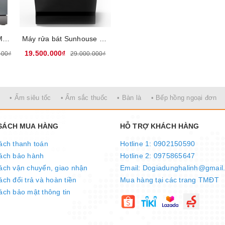
 Cao 84.5cm
Máy rửa bát Bosch SMS6ECI07E - Công suất rửa 14 bộ, 6 chương trình rửa, 4 chương trình rửa thêm, 5 chế độ nhiệt độ rửa, Cảm biến độ bẩn nước, cảm biến tải, Nhập khẩu từ Đức, Bảo hành 36 tháng tại nhà
Máy rửa bát Sunhouse SHB8615SEB - Công suất 1900W, Sức chứa lên tới 15 bộ bát đĩa, Điều khiển cảm ứng, Có 9 chương trình rửa, Nhập khẩu Thổ Nhĩ Kỳ, Bảo hành 36 tháng tại nhà
19.500.000₫
000₫
29.000.000₫
• Ấm siêu tốc
• Ấm sắc thuốc
• Bàn là
• Bếp hồng ngoại đơn
 SÁCH MUA HÀNG
HỖ TRỢ KHÁCH HÀNG
ách thanh toán
Hotline 1: 0902150590
ách bảo hành
Hotline 2: 0975865647
ách vận chuyển, giao nhận
Email: Dogiadunghalinh@gmail
ch đổi trả và hoàn tiền
Mua hàng tại các trang TMĐT
ách bảo mật thông tin