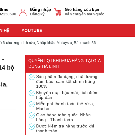
tline
Đăng nhập
Giỏ hàng của bạn
02150590
Đăng ký
Vận chuyển toàn quốc
N HỆ
YOUTUBE
ó 6 chương trình rửa, Nhập khẩu Malaysia, Bảo hành 36
 -
QUYỀN LỢI KHI MUA HÀNG TẠI GIA
DỤNG HÀ LINH
14 bộ
Sản phẩm đa dạng, chất lượng
đảm bảo, cam kết chính hãng
ia,
100%
Khuyến mại, hậu mãi, tích điểm
hấp dẫn
Miễn phí thanh toán thẻ Visa,
Master....
Giao hàng toàn quốc. Nhận
hàng - Thanh toán
Được kiểm tra hàng trước khi
thanh toán