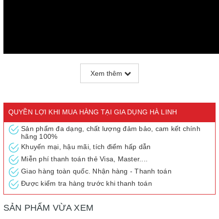
Xem thêm
QUYỀN LỢI KHI MUA HÀNG TẠI GIA DỤNG HÀ LINH
Sản phẩm đa dạng, chất lượng đảm bảo, cam kết chính
hãng 100%
Thông số kỹ thuật
Khuyến mại, hậu mãi, tích điểm hấp dẫn
Dung tích nồi: 6 lít
Miễn phí thanh toán thẻ Visa, Master....
Chế độ/Chức năng: Đa chức năng nấu nướng: hầm gân, súp,
Giao hàng toàn quốc. Nhận hàng - Thanh toán
cháo, gà, canh, nấu cơm, giữ ấm thực phẩm…
Được kiểm tra hàng trước khi thanh toán
Màu sắc: Tím mận và đen
Loại nồi: Nồi nắp gài-rời 2 trong 1
SẢN PHẨM VỪA XEM
Chất liệu vỏ nồi: Thép phủ sơn tĩnh điện
Chất liệu lòng nồi: Hợp kim nhôm phủ chống dính cao cấp