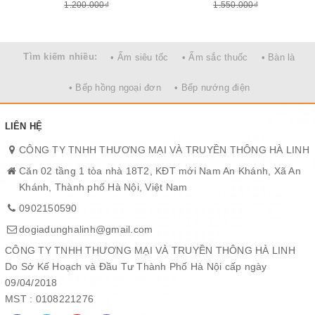
chạm, vừa giúp việc vệ sinh dễ dàng hơn. Chỉ cần lấy khăn ẩm
1.200.000₫
1.550.000₫
lau nhẹ là các vết bẩn nhanh chóng biến mất.
Tìm kiếm nhiều:
• Ấm siêu tốc
• Ấm sắc thuốc
• Bàn là
• Bếp hồng ngoại đơn
• Bếp nướng điện
LIÊN HỆ
CÔNG TY TNHH THƯƠNG MẠI VÀ TRUYỀN THÔNG HÀ LINH
Căn 02 tầng 1 tòa nhà 18T2, KĐT mới Nam An Khánh, Xã An
Khánh, Thành phố Hà Nội, Việt Nam
0902150590
dogiadunghalinh@gmail.com
CÔNG TY TNHH THƯƠNG MẠI VÀ TRUYỀN THÔNG HÀ LINH
Nắp nồi thiết kế 2 trong 1, an toàn, dễ vệ sinh
Do Sở Kế Hoạch và Đầu Tư Thành Phố Hà Nội cấp ngày
SUNHOUSE SHD1657 được thiết kế nắp liền thông minh, tận
09/04/2018
dụng được tối đa ưu điểm, vừa có chốt khóa chắc chắn, giúp nồi
MST : 0108221276
đóng kín khít không thất thoát hơi nước, giữ trọn dinh dưỡng của