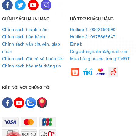
món ăn, lại vừa có thể tháo rời dễ dàng bất cứ khi nào để di
chuyển hay vệ sinh, vô cùng tiện lợi.
CHÍNH SÁCH MUA HÀNG
HỖ TRỢ KHÁCH HÀNG
Chính sách thanh toán
Hotline 1: 0902150590
Chính sách bảo hành
Hotline 2: 0975865647
Chính sách vận chuyển, giao
Email:
nhận
Dogiadunghalinh@gmail.com
Chính sách đổi trả và hoàn tiền
Mua hàng tại các trang TMĐT
Chính sách bảo mật thông tin
KẾT NỐI VỚI CHÚNG TÔI
Lòng nồi chống dính cao cấp, an toàn cho sức khỏe
Lòng nồi bằng hợp kim nhôm đa lớp dày dặn, nhiệt lượng tỏa đều
hơn, giữ ấm tốt. Nhờ đó, thực phẩm được ninh đều, chín nhanh