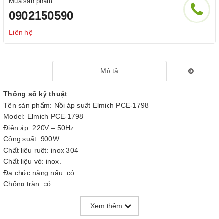
Mua sản phẩm
0902150590
Liên hệ
Mô tả
Thông số kỹ thuật
Tên sản phẩm: Nồi áp suất Elmich PCE-1798
Model: Elmich PCE-1798
Điện áp: 220V – 50Hz
Công suất: 900W
Chất liệu ruột: inox 304
Chất liệu vỏ: inox.
Đa chức năng nấu: có
Chống tràn: có
Điều khiển: núm
Xem thêm
Chiều dày lòng nồi: 1mm
Phụ kiện đi kèm: thìa cơm, cốc đông nước, cookbook