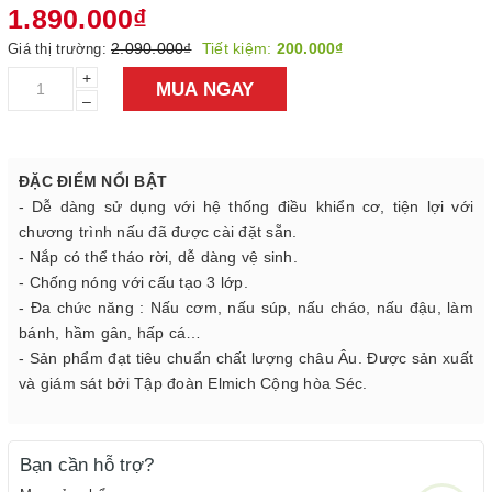
1.890.000₫
2.090.000₫
Tiết kiệm:
200.000₫
Giá thị trường:
+
MUA NGAY
–
ĐẶC ĐIỂM NỔI BẬT
- Dễ dàng sử dụng với hệ thống điều khiển cơ, tiện lợi với
chương trình nấu đã được cài đặt sẵn.
- Nắp có thể tháo rời, dễ dàng vệ sinh.
- Chống nóng với cấu tạo 3 lớp.
- Đa chức năng : Nấu cơm, nấu súp, nấu cháo, nấu đậu, làm
bánh, hầm gân, hấp cá…
- Sản phẩm đạt tiêu chuẩn chất lượng châu Âu. Được sản xuất
và giám sát bởi Tập đoàn Elmich Cộng hòa Séc.
Bạn cần hỗ trợ?