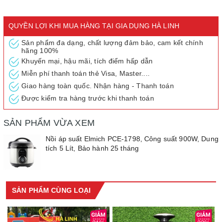
Bảo hành: 25 tháng
QUYỀN LỢI KHI MUA HÀNG TẠI GIA DỤNG HÀ LINH
Nồi áp suất Elmich PCE-1798 dòng cơ lòng nồi inox dày 1mm,
Sản phẩm đa dạng, chất lượng đảm bảo, cam kết chính
hãng 100%
công suất 900W bảo hành 2 năm
Khuyến mại, hậu mãi, tích điểm hấp dẫn
Miễn phí thanh toán thẻ Visa, Master....
Nồi áp suất Elmich PCE-1798 với lòng nồi inox không chống dính
Giao hàng toàn quốc. Nhận hàng - Thanh toán
rất tiện lợi trong việc nấu nướng. Lòng nồi được làm bằng inox
304 cao cấp không han gỉ an toàn cho người dùng. Nồi còn có
Được kiểm tra hàng trước khi thanh toán
chế độ hẹn giờ và chức năng tiện lợi. Nắp nồi có thể tháo ra vệ
sinh tiện lợi. Đa chức năng nấu như: nấu cơm, nấu súp, nấu
SẢN PHẨM VỪA XEM
cháo, nấu đậu, làm bánh, hầm gân, hấp cá… với các chương
Nồi áp suất Elmich PCE-1798, Công suất 900W, Dung
trình đã được cài đặt sẵn.
tích 5 Lít, Bảo hành 25 tháng
SẢN PHẨM CÙNG LOẠI