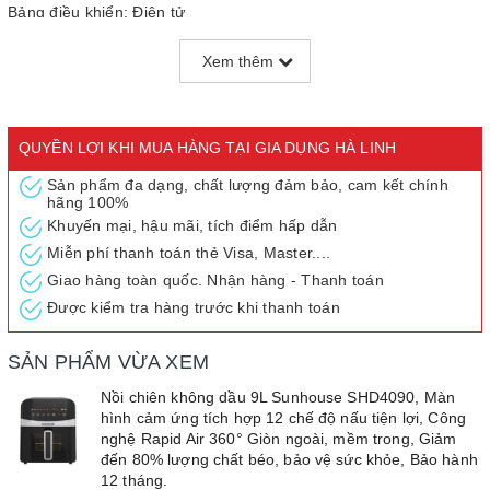
Bảng điều khiển: Điện tử
Thương hiệu: SUNHOUSE
Xem thêm
Trọng lượng: 5,5kg
Bảo hành: 12 tháng
Trong mỗi căn bếp hiện đại ngày nay không thể thiếu sản phẩm
QUYỀN LỢI KHI MUA HÀNG TẠI GIA DỤNG HÀ LINH
nồi chiên không dầu. Nồi chiên không dầu là một thiết bị nhà bếp
hiện đại, sử dụng công nghệ lưu thông không khí nóng tốc độ cao
Sản phẩm đa dạng, chất lượng đảm bảo, cam kết chính
hãng 100%
để làm chín và tạo độ giòn cho thực phẩm, thay thế phương pháp
Khuyến mại, hậu mãi, tích điểm hấp dẫn
chiên ngập dầu truyền thống. Với cơ chế này, nồi chiên không
Miễn phí thanh toán thẻ Visa, Master....
dầu giảm thiểu lượng dầu mỡ cần sử dụng, giúp các món ăn lành
mạnh hơn nhưng vẫn giữ được độ giòn và hương vị hấp dẫn.
Giao hàng toàn quốc. Nhận hàng - Thanh toán
Được kiểm tra hàng trước khi thanh toán
Với thiết kế đen bóng sang trọng, Nồi Chiên Không Dầu 9L
Sunhouse SHD4090 không chỉ là một thiết bị nhà bếp mà còn là
SẢN PHẨM VỪA XEM
điểm nhấn hiện đại cho không gian bếp của bạn. Lớp vỏ ngoài
được làm từ chất liệu nhựa cao cấp, dễ dàng lau chùi, giúp nồi
Nồi chiên không dầu 9L Sunhouse SHD4090, Màn
hình cảm ứng tích hợp 12 chế độ nấu tiện lợi, Công
chiên luôn giữ được vẻ ngoài như mới. Thiết kế tối giản với bảng
nghệ Rapid Air 360° Giòn ngoài, mềm trong, Giảm
điều khiển điện tử thông minh mang đến sự tiện lợi tối đa khi sử
đến 80% lượng chất béo, bảo vệ sức khỏe, Bảo hành
dụng, đồng thời thể hiện gu thẩm mỹ tinh tế của người dùng.
12 tháng.