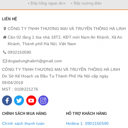
cường lực chịu nhiệt giúp bạn theo dõi được quá trình nấu chín
• Bếp hồng ngoại đơn
• Bếp nướng điện
thức ăn, linh hoạt và chủ động gia giảm nhiệt để phù hợp với nhu
cầu.
LIÊN HỆ
CÔNG TY TNHH THƯƠNG MẠI VÀ TRUYỀN THÔNG HÀ LINH
Rapid Air - Công nghệ chiên đối lưu 360°
Căn 02 tầng 1 tòa nhà 18T2, KĐT mới Nam An Khánh, Xã An
Với công nghệ Rapid Air 360° được ứng dụng trong Nồi Chiên
Khánh, Thành phố Hà Nội, Việt Nam
Không Dầu 9L Sunhouse SHD4090 thực phẩm được làm chín nhờ
luồng khí nóng đối lưu tuần hoàn mạnh mẽ, giúp nhiệt tỏa đều
0902150590
quanh thực phẩm. Công nghệ này không chỉ giảm đến 80% lượng
dogiadunghalinh@gmail.com
dầu mỡ thừa mà còn đảm bảo món ăn chín đều, vàng giòn bên
CÔNG TY TNHH THƯƠNG MẠI VÀ TRUYỀN THÔNG HÀ LINH
ngoài và mềm mọng bên trong.
Do Sở Kế Hoạch và Đầu Tư Thành Phố Hà Nội cấp ngày
09/04/2018
MST : 0108221276
CHÍNH SÁCH MUA HÀNG
HỖ TRỢ KHÁCH HÀNG
Chính sách thanh toán
Hotline 1: 0902150590