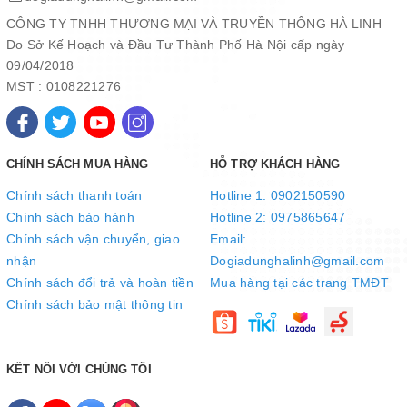
dễ dàng và an toàn ngay cả khi nồi đang nóng.
CÔNG TY TNHH THƯƠNG MẠI VÀ TRUYỀN THÔNG HÀ LINH
Do Sở Kế Hoạch và Đầu Tư Thành Phố Hà Nội cấp ngày
09/04/2018
MST : 0108221276
CHÍNH SÁCH MUA HÀNG
HỖ TRỢ KHÁCH HÀNG
Chính sách thanh toán
Hotline 1: 0902150590
Chính sách bảo hành
Hotline 2: 0975865647
Chính sách vận chuyển, giao
Email:
nhận
Dogiadunghalinh@gmail.com
Chính sách đổi trả và hoàn tiền
Mua hàng tại các trang TMĐT
Chính sách bảo mật thông tin
Lòng nồi chống dính Ceramic cao
cấp – bền bỉ, an toàn cho sức khỏe
KẾT NỐI VỚI CHÚNG TÔI
Lòng nồi được phủ Ceramic cao cấp, chất liệu nổi tiếng với độ