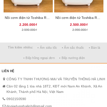
Nồi cơm điện tử Toshiba RC-10NMFVN(WT), Công suất 600W, Dung tích 1 Lít, Lòng nồi hợp kim nhôm phủ Titanium chống trầy, Điều khiển phím bấm, Nhập khẩu Thái Lan, Bảo hành 12 tháng
Nồi cơm điện tử Toshiba RC-18NTFV(W), Công suất 800W, Dung tích 1,8 Lít, Lòng nồi hợp kim nhôm cao cấp tráng lớp Titanium chống trầy, Nhập khẩu Thái Lan, Bảo hành 12 tháng
2.200.000₫
2.500.000₫
HIỆN ĐẠI – TINH TẾ – SANG
2.590.000₫
2.990.000₫
TRỌNG
Tìm kiếm nhiều:
• Ấm siêu tốc
• Ấm sắc thuốc
• Bàn là
Thiết kế hiện đại, đề cao tính an
• Bếp hồng ngoại đơn
• Bếp nướng điện
toàn
Nồi cơm điện 1.8L Sunhouse Mama SHD8667
sở hữu ngoại
LIÊN HỆ
hình tinh giản mà thanh lịch, phù hợp với mọi không gian bếp
CÔNG TY TNHH THƯƠNG MẠI VÀ TRUYỀN THÔNG HÀ LINH
hiện đại. Vỏ ngoài làm từ nhựa cao cấp siêu bền, khả năng cách
nhiệt và chống bám bẩn tốt, giúp việc vệ sinh trở nên nhanh
Căn 02 tầng 1 tòa nhà 18T2, KĐT mới Nam An Khánh, Xã An
chóng.
Khánh, Thành phố Hà Nội, Việt Nam
0902150590
Thiết kế quai xách chắc chắn, chịu lực cao, cho phép di chuyển
dogiadunghalinh@gmail.com