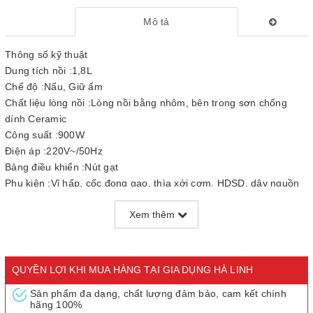
Mô tả
Thông số kỹ thuật
Dung tích nồi :1,8L
Chế độ :Nấu, Giữ ấm
Chất liệu lòng nồi :Lòng nồi bằng nhôm, bên trong sơn chống
dính Ceramic
Công suất :900W
Điện áp :220V~/50Hz
Bảng điều khiển :Nút gạt
Phụ kiện :Vỉ hấp, cốc đong gạo, thìa xới cơm, HDSD, dây nguồn
Thương hiệu :SUNHOUSE MAMA
Xem thêm
Xuất xứ :Việt Nam
Trọng lượng :3,8kg
Bảo hành :24 tháng
Số người ăn :4 - 6 người
QUYỀN LỢI KHI MUA HÀNG TẠI GIA DỤNG HÀ LINH
Công nghệ nấu :Mâm nhiệt
Sản phẩm đa dạng, chất lượng đảm bảo, cam kết chính
hãng 100%
Nồi cơm điện 1.8L Sunhouse Mama SHD8667
mang đến những