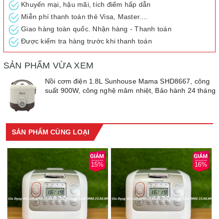
Khuyến mại, hậu mãi, tích điểm hấp dẫn
bữa cơm dẻo ngon, chuẩn vị cho gia đình. Sản phẩm có thiết kế
Miễn phí thanh toán thẻ Visa, Master....
hiện đại, vỏ nhựa cao cấp chịu nhiệt, dung tích 1.8 lít phù hợp
Giao hàng toàn quốc. Nhận hàng - Thanh toán
cho 4–6 người, dễ dàng đáp ứng nhu cầu nấu nướng hằng ngày.
Được kiểm tra hàng trước khi thanh toán
Lòng niêu chống dính Ceramic cao cấp kết hợp mâm nhiệt lớn
SẢN PHẨM VỪA XEM
tỏa nhiệt đều giúp cơm chín nhanh, ngon như nấu bằng niêu đất.
Cùng xửng hấp tiện lợi và chế độ ủ ấm đến 8 giờ,
nồi cơm điện
Nồi cơm điện 1.8L Sunhouse Mama SHD8667, công
1.8L Sunhouse Mama SHD8667
mang lại trải nghiệm nấu cơm
suất 900W, công nghệ mâm nhiệt, Bảo hành 24 tháng
hiện đại, tiện lợi và bền bỉ cho mọi gia đình.
SẢN PHẨM CÙNG LOẠI
15%
16%