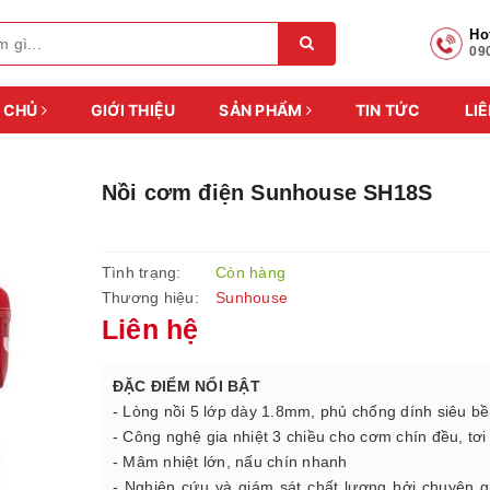
Ho
09
 CHỦ
GIỚI THIỆU
SẢN PHẨM
TIN TỨC
LIÊ
Nồi cơm điện Sunhouse SH18S
Tình trạng:
Còn hàng
Thương hiệu:
Sunhouse
Liên hệ
ĐẶC ĐIỂM NỔI BẬT
- Lòng nồi 5 lớp dày 1.8mm, phủ chống dính siêu b
- Công nghệ gia nhiệt 3 chiều cho cơm chín đều, tơi
- Mâm nhiệt lớn, nấu chín nhanh
- Nghiên cứu và giám sát chất lượng bởi chuyên 