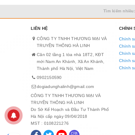
Tìm kiếm nhiều:
LIÊN HỆ
CHÍNH
CÔNG TY TNHH THƯƠNG MẠI VÀ
Chính s
TRUYỀN THÔNG HÀ LINH
Chính s
Chính s
Căn 02 tầng 1 tòa nhà 18T2, KĐT
Chính sá
mới Nam An Khánh, Xã An Khánh,
Chính s
Thành phố Hà Nội, Việt Nam
0902150590
THIẾT KẾ
dogiadunghalinh@gmail.com
CÔNG TY TNHH THƯƠNG MẠI VÀ
KIỂU DÁNG MỚI LẠ - ĐỘC ĐÁO – TIỆN DỤNG
TRUYỀN THÔNG HÀ LINH
Thân nồi làm bằng chất liệu bền đẹp, an toàn
Do Sở Kế Hoạch và Đầu Tư Thành Phố
Thân nồi được làm bằng tôn phủ nhũ in hoa văn mà
Hà Nội cấp ngày 09/04/2018
ngoài chống oxy hóa giúp sản phẩm không gỉ, bền l
MST : 0108221276
chịu nhiệt siêu bền, chống bỏng khi di chuyển, an t