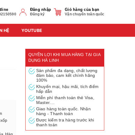
tline
Đăng nhập
Giỏ hàng của bạn
02150590
Đăng ký
Vận chuyển toàn quốc
N HỆ
YOUTUBE
QUYỀN LỢI KHI MUA HÀNG TẠI GIA
DỤNG HÀ LINH
Sản phẩm đa dạng, chất lượng
đảm bảo, cam kết chính hãng
100%
Khuyến mại, hậu mãi, tích điểm
hấp dẫn
Miễn phí thanh toán thẻ Visa,
Master....
Giao hàng toàn quốc. Nhận
ền
hàng - Thanh toán
Được kiểm tra hàng trước khi
 xốp
thanh toán
gia Hàn