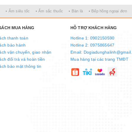
• Ấm siêu tốc
• Ấm sắc thuốc
• Bàn là
• Bếp hồng ngoại đơn
 SÁCH MUA HÀNG
HỖ TRỢ KHÁCH HÀNG
ách thanh toán
Hotline 1: 0902150590
ách bảo hành
Hotline 2: 0975865647
ách vận chuyển, giao nhận
Email: Dogiadunghalinh@gmail
ch đổi trả và hoàn tiền
Mua hàng tại các trang TMĐT
ách bảo mật thông tin
u đỏ – cam nổi bật, bền cứng, hạn chế bám bẩn, dễ dàng lau chùi.
âu theo thời gian. Trong khi đó, vung nồi và đáy nồi làm từ nhựa 
oàn cho người dùng.