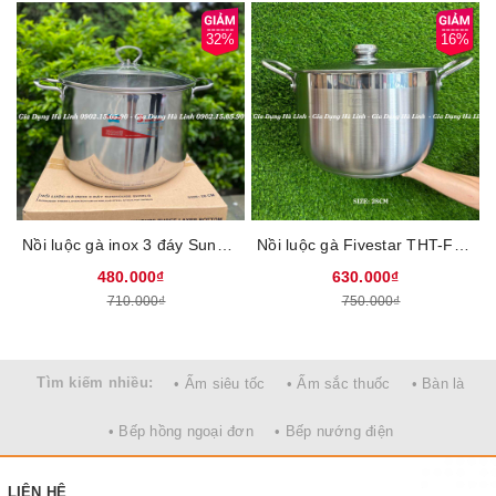
– Đáy từ full induction bắt từ siêu nhanh, hiệu suất lên đến 98%
32%
16%
trên mọi loại bếp.
– Tay cầm cách nhiệt tuyệt đối
– Nồi dùng nấu ngon với mọi loại món ăn
– Công dụng, nấu, xào, rán, kho
– Ngoài phủ lớp Clear chống bám bẩn, dễ dàng vệ sinh khi dùng
xong
– Nồi 24 đa năng, vừa làm nồi lẩu, nồi nấu thông thường, chảo
rán, chảo xào.
Nồi luộc gà inox 3 đáy Sunhouse SH28LG, Đường kính 28cm, Vung kính cường lực, Sử dụng trên mọi loại bếp
Nồi luộc gà Fivestar THT-FSN28002, Đường kính 28cm, Chất liệu inox 430 cao cấp an toàn sức khỏe, Đáy 3 lớp dày dặn, Sử dụng trên mọi loại bếp
480.000₫
630.000₫
710.000₫
750.000₫
Tìm kiếm nhiều:
• Ấm siêu tốc
• Ấm sắc thuốc
• Bàn là
• Bếp hồng ngoại đơn
• Bếp nướng điện
LIÊN HỆ