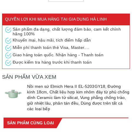
QUYỀN LỢI KHI MUA HÀNG TẠI GIA DỤNG HÀ LINH
Sản phẩm đa dạng, chất lượng đảm bảo, cam kết chính
hãng 100%
Khuyến mại, hậu mãi, tích điểm hấp dẫn
Miễn phí thanh toán thẻ Visa, Master....
Giao hàng toàn quốc. Nhận hàng - Thanh toán
Được kiểm tra hàng trước khi thanh toán
Thông tin sản phẩm
SẢN PHẨM VỪA XEM
– Kiểu dáng hiện đại, sang trọng
Nồi men sứ Elmich Hera II EL-5203GY18, Đường
– Phía trong phủ sứ Ceramic làm từ silicat từ thiên nhiên tuyệt đối
kính 18cm, Chất liệu hợp kim nhôm đáy từ phủ chống
an toàn cho sức khỏe
dính Ceramic làm từ silicat, Vung phẳng chống trào,
giữ nhiệt lâu, phân tán đều, Dùng được trên tất cả
– Thân được tạo ra bằng công nghệ nén áp lực cao lên đến
các loại bếp
5.000 tấn giúp giữ nhiệt lâu, phân tán đều nên đồ ăn chín đều
mềm ngon hơn.
SẢN PHẨM CÙNG LOẠI
– Độ dày đáy lên đến 3.2mm hạn chế cháy xém đồ ăn
– Vung phẳng chống trào an toàn khi nấu