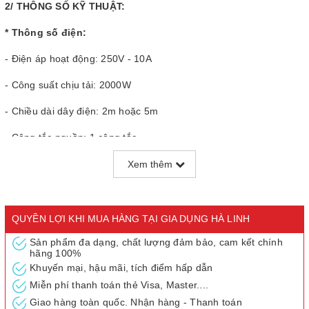
2/ THÔNG SỐ KỸ THUẬT:
* Thông số điện:
- Điện áp hoạt động: 250V - 10A
- Công suất chịu tải: 2000W
- Chiều dài dây điện: 2m hoặc 5m
- Công tắc nguồn: 1 công tắc
- Mạch ngắt điện (breaker): Có
Xem thêm
- Số lỗ cắm: 4 ổ cắm
* Đóng gói:
QUYỀN LỢI KHI MUA HÀNG TẠI GIA DỤNG HÀ LINH
- Kích thước: 110 x 45 x 35mm
Sản phẩm đa dạng, chất lượng đảm bảo, cam kết chính
hãng 100%
Khuyến mại, hậu mãi, tích điểm hấp dẫn
- Trọng lượng: 110g
Miễn phí thanh toán thẻ Visa, Master....
Giao hàng toàn quốc. Nhận hàng - Thanh toán