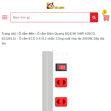
0
Toggle
navigation
Trang chủ
Ổ cắm điện
Ổ cắm Điện Quang ĐQ ESK 5WR 42ECO,
62228131 - Ổ cắm ECO 3-6 lỗ 2 chấu, Công suất chịu tải 2000W, Dây dài
5m