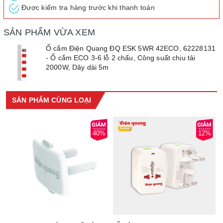
Được kiểm tra hàng trước khi thanh toán
SẢN PHẨM VỪA XEM
Ổ cắm Điện Quang ĐQ ESK 5WR 42ECO, 62228131
- Ổ cắm ECO 3-6 lỗ 2 chấu, Công suất chịu tải
2000W, Dây dài 5m
SẢN PHẨM CÙNG LOẠI
40%
12%
3/ BẢO HÀNH chính hãng 12 tháng theo chính sách Điện