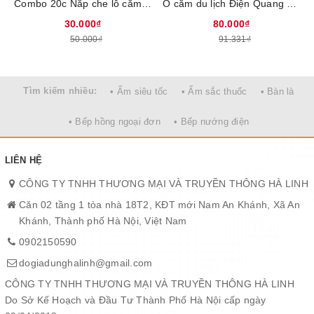
Quang áp dụng cho toàn hệ thống showroom.
Combo 20c Nắp che lỗ cắm điện Điện Quang ĐQOPC 01W
Ổ cắm du lịch Điện Quang ĐQ ESK TV01, 62228001, Phích cắm chuyển - Lỗ cắm làm bằng đồng nguyên chất, Tự ngắt điện khi quá tải
30.000₫
80.000₫
50.000₫
91.331₫
Tìm kiếm nhiều:
• Ấm siêu tốc
• Ấm sắc thuốc
• Bàn là
• Bếp hồng ngoại đơn
• Bếp nướng điện
LIÊN HỆ
CÔNG TY TNHH THƯƠNG MẠI VÀ TRUYỀN THÔNG HÀ LINH
Căn 02 tầng 1 tòa nhà 18T2, KĐT mới Nam An Khánh, Xã An
Khánh, Thành phố Hà Nội, Việt Nam
0902150590
dogiadunghalinh@gmail.com
CÔNG TY TNHH THƯƠNG MẠI VÀ TRUYỀN THÔNG HÀ LINH
Do Sở Kế Hoạch và Đầu Tư Thành Phố Hà Nội cấp ngày