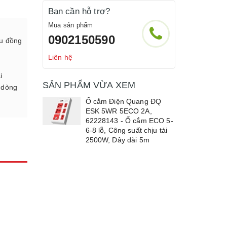
Bạn cần hỗ trợ?
Mua sản phẩm
0902150590
ấu đồng
Liên hệ
i
SẢN PHẨM VỪA XEM
 dòng
Ổ cắm Điện Quang ĐQ
ESK 5WR 5ECO 2A,
62228143 - Ổ cắm ECO 5-
6-8 lỗ, Công suất chịu tải
2500W, Dây dài 5m