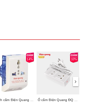
14%
10%
Phích cắm Điện Quang chuyển đa chiều ĐQ EPC NK-803, 62229005
Ổ cắm Điện Quang ĐQ 001A-02-2M, 62228006 - Ổ cắm truyền thống, Công suất chịu tải 2500W, Dây dài 2m