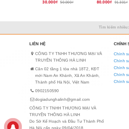
30.000₫
80.000₫
50.000₫
91.331₫
Tìm kiếm nhiều:
LIÊN HỆ
CHÍNH
3/ BẢO HÀNH chính hãng 12 tháng theo chính sách
CÔNG TY TNHH THƯƠNG MẠI VÀ
Chính s
TRUYỀN THÔNG HÀ LINH
Chính s
Chính s
Căn 02 tầng 1 tòa nhà 18T2, KĐT
Chính sá
mới Nam An Khánh, Xã An Khánh,
Chính s
Thành phố Hà Nội, Việt Nam
0902150590
dogiadunghalinh@gmail.com
CÔNG TY TNHH THƯƠNG MẠI VÀ
TRUYỀN THÔNG HÀ LINH
Do Sở Kế Hoạch và Đầu Tư Thành Phố
Hà Nội cấp ngày 09/04/2018