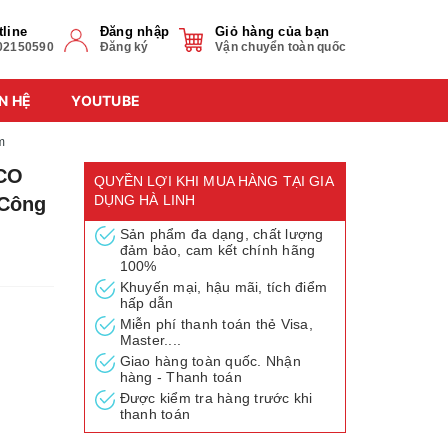
tline
Đăng nhập
Giỏ hàng của bạn
02150590
Đăng ký
Vận chuyển toàn quốc
N HỆ
YOUTUBE
m
CO
QUYỀN LỢI KHI MUA HÀNG TẠI GIA
DỤNG HÀ LINH
 Công
Sản phẩm đa dạng, chất lượng
đảm bảo, cam kết chính hãng
100%
Khuyến mại, hậu mãi, tích điểm
hấp dẫn
Miễn phí thanh toán thẻ Visa,
Master....
Giao hàng toàn quốc. Nhận
hàng - Thanh toán
Được kiểm tra hàng trước khi
thanh toán