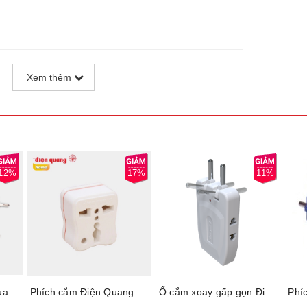
Xem thêm
12%
17%
11%
Ổ cắm du lịch Điện Quang ĐQ ESK TV01, 62228001, Phích cắm chuyển - Lỗ cắm làm bằng đồng nguyên chất, Tự ngắt điện khi quá tải
Phích cắm Điện Quang chuyển ĐQ-UA 2A, 62229004
Ổ cắm xoay gấp gọn Điện Quang ĐQ ESK RT W3 62228180 - Loại 3 lỗ, Công suất chịu tải 2500W, Xoay gấp 180 độ