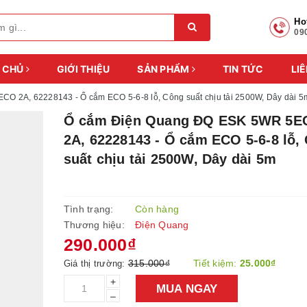
Ho
09
 CHỦ
GIỚI THIỆU
SẢN PHẨM
TIN TỨC
LIÊ
 2A, 62228143 - Ổ cắm ECO 5-6-8 lỗ, Công suất chịu tải 2500W, Dây dài 5
Ổ cắm Điện Quang ĐQ ESK 5WR 5E
2A, 62228143 - Ổ cắm ECO 5-6-8 lỗ,
suất chịu tải 2500W, Dây dài 5m
Tình trạng:
Còn hàng
Thương hiệu:
Điện Quang
290.000₫
315.000₫
Tiết kiệm:
25.000₫
Giá thị trường:
+
MUA NGAY
–