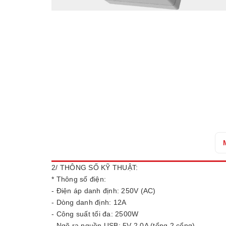
2/ THÔNG SỐ KỸ THUẬT:
* Thông số điện:
- Điện áp danh định: 250V (AC)
- Dòng danh định: 12A
- Công suất tối đa: 2500W
- Ngõ ra nguồn USB: 5V-2.0A (tổng 2 cổng)