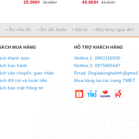
25.000₫
40.000₫
30.000₫
45.000₫
• Ấm siêu tốc
• Ấm sắc thuốc
• Bàn là
• Bếp hồng ngoại đơn
 SÁCH MUA HÀNG
HỖ TRỢ KHÁCH HÀNG
 Điện Quang áp dụng cho toàn hệ thống showroom.
ách thanh toán
Hotline 1: 0902150590
ách bảo hành
Hotline 2: 0975865647
ách vận chuyển, giao nhận
Email: Dogiadunghalinh@gmail
ch đổi trả và hoàn tiền
Mua hàng tại các trang TMĐT
ách bảo mật thông tin