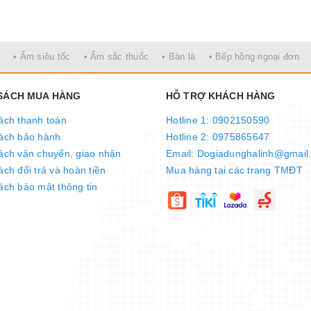
• Ấm siêu tốc
• Ấm sắc thuốc
• Bàn là
• Bếp hồng ngoại đơn
 SÁCH MUA HÀNG
HỖ TRỢ KHÁCH HÀNG
ách thanh toán
Hotline 1: 0902150590
ách bảo hành
Hotline 2: 0975865647
ách vận chuyển, giao nhận
Email: Dogiadunghalinh@gmail
ch đổi trả và hoàn tiền
Mua hàng tại các trang TMĐT
ách bảo mật thông tin
nút nhấn điện tử hiện đại dễ quan sát và thao tác, kèm thêm điều 
g cần phải lại gần máy.