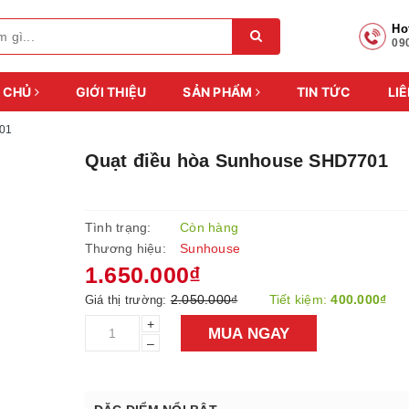
Ho
09
 CHỦ
GIỚI THIỆU
SẢN PHẨM
TIN TỨC
LIÊ
701
Quạt điều hòa Sunhouse SHD7701
Tình trạng:
Còn hàng
Thương hiệu:
Sunhouse
1.650.000₫
2.050.000₫
Tiết kiệm:
400.000₫
Giá thị trường:
+
MUA NGAY
–