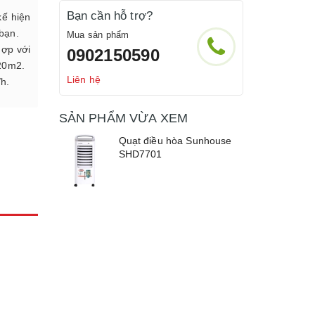
Bạn cần hỗ trợ?
kế hiện
 bạn.
Mua sản phẩm
hợp với
0902150590
-20m2.
Liên hệ
h.
SẢN PHẨM VỪA XEM
Quạt điều hòa Sunhouse
SHD7701