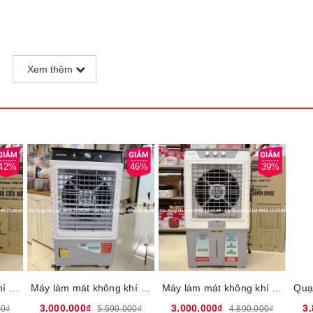
Xem thêm
e SHD7701 thiết kế hiện đại, kiểu dáng thời trang sẽ tô điểm kh
 mang lại sự tiện lợi cho người dùng.
42%
46%
39%
Máy làm mát không khí Sunhouse SHD7744, Công suất 125W, Lưu lượng gió 3700m3/h, Diện tích làm mát 40m2, Dung tích bình nước 40 Lít, Điều khiển núm xoay, Bảo hành 1 năm tại nhà
Máy làm mát không khí Sunhouse SHD7789, Công suất 190W, Lưu lượng gió 5000m3/h, Diện tích làm mát 55m2, Dung tích bình nước 60 Lít, Điều khiển núm xoay, Bảo hành 1 năm tại nhà
Máy làm mát không khí Sunhouse SHD7777, Công suất 200W, Lưu lượng gió 4800m3/h, Diện tích làm mát 60m2, Dung tích bình nước 70 Lít, Điều khiển núm xoay, Bảo hành 1 năm tại nhà
3.000.000₫
3.000.000₫
3
00₫
5.590.000₫
4.890.000₫