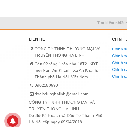
Tìm kiếm nhiều:
LIÊN HỆ
CHÍNH
CÔNG TY TNHH THƯƠNG MẠI VÀ
Chính s
TRUYỀN THÔNG HÀ LINH
Chính s
Chính s
Căn 02 tầng 1 tòa nhà 18T2, KĐT
Chính sá
mới Nam An Khánh, Xã An Khánh,
Chính s
Thành phố Hà Nội, Việt Nam
Dễ sử dụng:
Sunhouse SHD7701 có bảng điều khiển 
0902150590
xa cho phép điều chỉnh các chức năng tiện lợi, khôn
dogiadunghalinh@gmail.com
CÔNG TY TNHH THƯƠNG MẠI VÀ
TRUYỀN THÔNG HÀ LINH
Do Sở Kế Hoạch và Đầu Tư Thành Phố
Hà Nội cấp ngày 09/04/2018