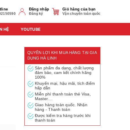
tline
Đăng nhập
Giỏ hàng của bạn
02150590
Đăng ký
Vận chuyển toàn quốc
N HỆ
YOUTUBE
QUYỀN LỢI KHI MUA HÀNG TẠI GIA
DỤNG HÀ LINH
Sản phẩm đa dạng, chất lượng
đảm bảo, cam kết chính hãng
100%
Khuyến mại, hậu mãi, tích điểm
hấp dẫn
Miễn phí thanh toán thẻ Visa,
Master....
Giao hàng toàn quốc. Nhận
hàng - Thanh toán
Được kiểm tra hàng trước khi
thanh toán