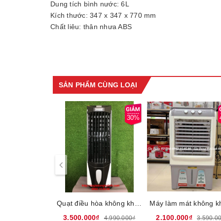
Dung tích bình nước: 6L
Kích thước: 347 x 347 x 770 mm
Chất liệu: thân nhựa ABS
Lưu lượng gió: 300m3/h
Điều khiển từ xa: Có
Số tấm làm mát: 01
Diện tích làm mát: 20m2
Thương hiệu: Sunhouse
SẢN PHẨM CÙNG LOẠI
Bảo hành: 24 tháng
- Thiết kế nhỏ gọn:
Máy làm mát không khí Sunhous
nhà bạn. Kích thước quạt nhỏ gọn dễ dàng di chuyển
30%
Quạt điều hòa không khí Sunhouse SHD7719, Công suất 100W, Dung tích bình nước 20 lít, Lưu lượng gió 2500m3/h, Diện tích làm mát 30m2, Bảo hành 12 tháng tại nhà
3.500.000₫
2.100.000₫
4.990.000₫
3.590.0