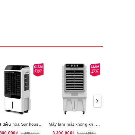
ông gian
36%
45%
Quạt điều hòa Sunhouse SHD7727, Công suất 150W, Lưu lượng gió 3000m3/h, Diện tích làm mát 40m2, Dung tích bình nước 40 Lít, Bảo hành 12 tháng tại nhà
Máy làm mát không khí Sunhouse SHD7776, Công suất 200W, Lưu lượng gió 5400m3/h, Diện tích làm mát 65m2, Dung tích bình nước 70 Lít, Điều khiển núm xoay, Bảo hành 1 năm tại nhà
.800.000₫
3.300.000₫
3.250.000₫
5.900.000₫
5.990.000₫