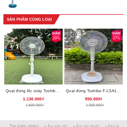
SẢN PHẨM CÙNG LOẠI
29%
37%
Quạt đứng lốc xoáy Toshiba F-ASB50VN(W), Công suất 55W, Động cơ đạn bạc với tốc tộ 1100 vòng/phút, Thiết kế 5 cánh, Lồng quạt xoắn ốc Airboost gió thổi xa 12m, Bảo hành 12 tháng
Quạt đứng Toshiba F-LSA10(H)VN, Công suất mạnh mẽ 50W, Quạt có 5 cánh quạt đường kính 40 cm tạo luồng gió mạnh, Điều khiển nút nhấn với 3 tốc độ gió, hẹn giờ lên đến 2 tiếng, Bảo hành 12 tháng
1.130.000₫
950.000₫
1.600.000₫
1.500.000₫
Tìm kiếm nhiều:
• Ấm siêu tốc
• Ấm sắc thuốc
• Bàn là