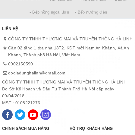
• Bếp hồng ngoại đơn
• Bếp nướng điện
LIÊN HỆ
ƯU ĐIỂM NỔI BẬT CỦA QUẠT ĐỨNG 3 CÁNH SENKO DD868
CÔNG TY TNHH THƯƠNG MẠI VÀ TRUYỀN THÔNG HÀ LINH
Thiết kế tiện dụng, vận hành êm ái
Căn 02 tầng 1 tòa nhà 18T2, KĐT mới Nam An Khánh, Xã An
Quạt đứng 3 cánh Senko DD868 có thiết kế rất đơn giản, với điều
Khánh, Thành phố Hà Nội, Việt Nam
khiển tốc độ dạng nút bấm tiện dụng. Thân quạt chắc chắn, chân
0902150590
đế rộng giúp quạt đứng vững, không rung lắc khi sử dụng. Ngoài
dogiadunghalinh@gmail.com
ra, lồng quạt và cánh quạt có thể tháo rời dễ dàng để vệ sinh.
CÔNG TY TNHH THƯƠNG MẠI VÀ TRUYỀN THÔNG HÀ LINH
Có đèn hiển thị
Do Sở Kế Hoạch và Đầu Tư Thành Phố Hà Nội cấp ngày
09/04/2018
Quạt DD868 còn được trang bị đèn hiển thị khi hoạt động giúp
MST : 0108221276
bạn dễ quan sát khi dử dụng vào ban đêm.
CHÍNH SÁCH MUA HÀNG
HỖ TRỢ KHÁCH HÀNG