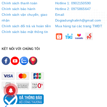
Chính sách thanh toán
Hotline 1: 0902150590
Chính sách bảo hành
Hotline 2: 0975865647
Chính sách vận chuyển, giao
Email:
nhận
Dogiadunghalinh@gmail.com
Chính sách đổi trả và hoàn tiền
Mua hàng tại các trang TMĐT
Chính sách bảo mật thông tin
KẾT NỐI VỚI CHÚNG TÔI
3 tốc độ gió phù hợp với nhiều nhu cầu làm mát khác nhau
Quạt đứng 3 cánh Senko DD868 được trang bị 3 tốc độ gió mạnh
mẽ: mạnh, trung bình, thấp mang lại làn gió mát một cách dễ chịu