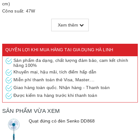
cm)
Công suất: 47W
Xuất xứ: Chính hãng SENKO - Hàng Việt Nam chất lượng cao đạt
Xem thêm
chuẩn
Bảo hành: 12 tháng
Quạt đứng 3 cánh Senko DD868
có thiết kế tiện lợi, hiện
QUYỀN LỢI KHI MUA HÀNG TẠI GIA DỤNG HÀ LINH
đại, tiết kiệm không gian cùng nhiều tính năng thông minh sẽ giúp
cuộc sống của bạn trở nên thật thoải mái và dễ chịu.Với thiết kế
Sản phẩm đa dạng, chất lượng đảm bảo, cam kết chính
hãng 100%
để đứng cao 117cm, rút ngắn 98cm cùng loại quạt 3 cánh với
Khuyến mại, hậu mãi, tích điểm hấp dẫn
đường kính lớn lên đến 39cm giúp bạn tiết kiệm được diện tích và
Miễn phí thanh toán thẻ Visa, Master....
bảo đảm những cơn gió mát mẻ luôn được lan toả khắp không
gian phòng kết hợp màu sắc tươi tắn sẽ mang đến cho không
Giao hàng toàn quốc. Nhận hàng - Thanh toán
gian nhà bạn vẻ đẹp hiện đại và sang trọng.
Được kiểm tra hàng trước khi thanh toán
SẢN PHẨM VỪA XEM
Quạt đứng có đèn Senko DD868